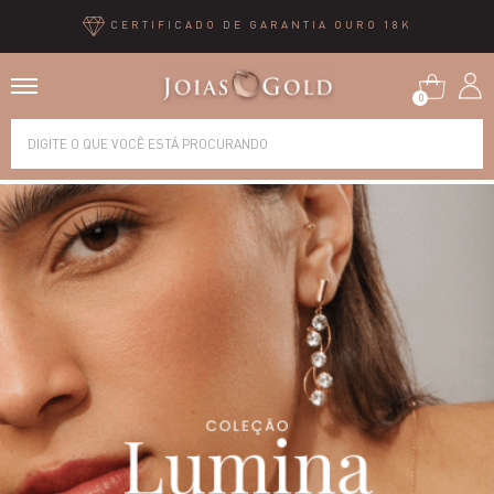
CERTIFICADO DE GARANTIA OURO 18K
0
Alianças
Anéis
Brincos
Correntes
Gargantilhas
Pingentes