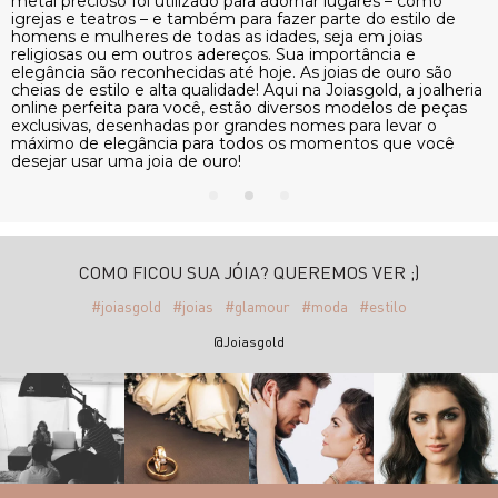
metal precioso foi utilizado para adornar lugares – como
m
igrejas e teatros – e também para fazer parte do estilo de
i
homens e mulheres de todas as idades, seja em joias
h
religiosas ou em outros adereços. Sua importância e
r
elegância são reconhecidas até hoje. As joias de ouro são
e
a
cheias de estilo e alta qualidade! Aqui na Joiasgold, a joalheria
c
online perfeita para você, estão diversos modelos de peças
o
exclusivas, desenhadas por grandes nomes para levar o
e
máximo de elegância para todos os momentos que você
m
desejar usar uma joia de ouro!
d
COMO FICOU SUA JÓIA? QUEREMOS VER ;)
#joiasgold
#joias
#glamour
#moda
#estilo
@Joiasgold