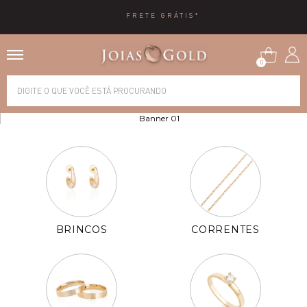
FRETE GRÁTIS*
0
Alianças
Anéis
Brincos
Correntes
BRINCOS
CORRENTES
Gargantilhas
Pingentes