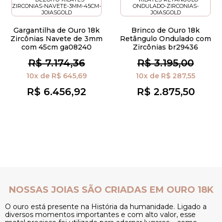
Gargantilha de Ouro 18k
Brinco de Ouro 18k
Zircônias Navete de 3mm
Retângulo Ondulado com
com 45cm ga08240
Zircônias br29436
R$ 7.174,36
R$ 3.195,00
10x
de
R$ 645,69
10x
de
R$ 287,55
R$ 6.456,92
R$ 2.875,50
K
NOSSAS JOIAS SÃO CRIADAS EM OURO 18K
O ouro está presente na História da humanidade. Ligado a
O
diversos momentos importantes e com alto valor, esse
d