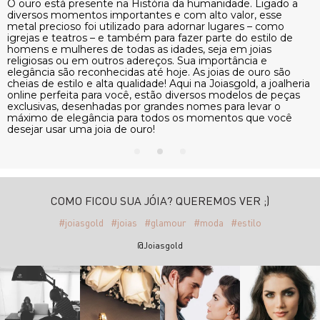
e. Ligado a
O ouro está presente na História da humanidade. 
r, esse
diversos momentos importantes e com alto valor,
s – como
metal precioso foi utilizado para adornar lugares –
 estilo de
igrejas e teatros – e também para fazer parte do es
 joias
homens e mulheres de todas as idades, seja em jo
cia e
religiosas ou em outros adereços. Sua importância
e ouro são
elegância são reconhecidas até hoje. As joias de o
d, a joalheria
cheias de estilo e alta qualidade! Aqui na Joiasgold, 
os de peças
online perfeita para você, estão diversos modelos
levar o
exclusivas, desenhadas por grandes nomes para le
 que você
máximo de elegância para todos os momentos qu
desejar usar uma joia de ouro!
COMO FICOU SUA JÓIA? QUEREMOS VER ;)
#joiasgold
#joias
#glamour
#moda
#estilo
@Joiasgold