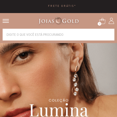
10X SEM JUROS
0
Alianças
Anéis
Brincos
Correntes
Gargantilhas
Pingentes