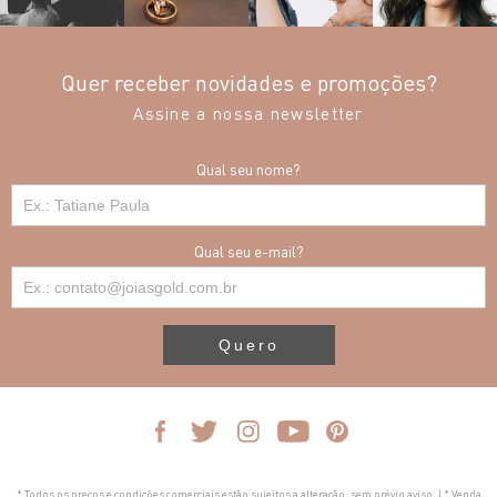
Quer receber novidades e promoções?
Assine a nossa newsletter
Qual seu nome?
Qual seu e-mail?
Quero
* Todos os preços e condições comerciais estão sujeitos a alteração, sem prévio aviso. | * Venda