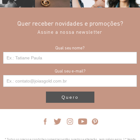
Quer receber novidades e promoções?
Assine a nossa newsletter
Qual seu nome?
Qual seu e-mail?
Quero
* Todos os preços e condições comerciais estão sujeitos a alteração, sem prévio aviso. | * Venda