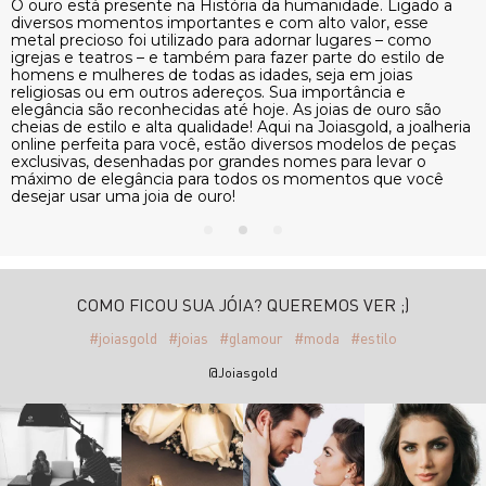
nidade. Ligado a
O ouro está presente na História da humani
o valor, esse
diversos momentos importantes e com alto v
lugares – como
metal precioso foi utilizado para adornar lug
rte do estilo de
igrejas e teatros – e também para fazer parte
ja em joias
homens e mulheres de todas as idades, seja 
portância e
religiosas ou em outros adereços. Sua impor
oias de ouro são
elegância são reconhecidas até hoje. As joia
oiasgold, a joalheria
cheias de estilo e alta qualidade! Aqui na Joia
 modelos de peças
online perfeita para você, estão diversos mo
 para levar o
exclusivas, desenhadas por grandes nomes pa
entos que você
máximo de elegância para todos os momen
desejar usar uma joia de ouro!
COMO FICOU SUA JÓIA? QUEREMOS VER ;)
#joiasgold
#joias
#glamour
#moda
#estilo
@Joiasgold