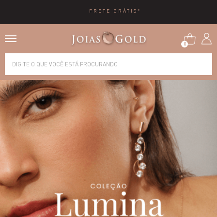
10X SEM JUROS
0
Alianças
Anéis
Brincos
Correntes
Gargantilhas
Pingentes