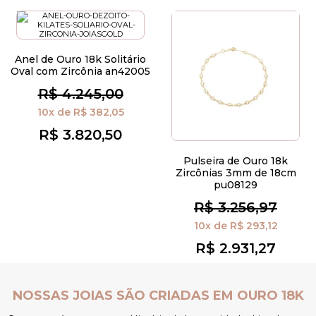
Anel de Ouro 18k Solitário
Oval com Zircônia an42005
R$ 4.245,00
10x
de
R$ 382,05
R$ 3.820,50
Pulseira de Ouro 18k
Zircônias 3mm de 18cm
pu08129
R$ 3.256,97
10x
de
R$ 293,12
R$ 2.931,27
 EM OURO 18K
NOSSAS JOIAS SÃO CRIADAS E