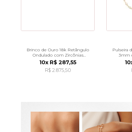
Brinco de Ouro 18k Retângulo
Pulseira 
Ondulado com Zircônias
3mm d
br29436
10x R$ 287,55
10
R$ 2.875,50