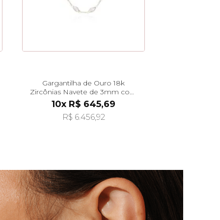
Gargantilha de Ouro 18k
Zircônias Navete de 3mm com
45cm ga08240
10x R$ 645,69
R$ 6.456,92