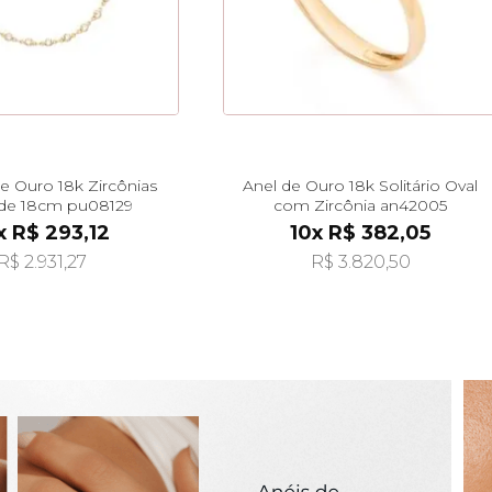
de Ouro 18k Zircônias
Anel de Ouro 18k Solitário Oval
e 18cm pu08129
com Zircônia an42005
x R$ 293,12
10x R$ 382,05
R$ 2.931,27
R$ 3.820,50