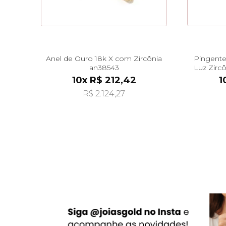
Anel de Ouro 18k X com Zircônia
Pingente
an38543
Luz Zirc
10x R$ 212,42
1
R$ 2.124,27