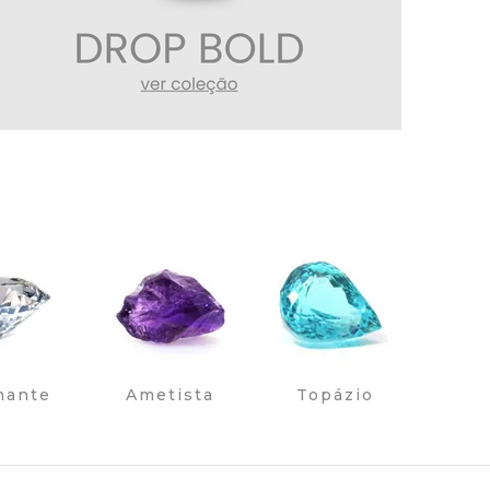
mante
Ametista
Topázio