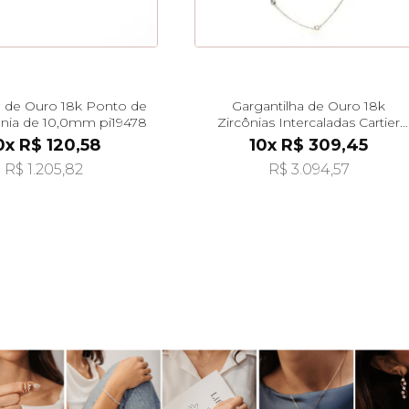
 de Ouro 18k Ponto de
Gargantilha de Ouro 18k
ônia de 10,0mm pi19478
Zircônias Intercaladas Cartier
40cm ga05009
0x R$ 120,58
10x R$ 309,45
R$ 1.205,82
R$ 3.094,57