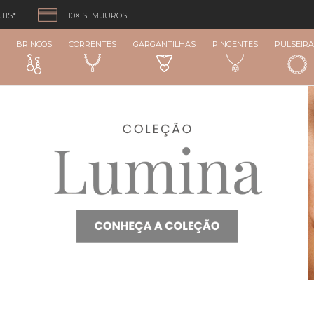
TIS*
10X SEM JUROS
BRINCOS
CORRENTES
GARGANTILHAS
PINGENTES
PULSEIRA