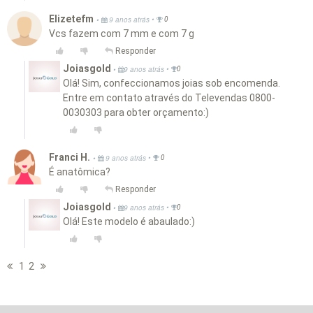
Elizetefm
•
•
9 anos atrás
0
Vcs fazem com 7 mm e com 7 g
Responder
Joiasgold
•
•
9 anos atrás
0
Olá! Sim, confeccionamos joias sob encomenda.
Entre em contato através do Televendas 0800-
0030303 para obter orçamento:)
Franci H.
•
•
9 anos atrás
0
É anatômica?
Responder
Joiasgold
•
•
9 anos atrás
0
Olá! Este modelo é abaulado:)
1
2