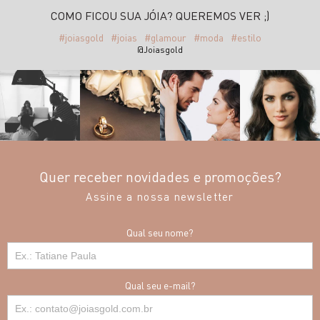
COMO FICOU SUA JÓIA? QUEREMOS VER ;)
#joiasgold
#joias
#glamour
#moda
#estilo
@Joiasgold
Quer receber novidades e promoções?
Assine a nossa newsletter
Qual seu nome?
Qual seu e-mail?