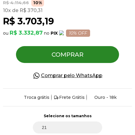
R$ 4.114,66
10%
10
R$ 370,31
Pulseiras
R$ 3.703,19
R$ 3.332,87
PIX
10% OFF
Piercing
COMPRAR
Pedras Preciosas
Presente
Comprar pelo WhatsApp
OFERTAS
Troca grátis
Frete Grátis
Ouro - 18k
Selecione os tamanhos