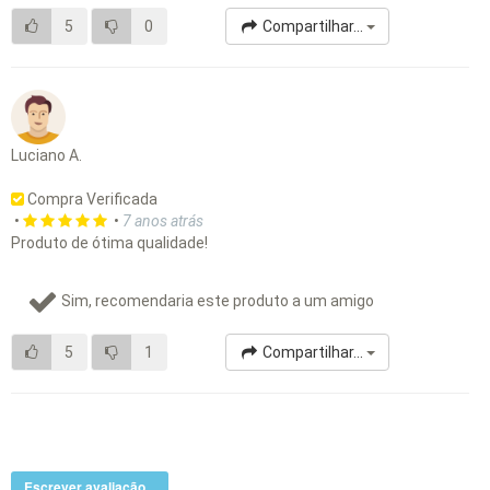
5
0
Compartilhar...
Luciano A.
Compra Verificada
•
•
7 anos atrás
Produto de ótima qualidade!
Sim, recomendaria este produto a um amigo
5
1
Compartilhar...
Escrever avaliação...