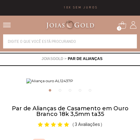
10X SEM JUROS
0
Alianças
PAR DE ALIANÇAS
Anéis
Brincos
Correntes
Par de Alianças de Casamento em Ouro
Branco 18k 3,5mm ta35
Gargantilhas
3 Avaliações
(
)
Pingentes