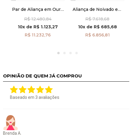
Par de Aliança em Ouro
Aliança de Noivado em
18k Casamento com
Ouro Branco 18k
R$ 12.480,84
R$ 7.618,68
Frisos 4,5mm al3390
Côncava 4,0mm
B
K
EBC40SA - Par
m
10x
de
R$ 1.123,27
10x
de
R$ 685,68
R$ 11.232,76
R$ 6.856,81
OPINIÃO DE QUEM JÁ COMPROU
Baseado em
3
avaliações
Brenda A.