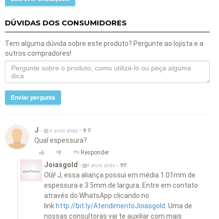
DÚVIDAS DOS CONSUMIDORES
Tem alguma dúvida sobre este produto? Pergunte ao lojista e a
outros compradores!
Enviar pergunta
J
•
•
4 anos atrás
0
Qual espessura?
Responder
Joiasgold
•
•
4 anos atrás
0
Olá! J, essa aliança possui em média 1.01mm de
espessura e 3.5mm de largura. Entre em contato
através do WhatsApp clicando no
link
http://bit.ly/AtendimentoJoiasgold.
Uma de
nossas consultoras vai te auxiliar com mais