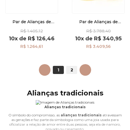
Par de Alianças de
Par de Alianças de
Casamento em Ouro 18k
Casamento em Ouro 18k
R$ 1.405,12
R$ 3.788,40
1,1mm ta11
com 4,0mm ta40
10x
de
R$ 126,46
10x
de
R$ 340,95
R$ 1.264,61
R$ 3.409,56
ANTERIOR
1
2
PRÓXIMO
Alianças tradicionais
Alianças tradicionais
O símbolo do compromisso, as
alianças tradicionais
atravessam
as gerações e faz parte da simbologia como uma joia usada para
oficializar a relação de amor entre duas pessoas, seja ela de namoro,
noivado ou casamento.