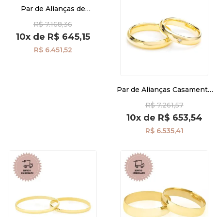
Par de Alianças de
Casamento Ouro 18K
R$ 7.168,36
Quadrada 3,5mm Friso
al40001
10x
de
R$ 645,15
R$ 6.451,52
Par de Alianças Casamento
Ouro 18K Air Comfort
R$ 7.261,57
Anatômica com Diamante
ta39ad
10x
de
R$ 653,54
R$ 6.535,41