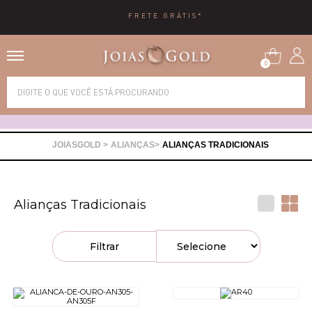
FRETE GRÁTIS*
0
Alianças
Anéis
ALIANÇAS
ALIANÇAS TRADICIONAIS
Brincos
Alianças Tradicionais
Correntes
Filtrar
Gargantilhas
Pingentes