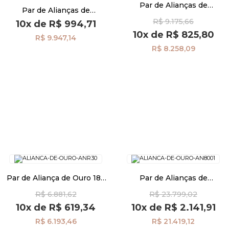
Par de Alianças de
Par de Alianças de
Casamento Ouro 18K Reta
Casamento Ouro 18K
R$ 9.175,66
4,0mm al40049
10x
de
R$ 994,71
Anatômica 3,0mm al40022
Pulseiras
10x
de
R$ 825,80
R$ 9.947,14
R$ 8.258,09
Piercing
Pedras Preciosas
Presente
OFERTAS
Par de Aliança de Ouro 18k
Par de Alianças de
Casamento Reta 3,0mm
Casamento Ouro 18K
R$ 6.881,62
R$ 23.799,02
al40046
Anatômico 8,0mm al40041
10x
de
R$ 619,34
10x
de
R$ 2.141,91
R$ 6.193,46
R$ 21.419,12