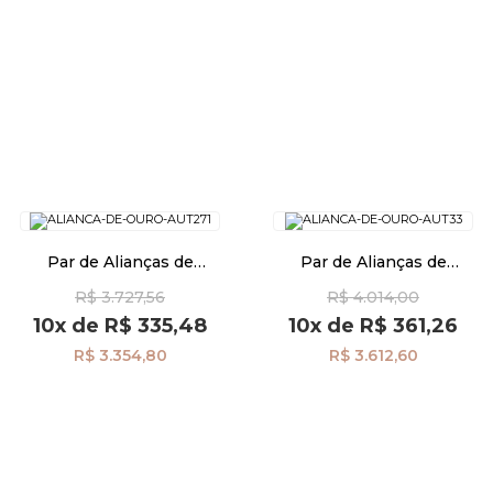
Par de Alianças de
Par de Alianças de
Casamento Ouro 18K
Casamento Ouro 18K
R$ 3.727,56
R$ 4.014,00
2,70mm al40037
Tradicional 3,0mm al40027
10x
de
R$ 335,48
10x
de
R$ 361,26
R$ 3.354,80
R$ 3.612,60