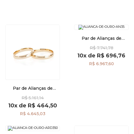
Par de Alianças de
Casamento Ouro 18K 3,5mm
R$ 7.741,78
Semi Anatômica al40019
10x
de
R$ 696,76
R$ 6.967,60
Par de Alianças de
Casamento Ouro 18K
R$ 5.161,14
Anatômica 3,0mm al40024
10x
de
R$ 464,50
R$ 4.645,03