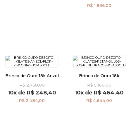
R$ 1.836,00
Brinco de Ouro 18k Anzol
Brinco de Ouro 18k
Flor com Zircônias br29517
Retangulos Lisos
R$ 2.760,00
R$ 5.160,00
Pendurados br29502
10x
de
R$ 248,40
10x
de
R$ 464,40
R$ 2.484,00
R$ 4.644,00