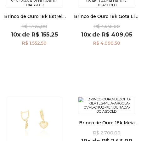
Brinco de Ouro 18k Estrela
Brinco de Ouro 18k Gota Lisa
Lisa Fio Veneziana
e Elos Ovais Trabalhados
R$ 1.725,00
R$ 4.545,00
Pendurado br29412
br29359
10x
de
R$ 155,25
10x
de
R$ 409,05
R$ 1.552,50
R$ 4.090,50
Brinco de Ouro 18k Meia
Argola Oval com Cruz
R$ 2.700,00
Pendurada br28705
10x
de
R$ 243,00