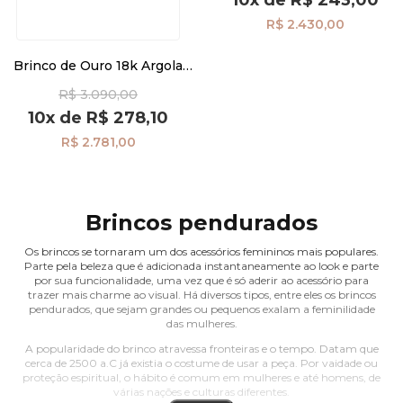
R$ 2.430,00
Brinco de Ouro 18k Argola
Coração Trabalhado
R$ 3.090,00
Pendurado br29354
10x
de
R$ 278,10
R$ 2.781,00
Brincos pendurados
Os brincos se tornaram um dos acessórios femininos mais populares.
Parte pela beleza que é adicionada instantaneamente ao look e parte
por sua funcionalidade, uma vez que é só aderir ao acessório para
trazer mais charme ao visual. Há diversos tipos, entre eles os brincos
pendurados, que sejam grandes ou pequenos exalam a feminilidade
das mulheres.
A popularidade do brinco atravessa fronteiras e o tempo. Datam que
cerca de 2500 a.C já existia o costume de usar a peça. Por vaidade ou
proteção espiritual, o hábito é comum em mulheres e até homens, de
várias nações e culturas diferentes.