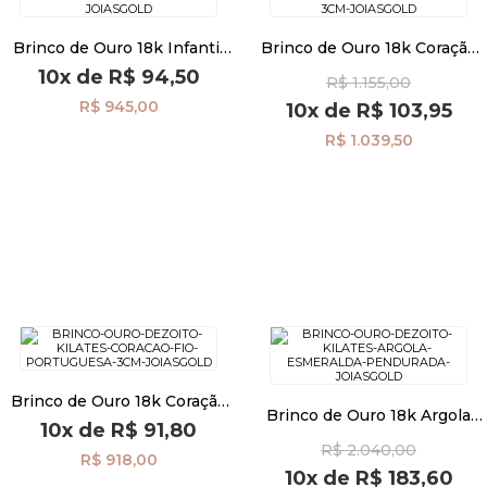
Brinco de Ouro 18k Infantil
Brinco de Ouro 18k Coração
Pulseiras
Coração com Zircônia
Trabalhado com Fio
10x
de
R$ 94,50
R$ 1.155,00
Pendurada br29512
Veneziana de 3cm br29510
R$ 945,00
10x
de
R$ 103,95
Piercing
R$ 1.039,50
Pedras Preciosas
Presente
OFERTAS
Brinco de Ouro 18k Coração
Brinco de Ouro 18k Argola
com Fio Portuguesa 3cm
10x
de
R$ 91,80
com Esmeralda Pendurada
br29504
R$ 2.040,00
br29477
R$ 918,00
10x
de
R$ 183,60