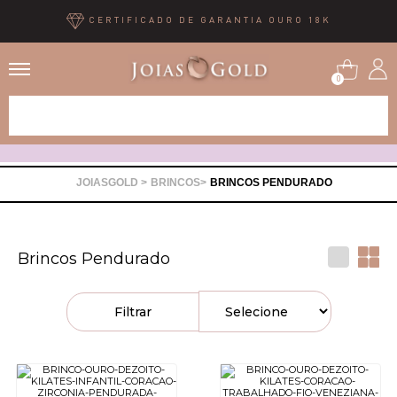
CERTIFICADO DE GARANTIA OURO 18K
0
Alianças
Anéis
BRINCOS
BRINCOS PENDURADO
Brincos
Brincos Pendurado
Correntes
Filtrar
Gargantilhas
Pingentes