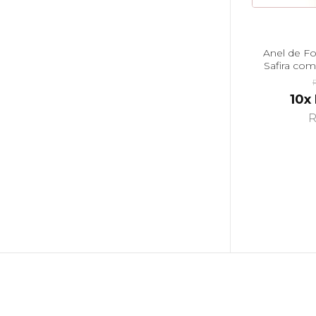
Anel de F
Safira co
10x
R