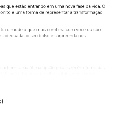
oas que estão entrando em uma nova fase da vida. O
bonito e uma forma de representar a transformação
contra o modelo que mais combina com você ou com
is adequada ao seu bolso e surpreenda nos
re cai bem. Uma ótima opção para as recém-formadas
ofisticação. Todos os detalhes intrínsecos fazem
 para escolher, seja para você que tem um estilo
nua bonito mesmo com o passar dos anos, já que ele
)