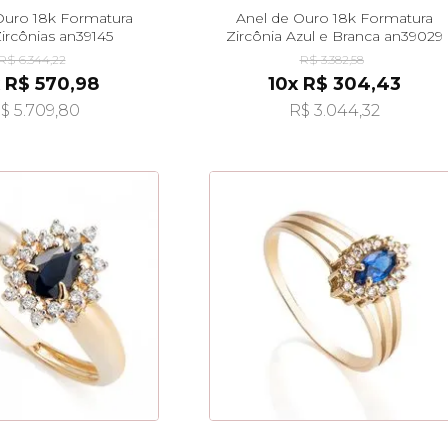
Ouro 18k Formatura
Anel de Ouro 18k Formatura
ircônias an39145
Zircônia Azul e Branca an39029
R$ 6.344,22
R$ 3.382,58
 R$ 570,98
10x R$ 304,43
$ 5.709,80
R$ 3.044,32