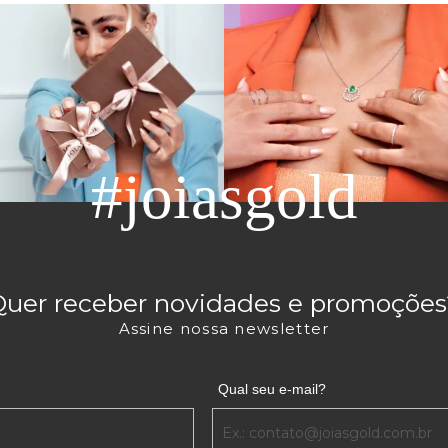
m anel de formatura Educação Física confeccionado em ouro. 
linas sem deixar o conforto de lado.
ra em zircônia, uma pedra que pode ser azulada e que se aproxim
ombinar a peça facilmente com outros modelos de anel, permitindo
CAÇÃO FÍSICA NA JOIASGOLD
#joiasgold
ara uma pessoa querida que está prestes a se formar na faculdad
so para montar
brincos de ouro
ou até mesmo um colar ou gargan
m todas as ocasiões.
es para que você possa comprar joias com um design exclusivo e 
essórios mais singelos para presentear e surpreender as pessoa
Quer receber novidades e promoções
Assine nossa newsletter
Qual seu e-mail?