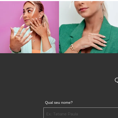
Os homens podem ficar ainda mais charmosos com u
grossa, que dá um toque diferenciado às mãos mascu
Uma opção bonita e sofisticada é o anel de formatu
ser um anel delicado e muito versátil, é possível c
que escolheram a educação física como profissão.
ADQUIRA O ANEL DE FORMATURA EDU
Escolha, no site da JoiasGold, o presente perfeito p
você também encontra pingentes exclusivos do cur
18k, que oferece qualidade superior e sofisticação e
A nossa joalheria digital oferece ótimas oportunidad
Encontre desde lindas
alianças de ouro
até outros ac
online de forma segura, prática e rápida!
Qual seu nome?