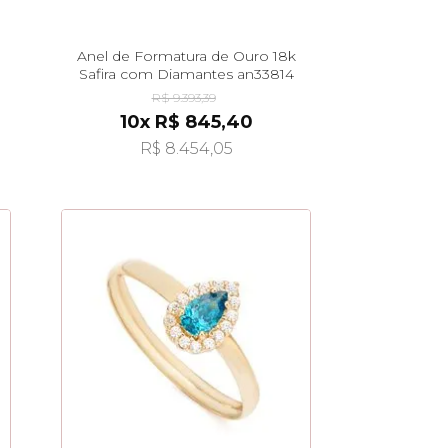
Anel de Formatura de Ouro 18k
Safira com Diamantes an33814
R$ 9.393,39
10x R$ 845,40
R$ 8.454,05