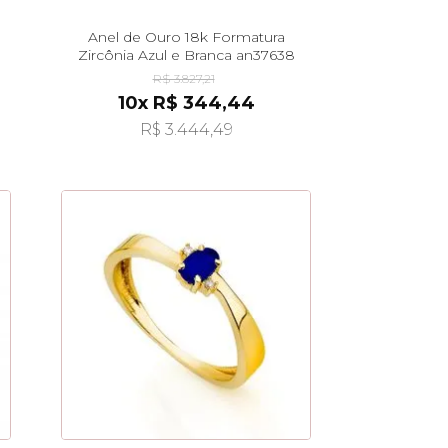
Anel de Ouro 18k Formatura
Zircônia Azul e Branca an37638
R$ 3.827,21
10x R$ 344,44
R$ 3.444,49