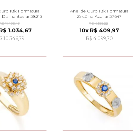
Ouro 18k Formatura
Anel de Ouro 18k Formatura
m Diamantes an38215
Zircônia Azul an37647
R$ 11.496,43
R$ 4.555,22
 R$ 1.034,67
10x R$ 409,97
$ 10.346,79
R$ 4.099,70