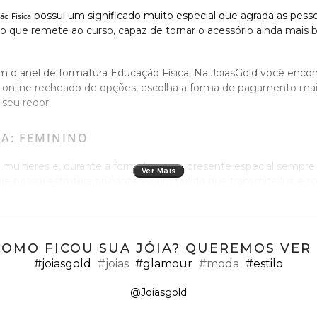
possui um significado muito especial que agrada as pess
ão Física
 que remete ao curso, capaz de tornar o acessório ainda mais 
om o anel de formatura Educação Física. Na JoiasGold você en
o online recheado de opções, escolha a forma de pagamento ma
seu redor.
A: FEMININO
das mulheres e, durante a formatura, um presente especial semp
Ver Mais
e possui estrutura brilhante e ouro polido que transmite luz e s
te no charme da mulher moderna.
rmatura Educação Física bonito e autêntico. Há diversas opções
acessórios mais detalhados e modernos. Além disso, o item conti
COMO FICOU SUA JÓIA? QUEREMOS VER ;
#joiasgold
#joias
#glamour
#moda
#estilo
CA: MASCULINO
@Joiasgold