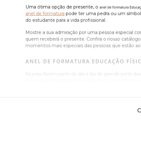
Uma ótima opção de presente, o
anel de formatura Educaç
anel de formatura
pode ter uma pedra ou um símbolo
do estudante para a vida profissional.
Mostre a sua admiração por uma pessoa especial c
quem receberá o presente. Confira o nosso catálog
momentos mais especiais das pessoas que estão ao 
ANEL DE FORMATURA EDUCAÇÃO FÍSIC
As joias fazem parte do dia a dia de grande parte 
é o anel de formatura Educação Física com safiras, qu
diferença no visual da peça, que reflete diretamen
Na JoiasGold você consegue encontrar um anel de fo
mais clássico e refinado ou para você que prefere 
possui durabilidade superior e qualidade do ouro 18k.
ANEL DE FORMATURA EDUCAÇÃO FÍSI