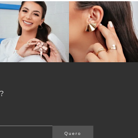
Alguns acessórios possuem uma estrutura mais
a do diamante por causa da sua transparência. Por
 infinitas possibilidades de combinação para aqueles
e. Além do anel de formatura Educação Física, aqui
tilha. Todas as peças são confeccionadas em ouro
de alta durabilidade com preços acessíveis.
s que mais ama. Aproveite para fazer sua compra
?
Quero