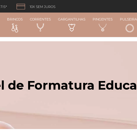
TIS*
10X SEM JUROS
BRINCOS
CORRENTES
GARGANTILHAS
PINGENTES
PULSEIRA
l de Formatura Educa