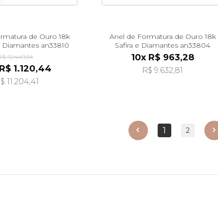
ormatura de Ouro 18k
Anel de Formatura de Ouro 18k
m Diamantes an33810
Safira e Diamantes an33804
10x R$ 963,28
R$ 12.449,34
 R$ 1.120,44
R$ 9.632,81
$ 11.204,41
1
anterior
2
próx