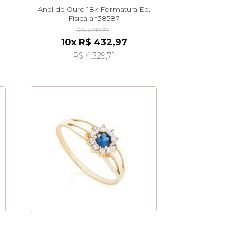
Anel de Ouro 18k Formatura Ed.
Física an38587
R$ 4.810,79
10x R$ 432,97
R$ 4.329,71