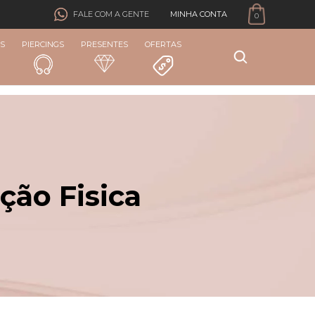
MINHA CONTA
FALE COM A GENTE
0
S
PIERCINGS
PRESENTES
OFERTAS
ção Fisica