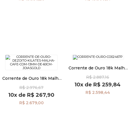
Corrente de Ouro 18k Malha
Coração 2,1mm com 40cm
R$ 2.887,16
co03455
Corrente de Ouro 18k Malha
Café com 1,3mm de 60cm
10x
de
R$ 259,84
R$ 2.976,67
co03252
R$ 2.598,44
10x
de
R$ 267,90
R$ 2.679,00