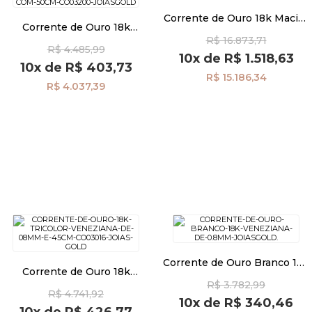
Corrente de Ouro 18k Maciça
Corrente de Ouro 18k
Piastrine 2,9mm com 60cm
Singapura de 1,7mm com
R$ 16.873,71
co03128
R$ 4.485,99
50cm co03200
10x
de
R$ 1.518,63
10x
de
R$ 403,73
R$ 15.186,34
R$ 4.037,39
Corrente de Ouro Branco 18k
Corrente de Ouro 18k
Veneziana de 0,7mm com
Tricolor Veneziana de
R$ 3.782,99
40cm co02796
R$ 4.741,92
0,8mm e 45cm co03016
10x
de
R$ 340,46
10x
de
R$ 426,77