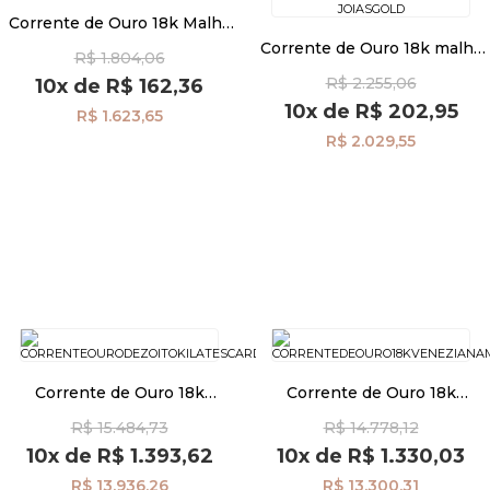
Corrente de Ouro 18k Malha
Café 1,3mm com 40cm
Corrente de Ouro 18k malha
R$ 1.804,06
co03936
Pulseiras
Café 1,3mm com 45cm
R$ 2.255,06
10x
de
R$ 162,36
co03146
10x
de
R$ 202,95
R$ 1.623,65
Piercing
R$ 2.029,55
Pedras Preciosas
Presente
OFERTAS
Corrente de Ouro 18k
Corrente de Ouro 18k
Cardano 2,6mm com 40cm
Veneziana Milano 1,8mm
R$ 15.484,73
R$ 14.778,12
co03909
60cm co03500
10x
de
R$ 1.393,62
10x
de
R$ 1.330,03
R$ 13.936,26
R$ 13.300,31