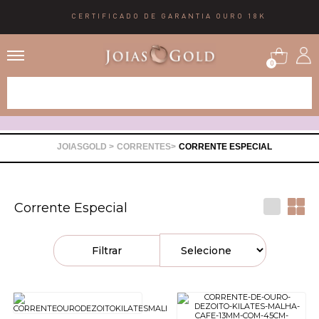
CERTIFICADO DE GARANTIA OURO 18K
0
Alianças
Anéis
CORRENTES
CORRENTE ESPECIAL
Brincos
Corrente Especial
Correntes
Filtrar
Gargantilhas
Pingentes