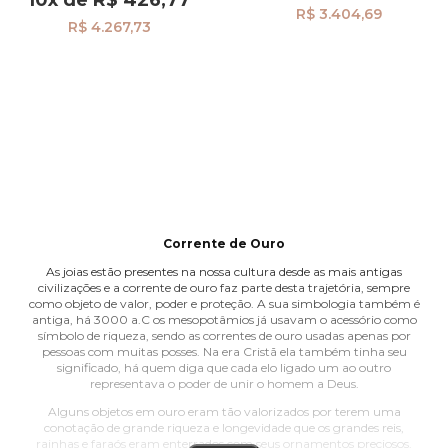
R$ 3.404,69
R$ 4.267,73
Corrente de Ouro
As joias estão presentes na nossa cultura desde as mais antigas
civilizações e a corrente de ouro faz parte desta trajetória, sempre
como objeto de valor, poder e proteção. A sua simbologia também é
antiga, há 3000 a.C os mesopotâmios já usavam o acessório como
símbolo de riqueza, sendo as correntes de ouro usadas apenas por
pessoas com muitas posses. Na era Cristã ela também tinha seu
significado, há quem diga que cada elo ligado um ao outro
representava o poder de unir o homem a Deus.
Alguns objetos em ouro eram tão valorizados por terem uma
conotação de grande riqueza e longevidade que os grandes reis,
rainhas e faraós eram enterrados com seus ornamentos preciosos.