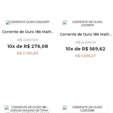
Corrente de Ouro 18k Malha
Corrente de Ouro 18k Malha
Coração 2,1mm com 45cm
Coração 3mm com 40cm
R$ 3.067,59
co03453
R$ 6.329,19
co03451
10x
de
R$ 276,08
10x
de
R$ 569,62
R$ 2.760,83
R$ 5.696,27