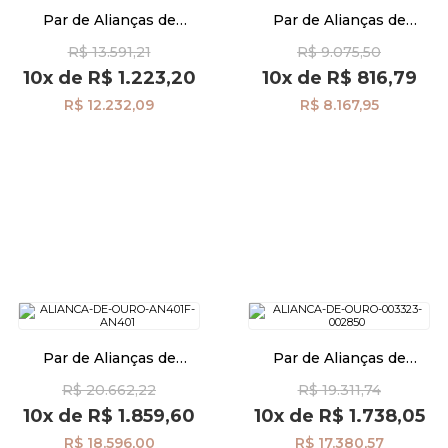
Par de Alianças de
Par de Alianças de
Casamento Ouro 18K
Casamento Ouro 18K Semi
R$ 13.591,21
R$ 9.075,50
Anatômica Frisos al40030D1
Anatômica 4,0mm al40034
Pulseiras
10x
de
R$ 1.223,20
10x
de
R$ 816,79
R$ 12.232,09
R$ 8.167,95
Piercing
Pedras Preciosas
Presente
OFERTAS
Par de Alianças de
Par de Alianças de
Casamento Ouro 18K
Casamento Ouro 18K Reta
R$ 20.662,22
R$ 19.311,74
Anatômica 3,8mm Diamante
com Diamante al40029d2
al40039
10x
de
R$ 1.859,60
10x
de
R$ 1.738,05
R$ 18.596,00
R$ 17.380,57