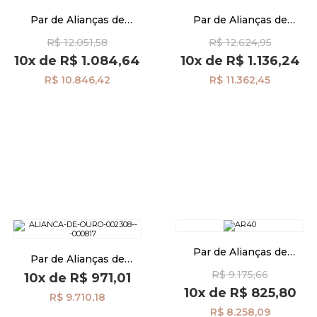
Par de Alianças de
Par de Alianças de
Casamento Ouro 18K
Casamento Ouro 18K
R$ 12.051,58
R$ 12.624,95
Anatômica 4,0mm Friso
Anatômica Quadrada 2
Diamante al40007d1
Diamantes al40004d2
10x
de
R$ 1.084,64
10x
de
R$ 1.136,24
R$ 10.846,42
R$ 11.362,45
Par de Alianças de
Par de Alianças de
Casamento Ouro 18K Reta
Casamento Ouro 18K
R$ 9.175,66
4,0mm al40049
10x
de
R$ 971,01
Anatômica com Friso 4,0mm
10x
de
R$ 825,80
al40003d2
R$ 9.710,18
R$ 8.258,09