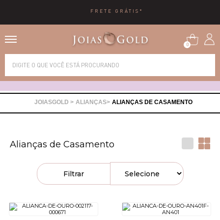
FRETE GRÁTIS*
0
Alianças
Anéis
ALIANÇAS
ALIANÇAS DE CASAMENTO
Brincos
Alianças de Casamento
Correntes
Filtrar
Gargantilhas
Pingentes