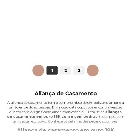
ANTERIOR
1
2
3
PRÓXIMO
Aliança de Casamento
A aliança de casamento tem o compromisso de simbolizar o amor e a
união entre duas pessoas. Em nosso catálogo, você encontra versões
que tornam o significado ainda mais especial. Trata-se de
alianças
de casamento em ouro 18K com e sem pedras
, todas possuem
um design exclusivo. Conheça os detalhes das peças disponíveis!
Aliança de casamento em ouro 18K