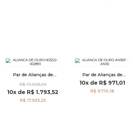
Par de Alianças de
Par de Alianças de
Casamento Ouro 18K
Casamento Ouro 18K 5,0mm
10x
de
R$ 971,01
R$ 19.928,06
Anatômica Friso al40026d10
Diamante al40020d1
R$ 9.710,18
10x
de
R$ 1.793,52
R$ 17.935,25