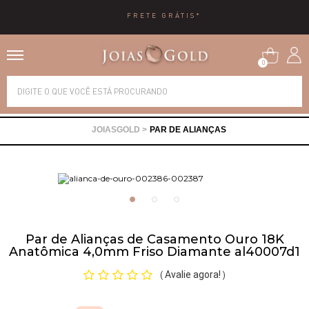
10X SEM JUROS
0
Alianças
PAR DE ALIANÇAS
Anéis
Brincos
Correntes
Par de Alianças de Casamento Ouro 18K
Anatômica 4,0mm Friso Diamante al40007d1
Gargantilhas
Avalie agora!
(
)
Pingentes