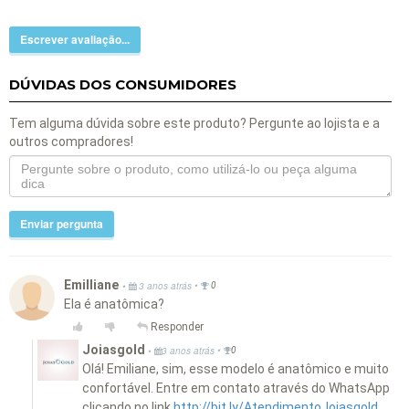
Escrever avaliação...
DÚVIDAS DOS CONSUMIDORES
Tem alguma dúvida sobre este produto? Pergunte ao lojista e a
outros compradores!
Enviar pergunta
Emilliane
•
•
3 anos atrás
0
Ela é anatômica?
Responder
Joiasgold
•
•
3 anos atrás
0
Olá! Emiliane, sim, esse modelo é anatômico e muito
confortável. Entre em contato através do WhatsApp
clicando no link
http://bit.ly/AtendimentoJoiasgold.