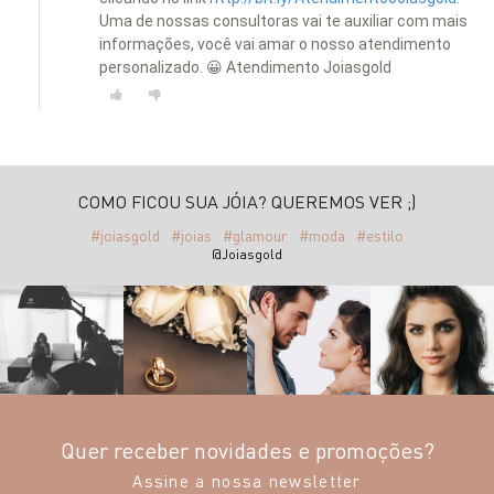
Uma de nossas consultoras vai te auxiliar com mais
informações, você vai amar o nosso atendimento
personalizado. 😀 Atendimento Joiasgold
COMO FICOU SUA JÓIA? QUEREMOS VER ;)
#joiasgold
#joias
#glamour
#moda
#estilo
@Joiasgold
Quer receber novidades e promoções?
Assine a nossa newsletter