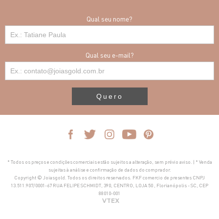
Qual seu nome?
Qual seu e-mail?
Quero
* Todos os preços e condições comerciais estão sujeitos a alteração, sem prévio aviso. | * Venda
sujeitas à análise e confirmação de dados do comprador.
Copyright © Joiasgold. Todos os direitos reservados. FKF comercio de presentes CNPJ
13.511.907/0001-67 RUA FELIPE SCHMIDT, 390, CENTRO, LOJA 50 , Florianópolis - SC, CEP
88010-001
VTEX