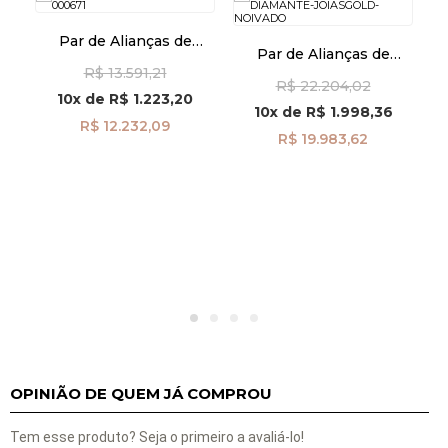
Par de Alianças de
Par de Alianças de
K
Casamento Ouro 18K
Casamento Dupla
R$ 13.591,21
Anatômica Frisos
R$ 22.204,02
Anatômica com
al40030D1
10x
de
R$ 1.223,20
Diamante e sem
10x
de
R$ 1.998,36
Diamante ead50
R$ 12.232,09
R$ 19.983,62
A
OPINIÃO DE QUEM JÁ COMPROU
Tem esse produto? Seja o primeiro a avaliá-lo!