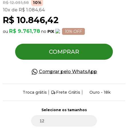
R$ 12.051,58
10%
10
R$ 1.084,64
Pulseiras
R$ 10.846,42
R$ 9.761,78
PIX
10% OFF
Piercing
COMPRAR
Pedras Preciosas
Presente
Comprar pelo WhatsApp
OFERTAS
Troca grátis
Frete Grátis
Ouro - 18k
Selecione os tamanhos