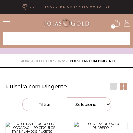
CERTIFICADO DE GARANTIA OURO 18K
0
Alianças
Anéis
PULSEIRAS
PULSEIRA COM PINGENTE
Brincos
Pulseira com Pingente
Correntes
Filtrar
Gargantilhas
Pingentes