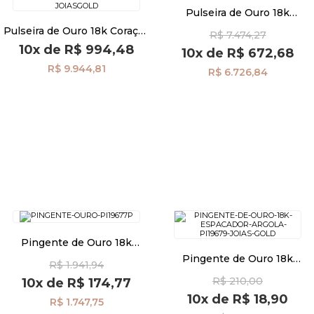
Pulseira de Ouro 18k
Pingentes de Coração com
Pulseira de Ouro 18k Coração
R$ 7.474,27
20cm pu05690
Pulseiras
Liso Circulos Trabalhados
10x
de
R$ 994,48
10x
de
R$ 672,68
pu05739
R$ 9.944,81
R$ 6.726,84
Piercing
Pedras Preciosas
Presente
OFERTAS
Pingente de Ouro 18k
Momentos Love e Coração
Pingente de Ouro 18k
R$ 1.941,94
Ródio negro pi19677
Espaçador Argola pi19679
R$ 210,00
10x
de
R$ 174,77
10x
de
R$ 18,90
R$ 1.747,75