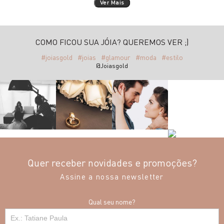
Ver Mais
COMO FICOU SUA JÓIA? QUEREMOS VER ;)
#joiasgold
#joias
#glamour
#moda
#estilo
@Joiasgold
Quer receber novidades e promoções?
Assine a nossa newsletter
Qual seu nome?