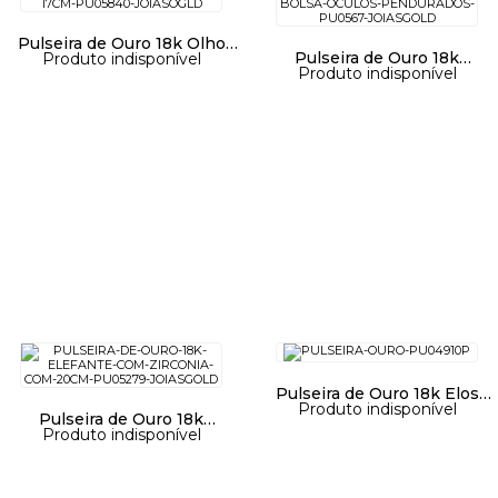
Pulseira de Ouro 18k Olho
Pulseira de Ouro 18k
Produto indisponível
Grego Navete com Bolas
Produto indisponível
Berloques Sandália/Bolsa/
17cm pu05840
Óculos pu05674
Pulseira de Ouro 18k Elos
Produto indisponível
Coração com Zircônia de
Pulseira de Ouro 18k
19cm pu04910
Produto indisponível
Elefante com Zircônia com
20cm pu05279