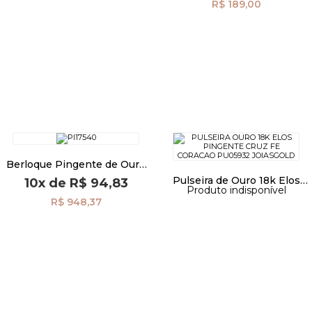
R$ 189,00
Berloque Pingente de Ouro
18k Menino Boné pi17540
Pulseira de Ouro 18k Elos
10x
de
R$ 94,83
Produto indisponível
com Pingente
R$ 948,37
Cruz/Fé/Coração pu05932