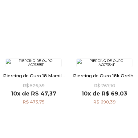
Piercing de Ouro 18 Mamilo
Piercing de Ouro 18k Orelha
bola 3mm ac07355
Bola e Zircônia ac07354
R$ 526,39
R$ 767,10
10x
de
R$ 47,37
10x
de
R$ 69,03
R$ 473,75
R$ 690,39