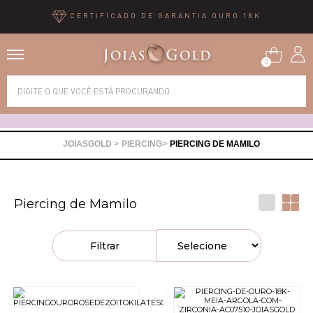
CERTIFICADO DE GARANTIA OURO 18K
0
Alianças
Anéis
PIERCING
PIERCING DE MAMILO
Brincos
Piercing de Mamilo
Correntes
Filtrar
Gargantilhas
Pingentes