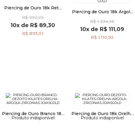
Piercing de Ouro 18k Reto
Piercing de Ouro 18k Argola
ac06992
Lisa ac06922
R$ 992,23
R$ 1.234,36
10x
de
R$ 89,30
10x
de
R$ 111,09
R$ 893,01
R$ 1.110,92
Piercing de Ouro Branco 18k
Piercing de Ouro 18k Orelha
Produto indisponível
Produto indisponível
Orelha Argola com Zircônias
Argola com Zircônias
ac07631
ac07630