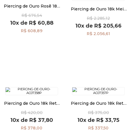
Piercing de Ouro Rosê 18k
Piercing de Ouro 18k Meia
Orelha Bola 3mm ac07538
Argola com Zircônia ac07510
R$ 676,54
Pulseiras
R$ 2.285,12
10x
de
R$ 60,88
10x
de
R$ 205,66
R$ 608,89
R$ 2.056,61
Piercing
Pedras Preciosas
Presente
OFERTAS
Piercing de Ouro 18k Reto
Piercing de Ouro 18k Reto
com Zircônia ac07358
com Bola 3mm ac07357
R$ 420,00
R$ 375,00
10x
de
R$ 37,80
10x
de
R$ 33,75
R$ 378,00
R$ 337,50