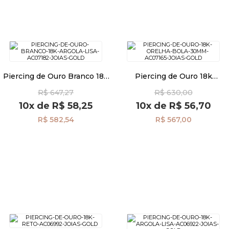
Piercing de Ouro Branco 18k
Piercing de Ouro 18k
Ferradura bola 3mm ac07182
Ferradura bola 3,0mm
R$ 647,27
R$ 630,00
ac07165
10x
de
R$ 58,25
10x
de
R$ 56,70
R$ 582,54
R$ 567,00