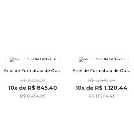
Anel de Formatura de Ouro
Anel de Formatura de Ouro
18k Safira com Diamantes
18k Safira com Diamantes
R$ 9.393,39
R$ 12.449,34
an33814
an33810
10x
de
R$ 845,40
10x
de
R$ 1.120,44
R$ 8.454,05
R$ 11.204,41