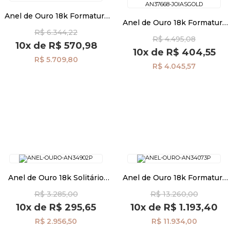
Anel de Ouro 18k Formatura
Anel de Ouro 18k Formatura
com Zircônias an39145
Pulseiras
Psicologia Zircônia Azul e
R$ 6.344,22
R$ 4.495,08
Branca an37668
10x
de
R$ 570,98
10x
de
R$ 404,55
R$ 5.709,80
Piercing
R$ 4.045,57
Pedras Preciosas
Presente
OFERTAS
Anel de Ouro 18k Solitário
Anel de Ouro 18k Formatura
Safira Aro Bolinhas an34902
com Safira e Diamantes
R$ 3.285,00
R$ 13.260,00
an34073
10x
de
R$ 295,65
10x
de
R$ 1.193,40
R$ 2.956,50
R$ 11.934,00