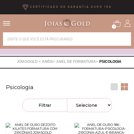
CERTIFICADO DE GARANTIA OURO 18K
0
Alianças
Anéis
ANÉIS
ANEL DE FORMATURA
PSICOLOGIA
Brincos
Psicologia
Correntes
Filtrar
Gargantilhas
Pingentes