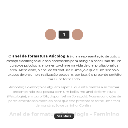
ANTERIOR
1
PRÓXIMO
O
anel de formatura Psicologia
é uma representação de todo o
esforço e dedicação que são necessários para atingir a conclusão de um
curso de psicologia, momento-chave na vida de um profissional da
área. Além disso, o anel de formatura é uma joia que é um símbolo
luxuoso de orgulho e realização pessoal e, por isso, é o presente perfeito
para um formando.
Reconheça o esforço de alguém especial que está prestes a se formar
presenteando essa pessoa com um belíssimo anel de formatura
(Psicologia), em ouro 18k, disponível na Joiasgold. Nossas condições de
parcelamento são especiais para que esse presente se torne uma fácil
demonstração de carinho. Confira!
Anel de formatura Psicologia - Feminino
Ver Mais
Os modelos de anel de formatura Psicologia (feminino) disponíveis na
Joiasgold são, simplesmente, encantadores. De modelos mais simples -