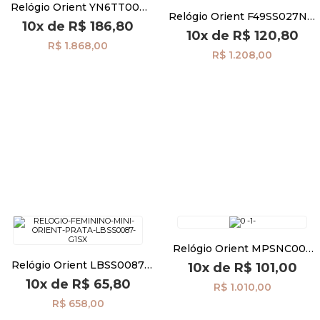
Relógio Orient YN6TT004
Relógio Orient F49SS027NH
D1SK
10x
de
R$ 186,80
E1SX
10x
de
R$ 120,80
Pulseiras
R$ 1.868,00
R$ 1.208,00
Piercing
Pedras Preciosas
Presente
OFERTAS
Relógio Orient MPSNC003
P2PX
Relógio Orient LBSS0087
10x
de
R$ 101,00
G1SX
10x
de
R$ 65,80
R$ 1.010,00
R$ 658,00