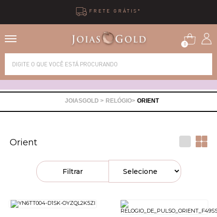
FRETE GRÁTIS*
0
Alianças
Anéis
RELÓGIO
ORIENT
Brincos
Orient
Correntes
Filtrar
Gargantilhas
Pingentes