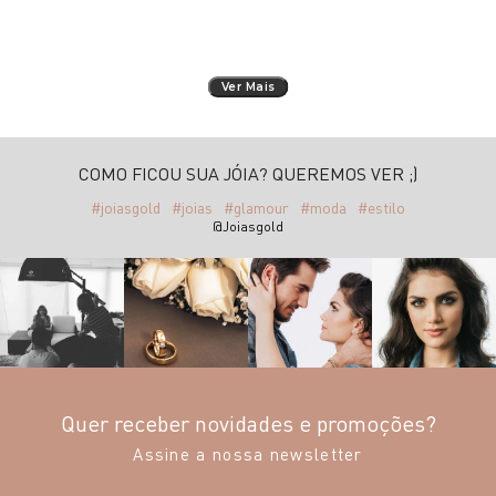
Ver Mais
COMO FICOU SUA JÓIA? QUEREMOS VER ;)
#joiasgold
#joias
#glamour
#moda
#estilo
@Joiasgold
Quer receber novidades e promoções?
Assine a nossa newsletter