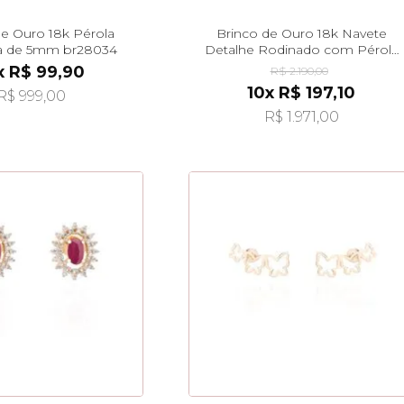
de Ouro 18k Pérola
Brinco de Ouro 18k Navete
a de 5mm br28034
Detalhe Rodinado com Pérola
Pendurada br27967
x R$ 99,90
R$ 2.190,00
10x R$ 197,10
R$ 999,00
R$ 1.971,00