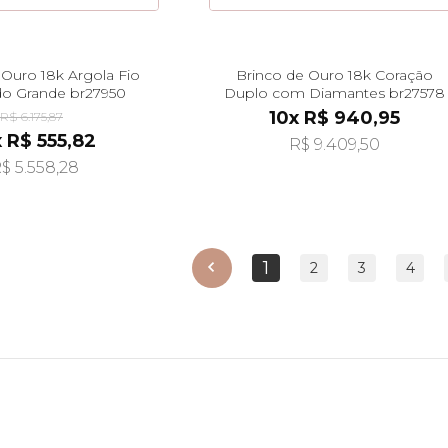
 Ouro 18k Argola Fio
Brinco de Ouro 18k Coração
o Grande br27950
Duplo com Diamantes br27578
10x R$ 940,95
R$ 6.175,87
x R$ 555,82
R$ 9.409,50
$ 5.558,28
1
anterior
2
3
4