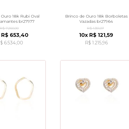
 Ouro 18k Rubi Oval
Brinco de Ouro 18k Borboletas
amantes br27977
Vazadas br27964
R$ 7.260,00
R$ 1.351,07
 R$ 653,40
10x R$ 121,59
$ 6.534,00
R$ 1.215,96