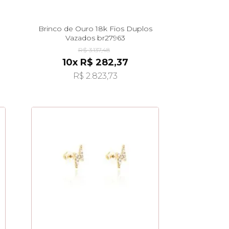
Brinco de Ouro 18k Fios Duplos
Vazados br27963
R$ 3.137,48
10x R$ 282,37
R$ 2.823,73