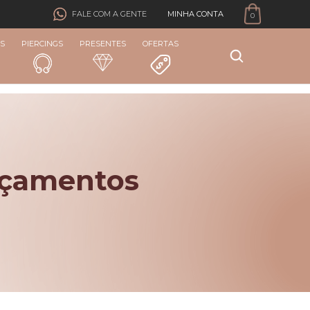
MINHA CONTA
FALE COM A GENTE
0
S
PIERCINGS
PRESENTES
OFERTAS
nçamentos