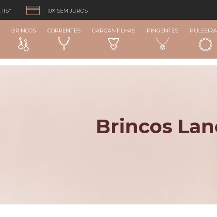
TIS*
10X SEM JUROS
BRINCOS
CORRENTES
GARGANTILHAS
PINGENTES
PULSEIRA
Brincos La