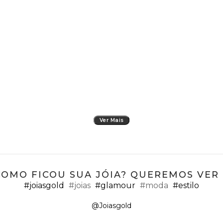
Ver Mais
COMO FICOU SUA JÓIA? QUEREMOS VER ;
#joiasgold
#joias
#glamour
#moda
#estilo
@Joiasgold