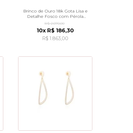
Brinco de Ouro 18k Gota Lisa e
Detalhe Fosco com Pérola
br27966
R$ 2.070,00
10x R$ 186,30
R$ 1.863,00