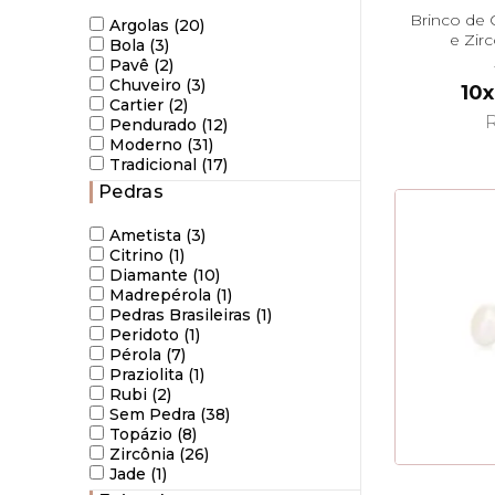
Brinco de 
Argolas (20)
e Zirc
Bola (3)
Pend
Pavê (2)
Chuveiro (3)
10x
Cartier (2)
R
Pendurado (12)
Moderno (31)
Tradicional (17)
Pedras
Ametista (3)
Citrino (1)
Diamante (10)
Madrepérola (1)
Pedras Brasileiras (1)
Peridoto (1)
Pérola (7)
Praziolita (1)
Rubi (2)
Sem Pedra (38)
Topázio (8)
Zircônia (26)
Jade (1)