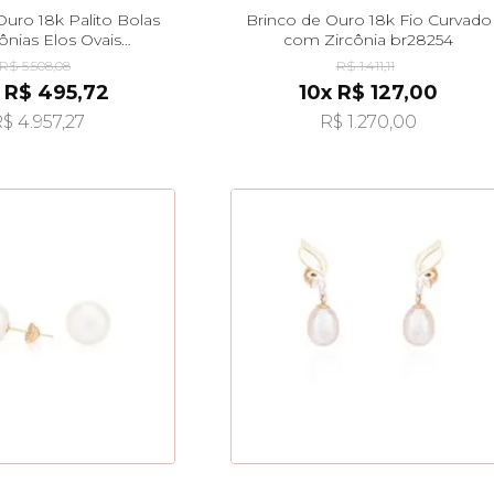
Ouro 18k Palito Bolas
Brinco de Ouro 18k Fio Curvado
ônias Elos Ovais
com Zircônia br28254
urados br28897
R$ 5.508,08
R$ 1.411,11
 R$ 495,72
10x R$ 127,00
$ 4.957,27
R$ 1.270,00