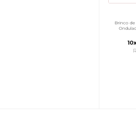
Brinco de
Ondulad
10
R