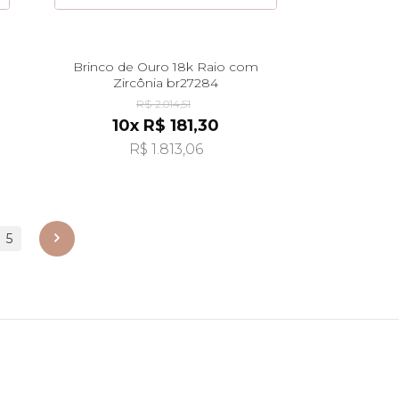
Brinco de Ouro 18k Raio com
Zircônia br27284
R$ 2.014,51
10x R$ 181,30
R$ 1.813,06
5
próximo