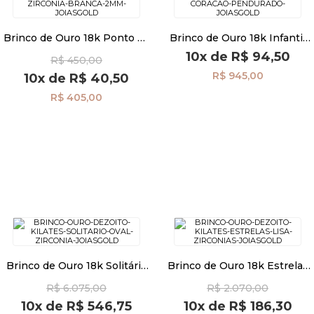
Brinco de Ouro 18k Ponto de
Brinco de Ouro 18k Infantil
Luz Zircônia branca 2mm
Zircônia e Coração
10x
de
R$ 94,50
R$ 450,00
br29505
Pendurado br29495
R$ 945,00
10x
de
R$ 40,50
R$ 405,00
Brinco de Ouro 18k Solitário
Brinco de Ouro 18k Estrelas
Oval com Zircônia br29470
Lisa e com Zircônias
R$ 6.075,00
R$ 2.070,00
br29442
10x
de
R$ 546,75
10x
de
R$ 186,30