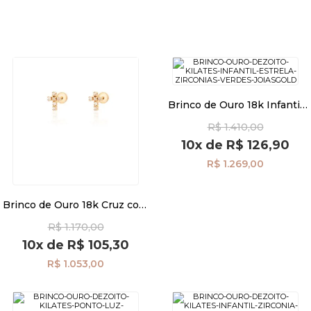
Brinco de Ouro 18k Infantil
Estrela com Zircônias
R$ 1.410,00
Verdes br29509
10x
de
R$ 126,90
R$ 1.269,00
Brinco de Ouro 18k Cruz com
Zircônias br29511
R$ 1.170,00
10x
de
R$ 105,30
R$ 1.053,00