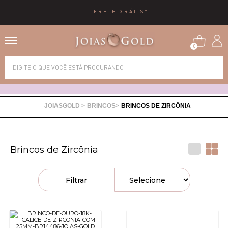
FRETE GRÁTIS*
0
Alianças
Anéis
BRINCOS
BRINCOS DE ZIRCÔNIA
Brincos
Brincos de Zircônia
Correntes
Filtrar
Gargantilhas
Pingentes