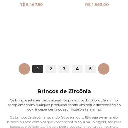
R$ 5.467,50
R$ 1.863,00
ANTERIOR
1
2
3
4
5
PRÓXIMO
Brincos de Zircônia
Os brincos estão entre os acessórios preferidos do público feminino,
complementam qualquer produção dando um toque diferenciado ao
look, independente do seu modelo e tamanho.
Os brincos de zircônia, quando feitos em ouro 18k, seja ele amarelo,
branco ou rosê como os que você encontra aqui na Joiasgold, são joias
luxuosas e belíssimas, já que a pedra pode ser encontrada nos mais