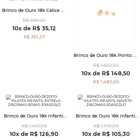
Brinco de Ouro 18k Cálice de
Zircônia com 2,5mm br14486
Pulseiras
R$ 390,30
10x
de
R$ 35,12
R$ 351,27
Piercing
Brinco de Ouro 18k Ponto de
Pedras Preciosas
Luz com Zircônias de 3mm
R$ 1.650,00
br29288
10x
de
R$ 148,50
Presente
R$ 1.485,00
OFERTAS
Brinco de Ouro 18k Infantil
Brinco de Ouro 18k Infantil
Estrela com Zircônias Roxas
Navete com Zircônias
R$ 1.410,00
R$ 1.170,00
br29526
br29518
10x
de
R$ 126,90
10x
de
R$ 105,30