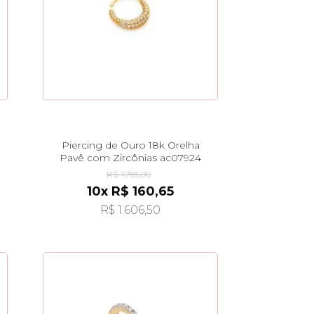
Piercing de Ouro 18k Orelha
Pavê com Zircônias ac07924
R$ 1.785,00
10x R$ 160,65
R$ 1.606,50