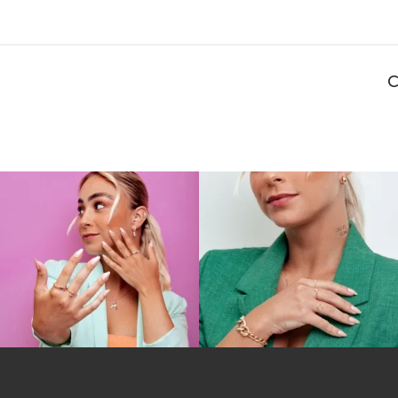
diferente com o piercing! Os modelos disponíveis e
Veja as opções que encontra aqui:
Piercing de ouro 18k
Nossa loja oferece sempre os melhores acessórios f
. Ah, nesse caso, eles não 
fios vazados, meia argola e outros
Piercing de orelha
O
piercing de orelha
é excelente para criar mixes de 
helix, tragus, daith, rook, conch e outras perfurações.
Dentre os mais escolhidos, estão os piercings de arg
ou sem pedra, pequeno. E então, qual você vai esco
Piercing de nariz