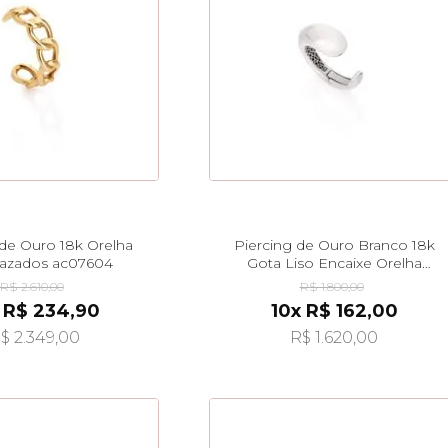
 de Ouro 18k Orelha
Piercing de Ouro Branco 18k
Vazados ac07604
Gota Liso Encaixe Orelha
ac07908
R$ 2.610,00
R$ 1.800,00
 R$ 234,90
10x R$ 162,00
$ 2.349,00
R$ 1.620,00