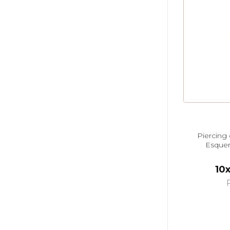
Piercing
Esque
Zir
10x