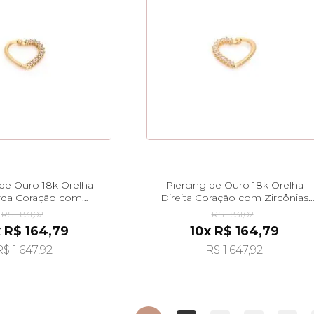
 de Ouro 18k Orelha
Piercing de Ouro 18k Orelha
rda Coração com
Direita Coração com Zircônias
cônias ac07895
ac07894
R$ 1.831,02
R$ 1.831,02
 R$ 164,79
10x R$ 164,79
R$ 1.647,92
R$ 1.647,92