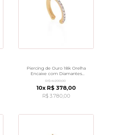
Piercing de Ouro 18k Orelha
Encaixe com Diamantes
ac07696
R$ 4.200,00
10x R$ 378,00
R$ 3.780,00