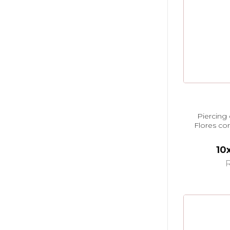
Piercing
Flores co
10
R