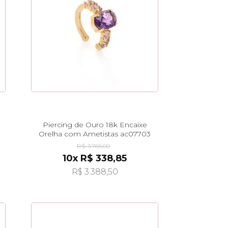
Piercing de Ouro 18k Encaixe
Orelha com Ametistas ac07703
R$ 3.765,00
10x R$ 338,85
R$ 3.388,50