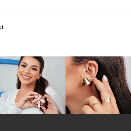
)
de ouro
18k. São modelos variados de:
corações, argolas,
es. Aqui, temos modelos que podem ser aplicados no
ombina com qualquer acessório, seja ele grande, com