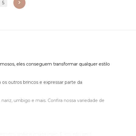
5
próximo
rmosos, eles conseguem transformar qualquer estilo
 os outros brincos e expressar parte da
 nariz, umbigo e mais. Confira nossa variedade de
ferentes, anéis e muito mais. E isso não seria