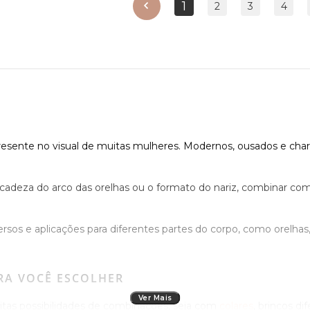
1
anterior
2
3
4
resente no visual de muitas mulheres. Modernos, ousados e cha
elicadeza do arco das orelhas ou o formato do nariz, combinar com
sos e aplicações para diferentes partes do corpo, como orelhas,
RA VOCÊ ESCOLHER
Ver Mais
itas possibilidades de combinações, seja com
colares
, brincos di