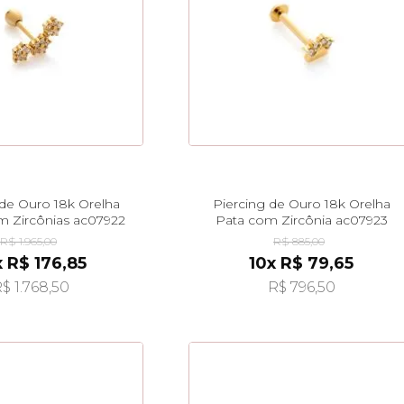
 de Ouro 18k Orelha
Piercing de Ouro 18k Orelha
m Zircônias ac07922
Pata com Zircônia ac07923
R$ 1.965,00
R$ 885,00
x R$ 176,85
10x R$ 79,65
$ 1.768,50
R$ 796,50