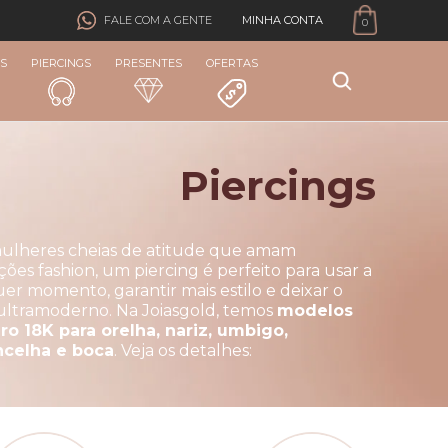
MINHA CONTA
FALE COM A GENTE
0
S
PIERCINGS
PRESENTES
OFERTAS
Piercings
ulheres cheias de atitude que amam
ões fashion, um piercing é perfeito para usar a
er momento, garantir mais estilo e deixar o
 ultramoderno. Na Joiasgold, temos
modelos
o 18K para orelha, nariz, umbigo,
ncelha e boca
. Veja os detalhes: