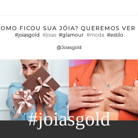
m nosso catálogo permitem a criação de muitos visuais.
COMO FICOU SUA JÓIA? QUEREMOS VER ;
#joiasgold
#joias
#glamour
#moda
#estilo
@Joiasgold
emininos, então, você garante aqui diversas opções de
piercing 
são apenas para a orelha, mas para diversas partes do corpo.
brincos, valorizar penteados presos, dentre outras possibilidad
ola. Versáteis e minimalistas, esse tipo de piercing de orelha c
#joiasgold
lher?