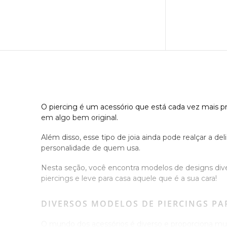
O piercing é um acessório que está cada vez mais p
em algo bem original.
Além disso, esse tipo de joia ainda pode realçar a d
personalidade de quem usa.
Nesta seção, você encontra modelos de designs diver
piercings e leve para casa aquele que é a sua cara!
DIVERSOS MODELOS DE PIERCINGS PA
O mundo dos acessórios é diverso e proporciona mu