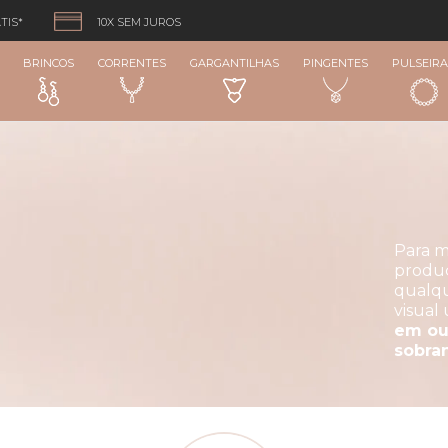
TIS*
10X SEM JUROS
BRINCOS
CORRENTES
GARGANTILHAS
PINGENTES
PULSEIRA
Para m
produç
qualqu
visual
em our
sobra