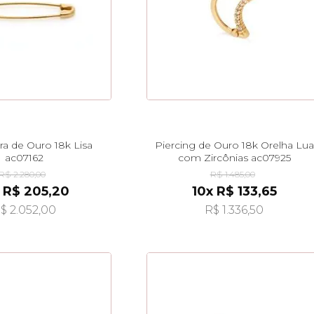
ra de Ouro 18k Lisa
Piercing de Ouro 18k Orelha Lua
ac07162
com Zircônias ac07925
R$ 2.280,00
R$ 1.485,00
 R$ 205,20
10x R$ 133,65
$ 2.052,00
R$ 1.336,50