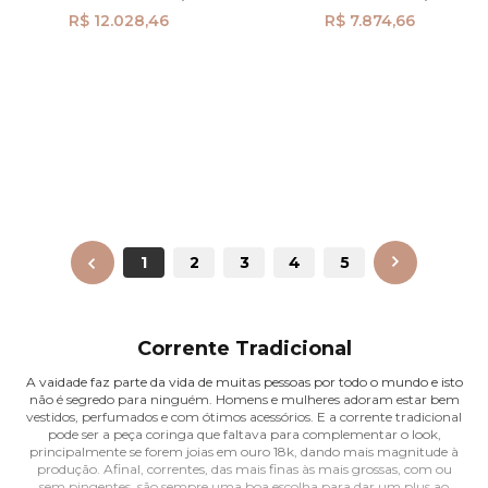
R$ 12.028,46
R$ 7.874,66
ANTERIOR
1
2
3
4
5
PRÓXIMO
Corrente Tradicional
A vaidade faz parte da vida de muitas pessoas por todo o mundo e isto
não é segredo para ninguém. Homens e mulheres adoram estar bem
vestidos, perfumados e com ótimos acessórios. E a corrente tradicional
pode ser a peça coringa que faltava para complementar o look,
principalmente se forem joias em ouro 18k, dando mais magnitude à
produção. Afinal, correntes, das mais finas às mais grossas, com ou
sem pingentes, são sempre uma boa escolha para dar um plus ao