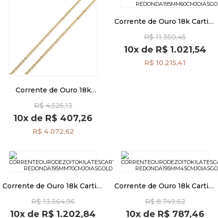
Corrente de Ouro 18k Cartier
Redonda 1,95mm 60cm
R$ 11.350,45
co03934
10x
de
R$ 1.021,54
R$ 10.215,41
Corrente de Ouro 18k
Americana 2.1mm com 60cm
R$ 4.525,13
co03928
10x
de
R$ 407,26
R$ 4.072,62
Corrente de Ouro 18k Cartier
Corrente de Ouro 18k Cartier
Redonda 1,95mm 70cm
Redonda 1,95mm com 45cm
R$ 13.364,96
R$ 8.749,62
co03933
co03935
10x
de
R$ 1.202,84
10x
de
R$ 787,46