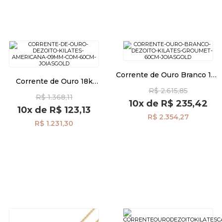
Corrente de Ouro Branco 18k
Corrente de Ouro 18k
Groumet 0,9mm de 45cm
Americana 0,9mm com
R$ 2.615,85
co04020
R$ 1.368,11
60cm co03776
10x
de
R$ 235,42
10x
de
R$ 123,13
R$ 2.354,27
R$ 1.231,30