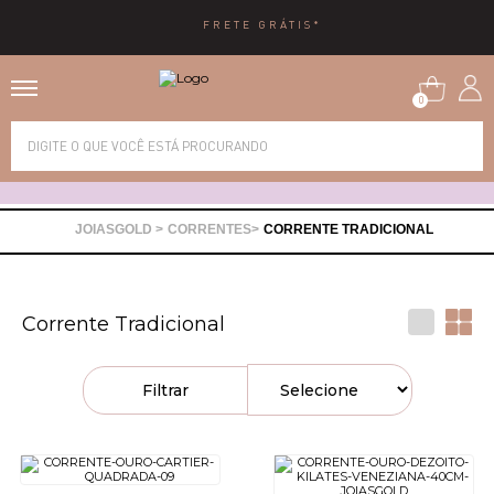
FRETE GRÁTIS*
0
Alianças
Anéis
CORRENTES
CORRENTE TRADICIONAL
Brincos
Corrente Tradicional
Correntes
Filtrar
Gargantilhas
Pingentes