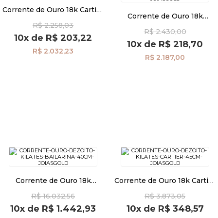
Corrente de Ouro 18k Cartier
Corrente de Ouro 18k
Quadrada 0,9mm com 40cm
Veneziana de 0,6mm com
R$ 2.258,03
co02213
Pulseiras
R$ 2.430,00
50cm co04925
10x
de
R$ 203,22
10x
de
R$ 218,70
R$ 2.032,23
R$ 2.187,00
Piercing
Pedras Preciosas
Presente
OFERTAS
Corrente de Ouro 18k
Corrente de Ouro 18k Cartier
Bailarina de 4,5mm com
de 1,2mm com 45cm co04591
R$ 16.032,56
R$ 3.873,05
40cm co04674
10x
de
R$ 1.442,93
10x
de
R$ 348,57