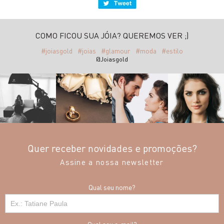
COMO FICOU SUA JÓIA? QUEREMOS VER ;)
#joiasgold
#joias
#glamour
#moda
#estilo
@Joiasgold
Quer receber novidades e promoções?
Assine a nossa newsletter
Qual seu nome?