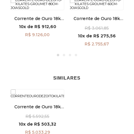
k
Corrente de Ouro 18k
Corrente de Ouro 18k
C
cm
Groumet de 2,6mm com
Groumet 1,5mm 60cm
10x
de
R$ 912,60
R$ 3.061,85
80cm co04202
co04749
R$ 9.126,00
10x
de
R$ 275,56
R$ 2.755,67
SIMILARES
Corrente de Ouro 18k
Singapura 1,7mm com
R$ 5.592,55
45cm co03584
10x
de
R$ 503,32
R$ 5.033,29