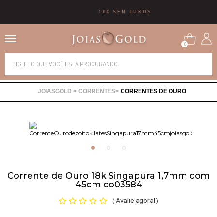
10X SEM JUROS
0
Alianças
CORRENTES
CORRENTES DE OURO
Anéis
Brincos
Correntes
Corrente de Ouro 18k Singapura 1,7mm com
45cm co03584
Gargantilhas
Avalie agora!
(
)
Pingentes