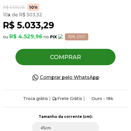
R$ 5.592,55
10%
10
x
R$ 503,32
Pulseiras
R$ 5.033,29
Piercing
R$ 4.529,96
PIX
10% OFF
Pedras Preciosas
COMPRAR
Presente
Comprar pelo WhatsApp
OFERTAS
Troca grátis
Frete Grátis
Ouro - 18k
Tamanho da corrente (cm):