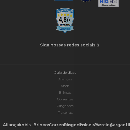
Siga nossas redes sociais ;)
Guia de dicas
Alianças
Anéis
Brincos
Correntes
Pingentes
Pulseiras
Alianças
Anéis
Brincos
Correntes
Pingentes
Pulseiras
Piercing
Garganti