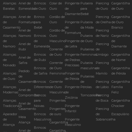
Alianças
Anel de
Brincos
Colar de
Pingente
Pulseira
Piercing
Gargantilha
Baratas
Esmeralda
de Ouro
Ouro
de
para
de Ouro
de Ouro
Diamante
Bebê
Alianças
Anel de
Brinco
Cordão de
Piercing
Gargantilha
de
Formatura
para
Ouro
Pingente
Pulseira
de Orelha
de Ouro
Casamento
Bebê
de
da Moda
Branco
Anel de
Cordão de
Piercing
Formatura
Alianças
Namoro
Brincos
Ouro
Pulseira
de Nariz
Gargantilha
de
de
Masculino
Pingente
de Ouro
de
Anel de
Piercing
Namoro
Esmeralda
de Letra
Diamante
Rubi
Corrente
Pulseiras
de
Alianças
Brincos
de Ouro
Pingente
Femininas
Umbigo
Gargantilha
Anel de
de
de Rubi
de Pedras
de Nome
Safira
Corrente
Pulseira
Piercing
Noivado
Preciosas
Brincos
de Ouro
masculina
de
Gargantilha
Pedido
Alianças
de Safira
Feminina
Pingente
Mamilo
de Pérola
de
Pulseiras
de Ouro
de Pérola
Casamento
Brincos
Corrente
de
Piercing
Gargantilha
Alianças
Diferentes
de Ouro
Pingente
Pérolas
de Lábio
Família
Anel de
Modernas
Masculina
de
Feliz
Compromisso
Brincos
Tornozeleiras
Piercing
Zircônia
Alianças
para
Pingentes
de Boca
Gargantilha
Anel de
Tradicionais
Noivas
Pingente
Chocker
Casamento
Pingentes
Piercing
Infantil
Aparador
Brincos
de ouro
de
Escapulário
Meia
de
Masculinos
Pingente
Sobrancelha
Aliança
Gargantilha
Aliança
Masculino
Brincos
Anel de
Gargatilha