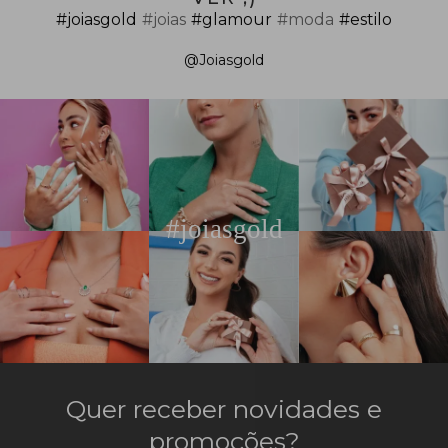
#joiasgold
#joias
#glamour
#moda
#estilo
@Joiasgold
#joiasgold
Quer receber novidades e
promoções?