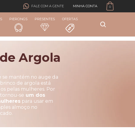
MINHA CONTA
FALE COM A GENTE
0
S
PIERCINGS
PRESENTES
OFERTAS
 de Argola
e se mantém no auge da
o brinco de argola está
dos pelas mulheres. Por
 tornou-se
um dos
mulheres
para usar em
imples almoço no
icado.