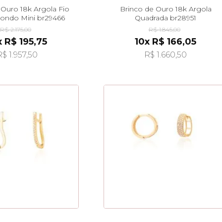
 Ouro 18k Argola Fio
Brinco de Ouro 18k Argola
ondo Mini br29466
Quadrada br28951
R$ 2.175,00
R$ 1.845,00
x R$ 195,75
10x R$ 166,05
R$ 1.957,50
R$ 1.660,50