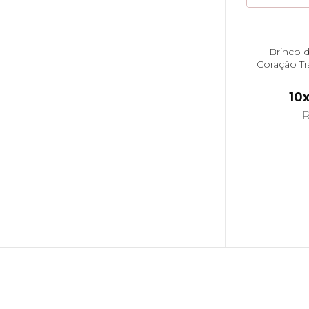
Brinco 
Coração T
10
R