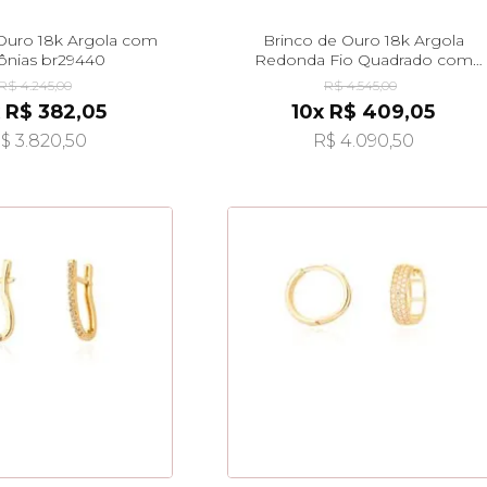
Ouro 18k Argola com
Brinco de Ouro 18k Argola
cônias br29440
Redonda Fio Quadrado com
Zircônias br29439
R$ 4.245,00
R$ 4.545,00
 R$ 382,05
10x R$ 409,05
$ 3.820,50
R$ 4.090,50