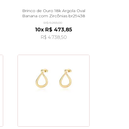
Brinco de Ouro 18k Argola Oval
Banana com Zircônias br29438
R$ 5.265,00
10x R$ 473,85
R$ 4.738,50