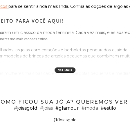
ncos
para se sentir ainda mais linda. Confira as opções de argolas
EITO PARA VOCÊ AQUI!
ornaram um clássico da moda feminina. Cada vez mais, eles apa
.
heres dos mais variados estilos
dos, argolas com corações e borboletas pendurados e, ainda,
ntrar modelos de brincos de argolas pequenas que combinam m
Ver Mais
 mulheres mais básicas, existem as argolas pequenas e médias.
a para os brincos com argolas grandes, vistosos e cheios de deta
ouro de argola com um aspecto mais glamoroso, os que possue
r dar um toque mais luxuoso e com muito brilho para o look. Viu?
COMO FICOU SUA JÓIA? QUEREMOS VER ;
#joiasgold
#joias
#glamour
#moda
#estilo
 básicas, temos brincos de argola pequena e com aro mais fino; 
; às descoladas e modernas, os brincos de ouro em formato d
ão
@Joiasgold