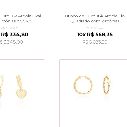
Ouro 18k Argola Oval
Brinco de Ouro 18k Argola Fio
rcônias br29435
Quadrado com Zircônias
br29434
R$ 3.720,00
R$ 6.315,00
 R$ 334,80
10x R$ 568,35
$ 3.348,00
R$ 5.683,50