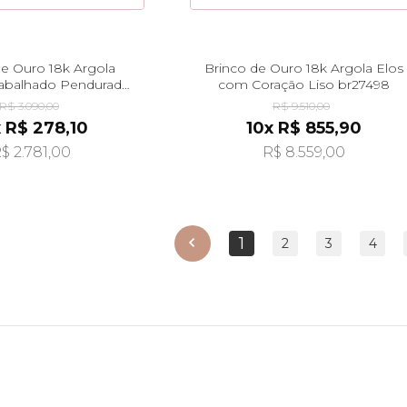
de Ouro 18k Argola
Brinco de Ouro 18k Argola Elos
rabalhado Pendurado
com Coração Liso br27498
br29354
R$ 3.090,00
R$ 9.510,00
x R$ 278,10
10x R$ 855,90
$ 2.781,00
R$ 8.559,00
1
anterior
2
3
4