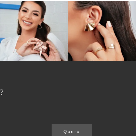
 sem pedras preciosas e em diferentes formatos,
ntrará o brinco de argola perfeito por aqui, mas
ais atemporais existentes no universo dos
la de ouro que
durará a sua vida toda, um verdadeiro
verdadeiramente importante. Embora todas possam
incipalmente para conseguir combiná-las
?
um visual mais onipotente. Por isso, ficam ótimos
r a argola de ouro com toda atenção que ela
delinhos coloridos,
Quero
formando ótimos pares com as argolinhas