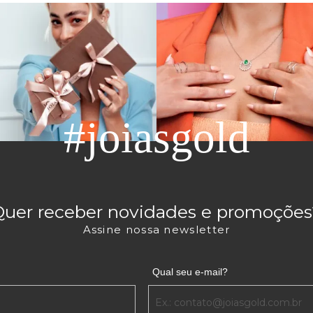
GOLA DE OURO?
 amarelo, branco, rosé ou com um mix entre dois metais, com ou
rados e em losango, já está mais do que evidente que você enco
?
sse a durabilidade. Como você já sabe, esse modelo é um dos m
 e ocasião. Sendo assim, nada mais justo que adquirir uma argo
#joiasgold
OM OUTROS ACESSÓRIOS?
 de ouro combinam com você! No entanto, o seu gosto é o que 
 necessário avaliar as joias que você já utiliza e tem afeição, pr
Quer receber novidades e promoções
Assine nossa newsletter
ossa e um comprimento maior, é mais chamativo e combina com 
a reforçar o aspecto suntuoso ou com
correntes leves
para deixa
Qual seu e-mail?
para combinar com
brincos cartier
no segundo furo, inclusive os mo