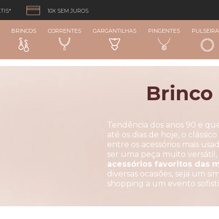
TIS*
10X SEM JUROS
BRINCOS
CORRENTES
GARGANTILHAS
PINGENTES
PULSEIRA
Brinco
Tendência dos anos 90 e qu
até os dias de hoje, o clássic
entre os acessórios mais usa
ser uma peça muito versátil,
acessórios favoritos das 
diversas ocasiões, seja um s
shopping a um evento sofist