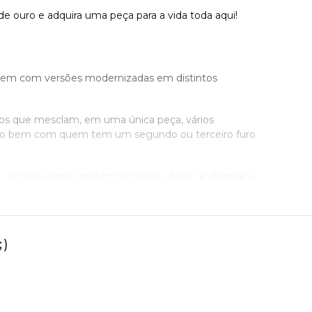
 de ouro e adquira uma peça para a vida toda aqui!
recem com versões modernizadas em distintos
 os que mesclam, em uma única peça, vários
uito bem com quem tem um segundo ou terceiro furo
 Já para as que gostam de ousar, abusar e chamar a
lhes.
m pequenas pedras preciosas, como
brincos de
! Opções não faltam!
)
para as amantes de joias estravagantes, não
e argola servem também como piercing para deixar a