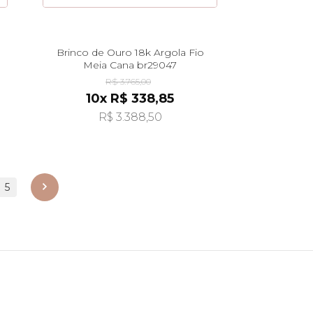
Brinco de Ouro 18k Argola Fio
Meia Cana br29047
R$ 3.765,00
10x R$ 338,85
R$ 3.388,50
5
próximo