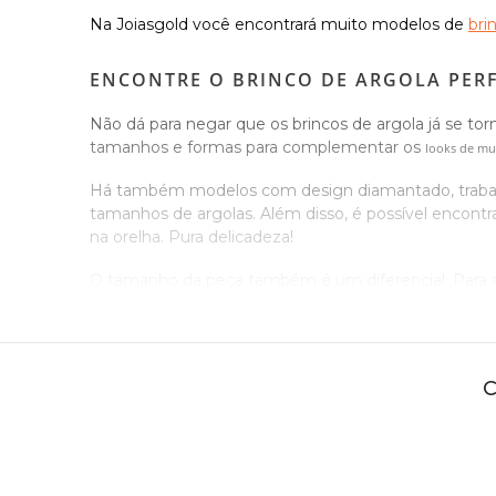
Na Joiasgold você encontrará muito modelos de
bri
ENCONTRE O BRINCO DE ARGOLA PERF
Não dá para negar que os brincos de argola já se t
tamanhos e formas para complementar os
looks de mul
Há também modelos com design diamantado, trabalha
tamanhos de argolas. Além disso, é possível enco
na orelha. Pura delicadeza!
O tamanho da peça também é um diferencial. Para as
atenção quando o assunto é acessório, dê preferênci
Ah, mas se você estiver procurando um brinco de 
diamantes
, rubis e safiras são ideais para quem que
Tem para todos os gostos: Para mulheres delicadas e
faltarão
modelos cravejados de pedras que chamam bastante atenç
produção super estilosa!