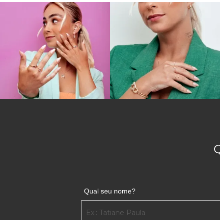
POR QUE COMPRAR UM BRINCO DE AR
Diante de inúmeras alternativas, todas em ouro 750
como vazados, sextavados e até com elos ovais, quad
você sabe por que investir em um acessório de ouro
Não poderíamos citar um primeiro motivo que não fo
acessórios e, além disso, combina com qualquer look
.
investimento
COMO COMBINAR ARGOLA DE OURO C
Se nos permite uma sinceridade: todas as argolas
ser usadas ao seu favor e encaixadas em seu estilo, é
adequadamente com seus novos brincos de argola.
Um brinco de argola de ouro com espessura mais gr
quando usados em conjunto a
correntes grossas
par
Qual seu nome?
merece!
Os brincos em formatos tradicionais são perfeitos 