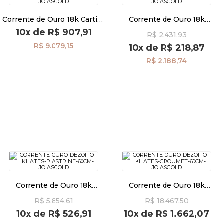
Corrente de Ouro 18k Cartier
Corrente de Ouro 18k
de 3,1mm com 60cm
Piastrine de 1,2mm com
10x
de
R$ 907,91
R$ 2.431,93
co04599
60cm co04586
R$ 9.079,15
10x
de
R$ 218,87
R$ 2.188,74
Corrente de Ouro 18k
Corrente de Ouro 18k
Piastrine de 1,7mm com
Groumet de 3,0mm com
R$ 5.854,61
R$ 18.467,50
60cm co04584
60cm co04525
10x
de
R$ 526,91
10x
de
R$ 1.662,07