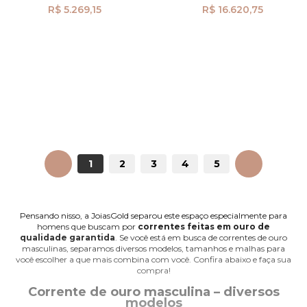
R$ 5.269,15
R$ 16.620,75
ANTERIOR
1
2
3
4
5
PRÓXIMO
Pensando nisso, a JoiasGold separou este espaço especialmente para
homens que buscam por
correntes feitas em ouro de
qualidade garantida
. Se você está em busca de correntes de ouro
masculinas, separamos diversos modelos, tamanhos e malhas para
você escolher a que mais combina com você. Confira abaixo e faça sua
compra!
Corrente de ouro masculina – diversos
modelos