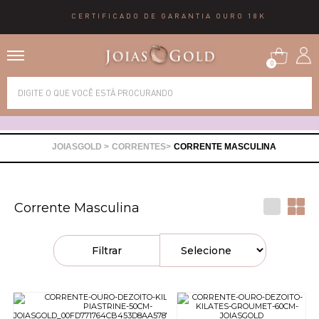
CERTIFICADO DE GARANTIA OURO 18K
0
Alianças
Anéis
CORRENTES
CORRENTE MASCULINA
Brincos
Corrente Masculina
Correntes
Filtrar
Gargantilhas
Pingentes