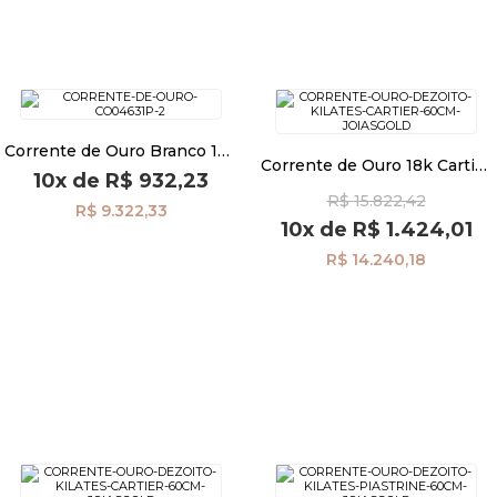
Corrente de Ouro Branco 18k
Corrente de Ouro 18k Cartier
Groumet de 2,4mm com
10x
de
R$ 932,23
de 2,0mm com 60cm
60cm co04631
R$ 15.822,42
co04629
R$ 9.322,33
10x
de
R$ 1.424,01
R$ 14.240,18