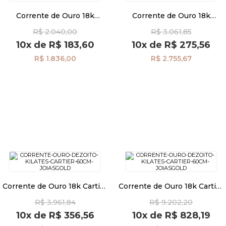
Corrente de Ouro 18k
Corrente de Ouro 18k
Piastrine de 1,30mm com
Groumet 1,5mm 60cm
Pulseiras
R$ 2.040,00
R$ 3.061,85
50cm co04968
co04749
10x
de
R$ 183,60
10x
de
R$ 275,56
R$ 1.836,00
R$ 2.755,67
Piercing
Pedras Preciosas
Presente
OFERTAS
Corrente de Ouro 18k Cartier
Corrente de Ouro 18k Cartier
de 1,2mm com 60cm
de 1,6mm com 60cm
R$ 3.961,84
R$ 9.202,20
co04220
co04199
10x
de
R$ 356,56
10x
de
R$ 828,19