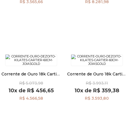
R$ 3.565,66
R$ 8.281,98
Corrente de Ouro 18k Cartier
Corrente de Ouro 18k Cartier
de 1,3mm com 70cm
1,3mm com 60cm co03652
R$ 5.073,98
R$ 3.993,11
co03653
10x
de
R$ 456,65
10x
de
R$ 359,38
R$ 4.566,58
R$ 3.593,80