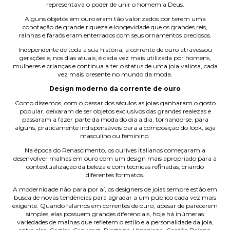
representava o poder de unir o homem a Deus.
Alguns objetos em ouro eram tão valorizados por terem uma
conotação de grande riqueza e longevidade que os grandes reis,
rainhas e faraós eram enterrados com seus ornamentos preciosos.
Independente de toda a sua história, a corrente de ouro atravessou
gerações e, nos dias atuais, é cada vez mais utilizada por homens,
mulheres e crianças e continua a ter o status de uma joia valiosa, cada
vez mais presente no mundo da moda.
Design moderno da corrente de ouro
Como dissemos, com o passar dos séculos as joias ganharam o gosto
popular, deixaram de ser objetos exclusivos das grandes realezas e
passaram a fazer parte da moda do dia a dia, tornando-se, para
alguns, praticamente indispensáveis para a composição do look, seja
masculino ou feminino.
Na época do Renascimento, os ourives italianos começaram a
desenvolver malhas em ouro com um design mais apropriado para a
contextualização da beleza e com técnicas refinadas, criando
diferentes formatos.
A modernidade não para por aí, os designers de joias sempre estão em
busca de novas tendências para agradar a um público cada vez mais
exigente. Quando falamos em correntes de ouro, apesar de parecerem
simples, elas possuem grandes diferenciais, hoje há inúmeras
variedades de malhas que refletem o estilo e a personalidade da joia,