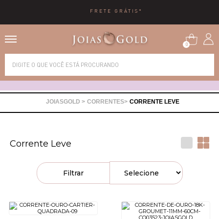
E GRÁTIS*
10X 
0
Alianças
Anéis
CORRENTES
CORRENTE LEVE
Brincos
Corrente Leve
Correntes
Filtrar
Gargantilhas
Pingentes