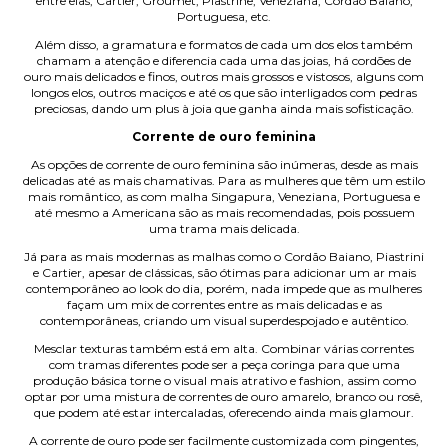
entre elas, Cartier, Groumet, Piastrine, Veneziana, Cordão Baiano,
Portuguesa, etc.
Além disso, a gramatura e formatos de cada um dos elos também
chamam a atenção e diferencia cada uma das joias, há cordões de
ouro mais delicados e finos, outros mais grossos e vistosos, alguns com
longos elos, outros maciços e até os que são interligados com pedras
preciosas, dando um plus à joia que ganha ainda mais sofisticação.
Corrente de ouro feminina
As opções de corrente de ouro feminina são inúmeras, desde as mais
delicadas até as mais chamativas. Para as mulheres que têm um estilo
mais romântico, as com malha Singapura, Veneziana, Portuguesa e
até mesmo a Americana são as mais recomendadas, pois possuem
uma trama mais delicada.
Já para as mais modernas as malhas como o Cordão Baiano, Piastrini
e Cartier, apesar de clássicas, são ótimas para adicionar um ar mais
contemporâneo ao look do dia, porém, nada impede que as mulheres
façam um mix de correntes entre as mais delicadas e as
contemporâneas, criando um visual superdespojado e autêntico.
Mesclar texturas também está em alta. Combinar várias correntes
com tramas diferentes pode ser a peça coringa para que uma
produção básica torne o visual mais atrativo e fashion, assim como
optar por uma mistura de correntes de ouro amarelo, branco ou rosê,
que podem até estar intercaladas, oferecendo ainda mais glamour.
A corrente de ouro pode ser facilmente customizada com pingentes,