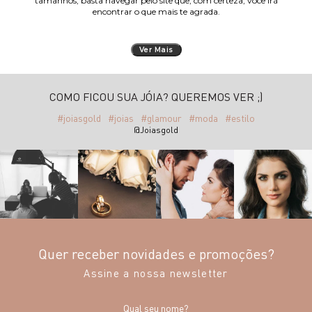
tamanhos, basta navegar pelo site que, com certeza, você irá
encontrar o que mais te agrada.
Ver Mais
COMO FICOU SUA JÓIA? QUEREMOS VER ;)
#joiasgold
#joias
#glamour
#moda
#estilo
@Joiasgold
Quer receber novidades e promoções?
Assine a nossa newsletter
Qual seu nome?