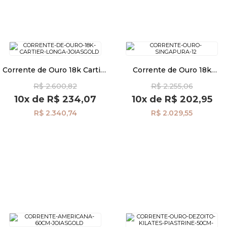
Corrente de Ouro 18k Cartier
Corrente de Ouro 18k
Alongada 1,2cm com 40cm
Singapura 1,3mm com 40cm
R$ 2.600,82
R$ 2.255,06
co02862
co03676
10x
de
R$ 234,07
10x
de
R$ 202,95
R$ 2.340,74
R$ 2.029,55