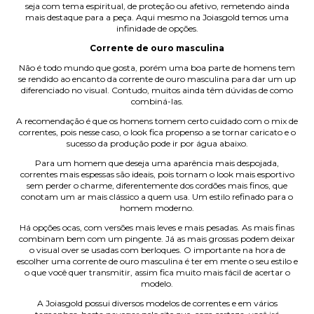
seja com tema espiritual, de proteção ou afetivo, remetendo ainda
mais destaque para a peça. Aqui mesmo na Joiasgold temos uma
infinidade de opções.
Corrente de ouro masculina
Não é todo mundo que gosta, porém uma boa parte de homens tem
se rendido ao encanto da corrente de ouro masculina para dar um up
diferenciado no visual. Contudo, muitos ainda têm dúvidas de como
combiná-las.
A recomendação é que os homens tomem certo cuidado com o mix de
correntes, pois nesse caso, o look fica propenso a se tornar caricato e o
sucesso da produção pode ir por água abaixo.
Para um homem que deseja uma aparência mais despojada,
correntes mais espessas são ideais, pois tornam o look mais esportivo
sem perder o charme, diferentemente dos cordões mais finos, que
conotam um ar mais clássico a quem usa. Um estilo refinado para o
homem moderno.
Há opções ocas, com versões mais leves e mais pesadas. As mais finas
combinam bem com um pingente. Já as mais grossas podem deixar
o visual over se usadas com berloques. O importante na hora de
escolher uma corrente de ouro masculina é ter em mente o seu estilo e
o que você quer transmitir, assim fica muito mais fácil de acertar o
modelo.
A Joiasgold possui diversos modelos de correntes e em vários