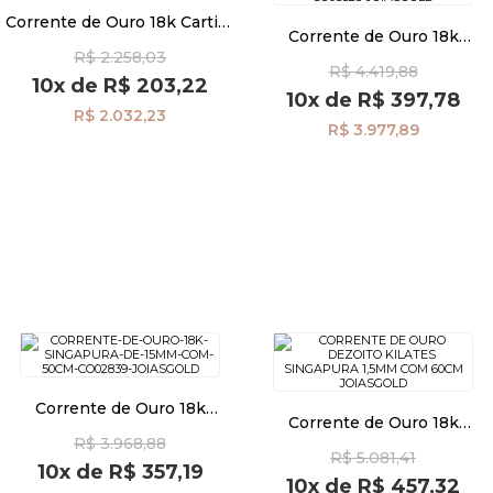
Corrente de Ouro 18k Cartier
Corrente de Ouro 18k
Quadrada 0,9mm com 40cm
Groumet 1,1mm 60cm
R$ 2.258,03
co02213
Pulseiras
R$ 4.419,88
co03523
10x
de
R$ 203,22
10x
de
R$ 397,78
R$ 2.032,23
R$ 3.977,89
Piercing
Pedras Preciosas
Presente
OFERTAS
Corrente de Ouro 18k
Corrente de Ouro 18k
Singapura de 1,5mm com
Singapura 1,5mm com 60cm
R$ 3.968,88
50cm co02839
R$ 5.081,41
co03661
10x
de
R$ 357,19
10x
de
R$ 457,32