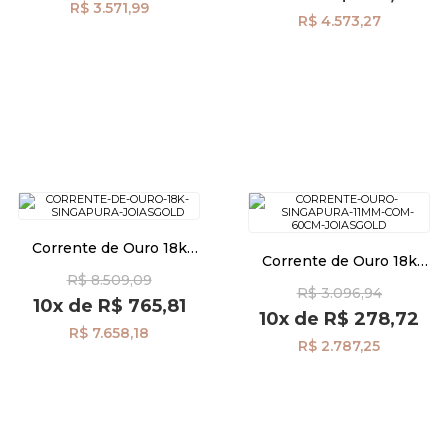
R$ 3.571,99
R$ 4.573,27
Corrente de Ouro 18k
Corrente de Ouro 18k
Singapura 2,2mm com 60cm
Singapura de 1,1mm com
R$ 8.509,09
co03668
R$ 3.096,94
60cm co03658
10x
de
R$ 765,81
10x
de
R$ 278,72
R$ 7.658,18
R$ 2.787,25