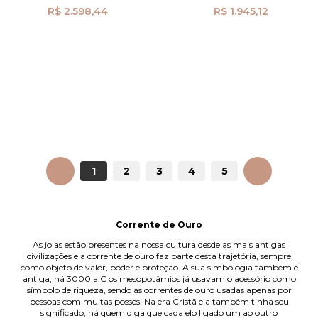
R$ 2.598,44
R$ 1.945,12
ANTERIOR
1
2
3
4
5
PRÓXIMO
Corrente de Ouro
As joias estão presentes na nossa cultura desde as mais antigas
civilizações e a corrente de ouro faz parte desta trajetória, sempre
como objeto de valor, poder e proteção. A sua simbologia também é
antiga, há 3000 a.C os mesopotâmios já usavam o acessório como
símbolo de riqueza, sendo as correntes de ouro usadas apenas por
pessoas com muitas posses. Na era Cristã ela também tinha seu
significado, há quem diga que cada elo ligado um ao outro