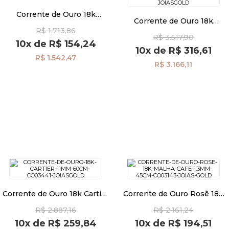
Corrente de Ouro 18k
Corrente de Ouro 18k
Americana 1,1mm 60cm
Piastrine 1,4mm com 50cm
R$ 1.713,86
co03552
R$ 3.517,90
co02719
10x
de
R$ 154,24
10x
de
R$ 316,61
R$ 1.542,47
R$ 3.166,11
Corrente de Ouro 18k Cartier
Corrente de Ouro Rosê 18k
1,1mm 60cm co03441
Malha Café 1.3mm 45cm
R$ 2.887,16
R$ 2.161,24
co03143
10x
de
R$ 259,84
10x
de
R$ 194,51