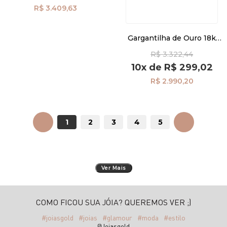
R$ 3.409,63
Gargantilha de Ouro 18k
Anjo da Guarda com 36cm
R$ 3.322,44
ga07542
10x
de
R$ 299,02
R$ 2.990,20
ANTERIOR
1
2
3
4
5
PRÓXIMO
Ver Mais
COMO FICOU SUA JÓIA? QUEREMOS VER ;)
#joiasgold
#joias
#glamour
#moda
#estilo
@Joiasgold