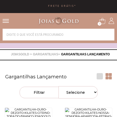
FRETE GRÁTIS*
0
Alianças
Anéis
GARGANTILHAS
GARGANTILHAS LANÇAMENTO
Brincos
Gargantilhas Lançamento
Correntes
Filtrar
Gargantilhas
Pingentes