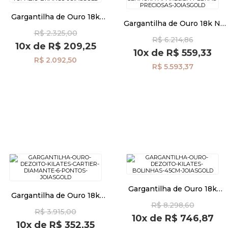
Gargantilha de Ouro 18k
Gargantilha de Ouro 18k N.
Citrino e Topázio Branco de
Pulseiras
Sra Aparecida com Pedras
R$ 2.325,00
40cm ga07732
R$ 6.214,86
Preciosas ga06490
10x
de
R$ 209,25
10x
de
R$ 559,33
R$ 2.092,50
Piercing
R$ 5.593,37
Pedras Preciosas
Presente
OFERTAS
Gargantilha de Ouro 18k
Gargantilha de Ouro 18k
Bolinhas de 5mm com 45cm
Cartier com Diamante de 6
R$ 8.298,60
ga07801
R$ 3.915,00
Pontos ga07945
10x
de
R$ 746,87
10x
de
R$ 352,35