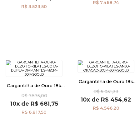
R$ 7.468,74
R$ 3.523,50
Gargantilha de Ouro 18k
Gargantilha de Ouro 18k
Anjo com Oração de 50cm
Gota Dupla com Diamantes
R$ 5.051,33
ga06332
R$ 7.575,00
de 46cm ga07695
10x
de
R$ 454,62
10x
de
R$ 681,75
R$ 4.546,20
R$ 6.817,50