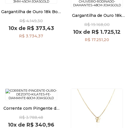
Gargantilha de Ouro 18k Bola
Gargantilha de Ouro 18k
3mm com 45cm ga00875
Chuveiro Rodinado com
R$ 4.149,30
R$ 19.168,00
Diamantes de 48cm ga03901
10x
de
R$ 373,43
10x
de
R$ 1.725,12
R$ 3.734,37
R$ 17.251,20
Corrente com Pingente de
Ouro 18k Fé com Diamante
R$ 3.788,48
de 60cm ga07586
10x
de
R$ 340,96