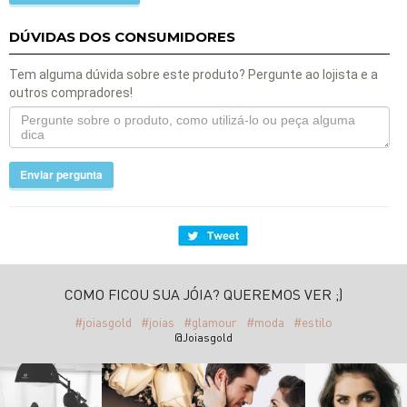
DÚVIDAS DOS CONSUMIDORES
Tem alguma dúvida sobre este produto? Pergunte ao lojista e a
outros compradores!
Enviar pergunta
COMO FICOU SUA JÓIA? QUEREMOS VER ;)
#joiasgold
#joias
#glamour
#moda
#estilo
@Joiasgold