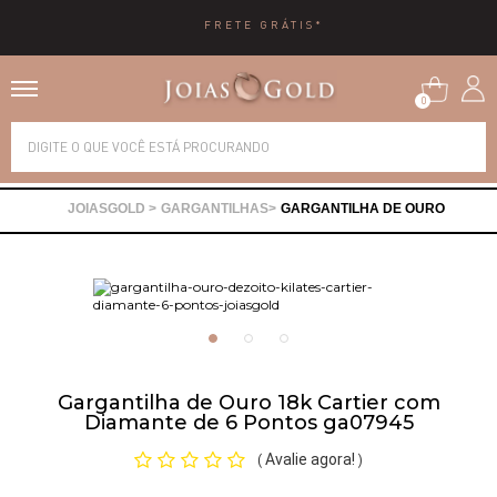
FRETE GRÁTIS*
0
Alianças
GARGANTILHAS
GARGANTILHA DE OURO
Anéis
Brincos
Correntes
Gargantilha de Ouro 18k Cartier com
Diamante de 6 Pontos ga07945
Gargantilhas
Avalie agora!
(
)
Pingentes