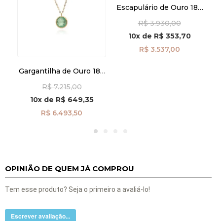
8k
Escapulário de Ouro 18k
ão
Nossa Senhora do Carmo
R$ 3.930,00
76
e Sagrado Coração
ga07330
10x
de
R$ 353,70
R$ 3.537,00
Gargantilha de Ouro 18k
E
Ponto de Luz Esmeralda
R$ 7.215,00
de 7mm com 45cm
ga08432
10x
de
R$ 649,35
R$ 6.493,50
OPINIÃO DE QUEM JÁ COMPROU
Tem esse produto? Seja o primeiro a avaliá-lo!
Escrever avaliação...