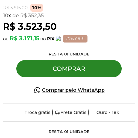
R$ 3.915,00
10%
10
x
R$ 352,35
Pulseiras
R$ 3.523,50
Piercing
R$ 3.171,15
PIX
10% OFF
RESTA
01
UNIDADE
Pedras Preciosas
COMPRAR
Presente
Comprar pelo WhatsApp
OFERTAS
Troca grátis
Frete Grátis
Ouro - 18k
RESTA
01
UNIDADE