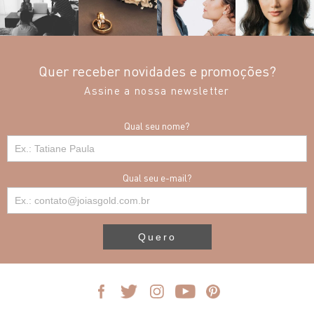
Quer receber novidades e promoções?
Assine a nossa newsletter
Qual seu nome?
Qual seu e-mail?
Quero