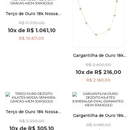
Terço de Ouro 18k Nossa
Senhora das Graças de 45cm
R$ 11.790,00
ga08621
10x
de
R$ 1.061,10
R$ 10.611,00
Gargantilha de Ouro 18k
Bolas Lisas de 3mm com
R$ 2.400,00
45cm ga08597
10x
de
R$ 216,00
R$ 2.160,00
Terço de Ouro 18k Nossa
Gargantilha de Ouro 18k
Senhora das Graças de 45cm
Esmeralda Oval com
R$ 3.390,00
ga08595
R$ 4.485,00
Diamantes 45cm ga08594
10x
de
R$ 305,10