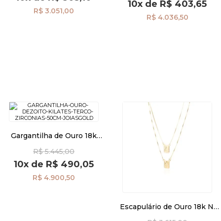
10x
de
R$ 403,65
R$ 3.051,00
R$ 4.036,50
Gargantilha de Ouro 18k
Terço com Zircônias de
R$ 5.445,00
50cm ga07989
10x
de
R$ 490,05
R$ 4.900,50
Escapulário de Ouro 18k N.
Sra do Carmo e Sagrado