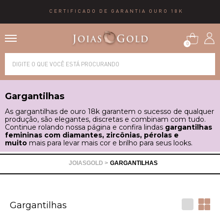
CERTIFICADO DE GARANTIA OURO 18K
0
Alianças
Gargantilhas
Anéis
As gargantilhas de ouro 18k garantem o sucesso de qualquer
produção, são elegantes, discretas e combinam com tudo.
Continue rolando nossa página e confira lindas
gargantilhas
Brincos
femininas com diamantes, zircônias, pérolas e
muito
mais para levar mais cor e brilho para seus looks.
Correntes
GARGANTILHAS
Gargantilhas
Gargantilhas
Pingentes