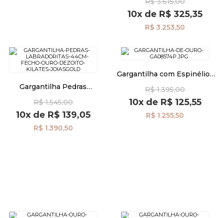
R$ 3.615,00
Coração de 70cm ga06295
10x
de
R$ 325,35
R$ 3.253,50
Gargantilha com Espinélios
de 40cm com Fecho de Ouro
Gargantilha Pedras
R$ 1.395,00
18k ga08574
Labradoritas de 44cm com
10x
de
R$ 125,55
R$ 1.545,00
Fecho de Ouro 18k ga08578
10x
de
R$ 139,05
R$ 1.255,50
R$ 1.390,50