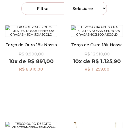
Filtrar
Pulseiras
Piercing
Terço de Ouro 18k Nossa
Terço de Ouro 18k Nossa
Senhora das Graças de 45cm
Senhora das Graças de 60cm
Pedras Preciosas
R$ 9.900,00
R$ 12.510,00
ga08626
ga08622
10x
de
R$ 891,00
10x
de
R$ 1.125,90
Presente
R$ 8.910,00
R$ 11.259,00
OFERTAS