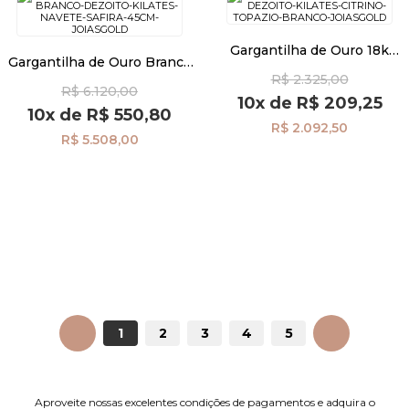
Gargantilha de Ouro 18k
Gargantilha de Ouro Branco
Citrino e Topázio Branco de
18k Navete Safira de 45cm
R$ 2.325,00
40cm ga07732
R$ 6.120,00
ga07876
10x
de
R$ 209,25
10x
de
R$ 550,80
R$ 2.092,50
R$ 5.508,00
ANTERIOR
1
2
3
4
5
PRÓXIMO
Aproveite nossas excelentes condições de pagamentos e adquira o