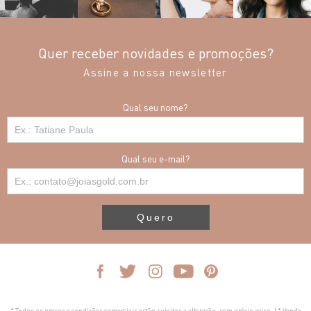
Quer receber novidades e promoções?
Assine a nossa newsletter
Qual seu nome?
Qual seu e-mail?
Quero
* Todos os preços e condições comerciais estão sujeitos a alteração, sem prévio aviso. | * Venda