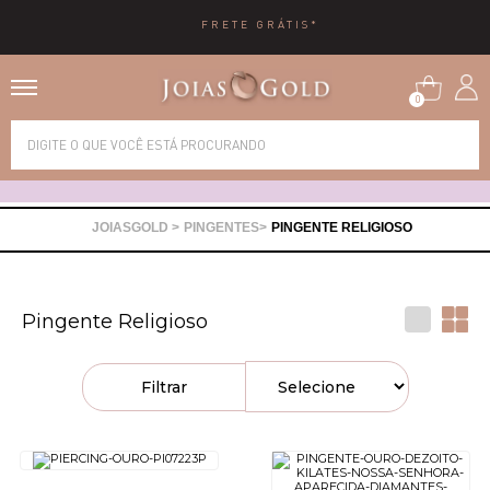
FRETE GRÁTIS*
0
Alianças
Anéis
PINGENTES
PINGENTE RELIGIOSO
Brincos
Pingente Religioso
Correntes
Filtrar
Gargantilhas
Pingentes