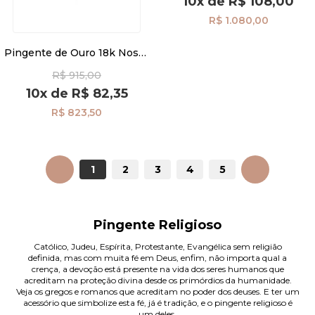
10x
de
R$ 108,00
R$ 1.080,00
Pingente de Ouro 18k Nossa
Senhora Aparecida com Cruz
R$ 915,00
Pendurada pi24471
10x
de
R$ 82,35
R$ 823,50
ANTERIOR
1
2
3
4
5
PRÓXIMO
Pingente Religioso
Católico, Judeu, Espírita, Protestante, Evangélica sem religião
definida, mas com muita fé em Deus, enfim, não importa qual a
crença, a devoção está presente na vida dos seres humanos que
acreditam na proteção divina desde os primórdios da humanidade.
Veja os gregos e romanos que acreditam no poder dos deuses. E ter um
acessório que simbolize esta fé, já é tradição, e o pingente religioso é
um deles.