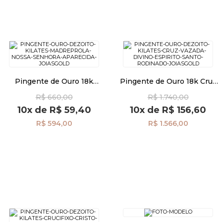
Pingente de Ouro 18k
Pingente de Ouro 18k Cruz
Madrepérola com N. Sra.
Vazada Divino Espírito Santo
R$ 660,00
R$ 1.740,00
Aparecida pi24491
Rodinado pi24490
10x
de
R$ 59,40
10x
de
R$ 156,60
R$ 594,00
R$ 1.566,00