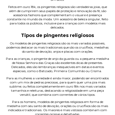
Feitos em ouro 18k, os pingentes religiosos são verdadeiras joias, que
além de cumprirem seus papéis de proteção e renovação da fé, são
acessórios fashions que complementam o visual e é presença
constante no mundo da moda. Um acessório de beleza singular, feito
para todos os públicos, inclusive para crianças com modelos mais
delicados.
Tipos de pingentes religiosos
Os modelos de pingentes religiosos são os mais variados possíveis,
podemos destacar os mais tradicionais que são os crucifixos, medalhas
do santo de devoção, anjos e placas com orações.
Para as crianças, o pingente de anjo da guarda ou a pequena medalha
de Nossa Senhora das Graças são excelentes dicas de presentes.
Delicados, eles são lembranças inesquecíveis em datas e eventos
especiais, como o Batizado, Primeira Comunhão ou Crisma.
Para as mulheres a variedade é ainda maior, podendo ser encontrados
com um mix de pedras preciosas, para quem quer uma joia mais
sublime; ou feitos completamente em ouro 18k nos mais variados
tamanhos e releituras, destacando a religiosidade em uma peça
versátil, que combina com correntes de vários tipos.
Para os homens, modelos de pingentes religiosos em forma de
medalha com seu santo de devoção, orações ou crucifixos são os mais
indicados e tradicionais. Os maiores e mais vistosos combinam com
correntes grossas e detalhadas.