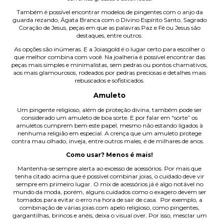
Também é possível encontrar modelos de pingentes com o anjo da
guarda rezando, Ágata Branca com o Divino Espírito Santo, Sagrado
Coração de Jesus, peças em que as palavras Paz e Fé ou Jesus são
destaques, entre outros.
As opções são inúmeras. E a Joiasgold é o lugar certo para escolher o
que melhor combina com você. Na joalheria é possível encontrar das
peças mais simples e minimalistas, sem pedras ou pontos chamativos,
aos mais glamourosos, rodeados por pedras preciosas e detalhes mais
rebuscados e sofisticados.
Amuleto
Um pingente religioso, além de proteção divina, também pode ser
considerado um amuleto de boa sorte. E por falar em “sorte” os
amuletos cumprem bem este papel, mesmo não estando ligados à
nenhuma religião em especial. A crença que um amuleto protege
contra mau olhado, inveja, entre outros males, é de milhares de anos.
Como usar? Menos é mais!
Mantenha-se sempre alerta ao excesso de acessórios. Por mais que
tenha citado acima que é possível combinar joias, o cuidado deve vir
sempre em primeiro lugar. O mix de acessórios já é algo notável no
mundo da moda, porém, alguns cuidados como o exagero devem ser
tomados para evitar o erro na hora de sair de casa. Por exemplo, a
combinação de várias joias com apelo religioso, como pingentes,
gargantilhas, brincos e anéis, deixa o visual over. Por isso, mesclar um