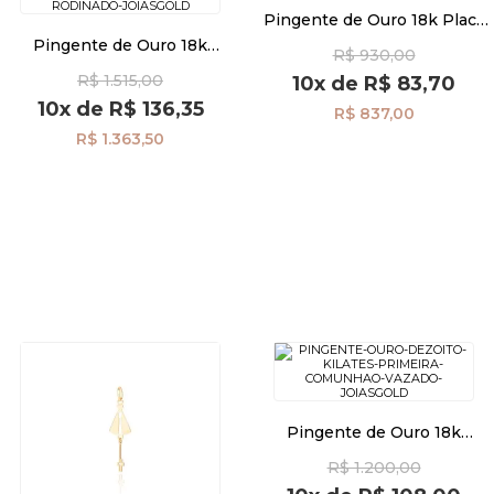
Pingente de Ouro 18k Placa
Fé e Cruz Vazada pi24480
Pingente de Ouro 18k
R$ 930,00
Crucifixo com Cristo
R$ 1.515,00
10x
de
R$ 83,70
Rodinado pi24486
10x
de
R$ 136,35
R$ 837,00
R$ 1.363,50
Pingente de Ouro 18k
Primeira Comunhão Vazado
R$ 1.200,00
pi23337