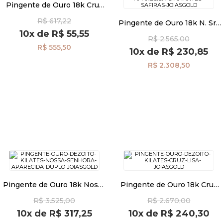
Pingente de Ouro 18k Cruz
Palito Lisa pi07223
R$ 617,22
Pingente de Ouro 18k N. Sra
Pulseiras
Aparecida com Diamantes e
10x
de
R$ 55,55
R$ 2.565,00
Safiras pi23679
R$ 555,50
10x
de
R$ 230,85
Piercing
R$ 2.308,50
Pedras Preciosas
Presente
OFERTAS
Pingente de Ouro 18k Nossa
Pingente de Ouro 18k Cruz
Senhora Aparecida Duplo
Lisa pi24505
R$ 3.525,00
R$ 2.670,00
pi22555
10x
de
R$ 317,25
10x
de
R$ 240,30