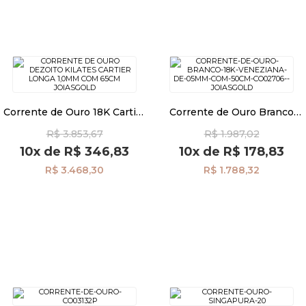
Corrente de Ouro 18K Cartier
Corrente de Ouro Branco
Longa 1,0mm com 65cm
18K Veneziana de 0,5mm
R$ 3.853,67
R$ 1.987,02
co01845
com 50cm co02706
10x
de
R$ 346,83
10x
de
R$ 178,83
R$ 3.468,30
R$ 1.788,32