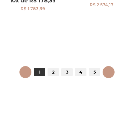
10x
de
R$ 178,33
R$ 2.574,17
R$ 1.783,39
ANTERIOR
1
2
3
4
5
PRÓXIMO