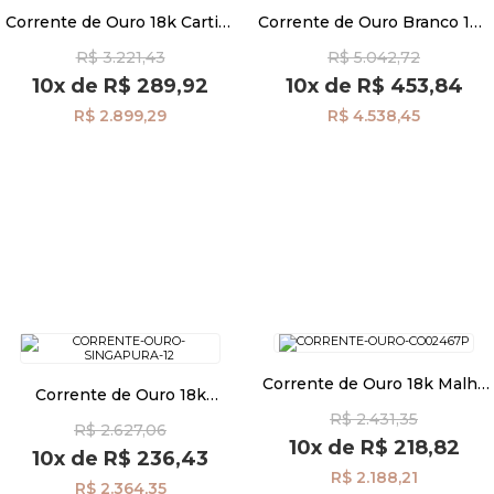
Corrente de Ouro 18k Cartier
Corrente de Ouro Branco 18k
Redonda 0,9mm com 45cm
Malha Portuguesa 1,0mm
R$ 3.221,43
R$ 5.042,72
co01507
60cm co03223
Pulseiras
10x
de
R$ 289,92
10x
de
R$ 453,84
R$ 2.899,29
R$ 4.538,45
Piercing
Pedras Preciosas
Presente
OFERTAS
Corrente de Ouro 18k Malha
Corrente de Ouro 18k
Corações com 40cm
Singapura de 1,2mm com
R$ 2.431,35
co02468
R$ 2.627,06
40cm co01672
10x
de
R$ 218,82
10x
de
R$ 236,43
R$ 2.188,21
R$ 2.364,35