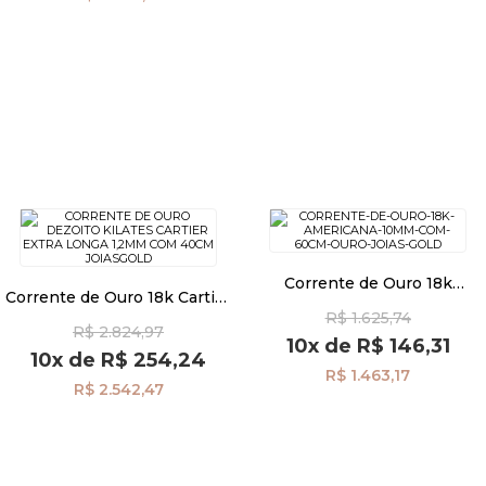
Corrente de Ouro 18k
Corrente de Ouro 18k Cartier
Americana 1,0mm com 60cm
Extra Longa 1,2mm com
R$ 1.625,74
co02546
R$ 2.824,97
40cm co01545
10x
de
R$ 146,31
10x
de
R$ 254,24
R$ 1.463,17
R$ 2.542,47