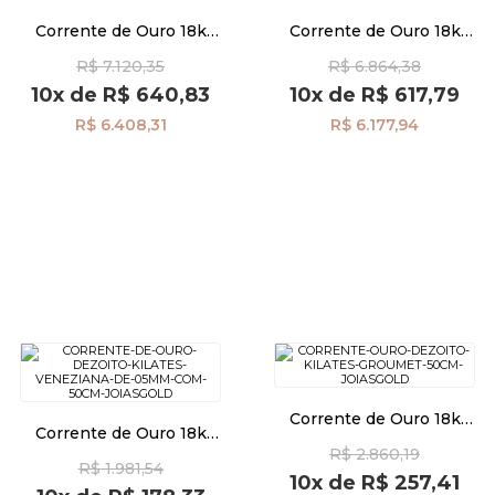
Corrente de Ouro 18k
Corrente de Ouro 18k
Palmeira 1,1mm 45cm
Singapura de 2,0mm com
R$ 7.120,35
R$ 6.864,38
co03131
45cm co01113
10x
de
R$ 640,83
10x
de
R$ 617,79
R$ 6.408,31
R$ 6.177,94
Corrente de Ouro 18k
Corrente de Ouro 18k
Groumet 0,8mm com 50cm
Veneziana de 0,5mm com
R$ 2.860,19
co01053
R$ 1.981,54
50cm co01327
10x
de
R$ 257,41