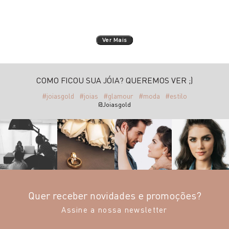
Ver Mais
COMO FICOU SUA JÓIA? QUEREMOS VER ;)
#joiasgold
#joias
#glamour
#moda
#estilo
@Joiasgold
Quer receber novidades e promoções?
Assine a nossa newsletter