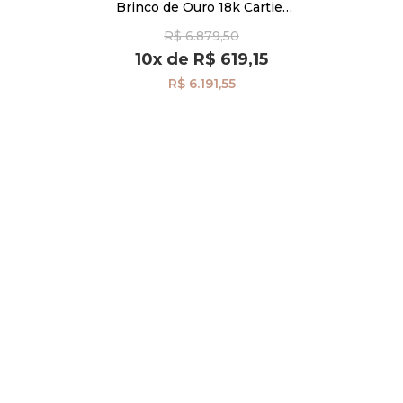
Brinco de Ouro 18k Cartier
com Safira br22313
R$ 6.879,50
Pulseiras
10x
de
R$ 619,15
R$ 6.191,55
Piercing
Pedras Preciosas
Presente
OFERTAS