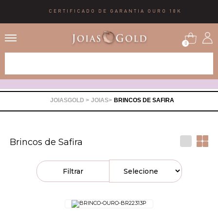
CERTIFICADO DE GARANTIA OURO 18K
0
Alianças
Anéis
JOIAS
BRINCOS DE SAFIRA
Brincos
Brincos de Safira
Correntes
Filtrar
Gargantilhas
Pingentes