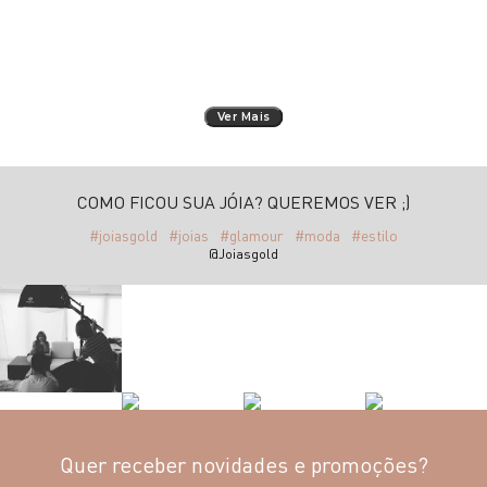
Ver Mais
COMO FICOU SUA JÓIA? QUEREMOS VER ;)
#joiasgold
#joias
#glamour
#moda
#estilo
@Joiasgold
Quer receber novidades e promoções?