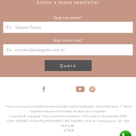
Assine a nossa newsletter
Qual seu nome?
Qual seu e-mail?
Quero
* Todos os preços e condições comerciais estão sujeitos a alteração, sem prévio aviso. | * Venda
sujeitas à análise e confirmação de dados do comprador.
Copyright © Joiasgold. Todos os direitos reservados. FKF comercio de presentes CNPJ
13.511.907/0001-67 RUA FELIPE SCHMIDT, 390, CENTRO, LOJA 50 , Florianópolis - SC, CEP
88010-001
VTEX