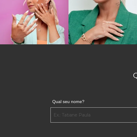
BRINCO DE ESMERALDA PARA FORMA
Além disso, o brinco de esmeralda também pode ser 
medicina, enfermagem, fisioterapia, veterinária, obs
como ressaltamos no início deste post.
Independente do modelo escolhido do Brinco de Esmer
parte da inspiração dos designers de joias de todo o
inesquecíveis.
Se você deseja surpreender uma mulher especial, as 
faz questão de trazer opções maravilhosas para q
Qual seu nome?