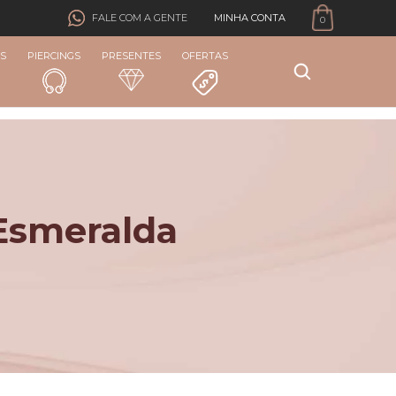
MINHA CONTA
FALE COM A GENTE
0
S
PIERCINGS
PRESENTES
OFERTAS
Esmeralda