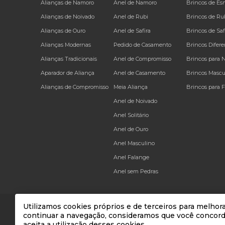
Alianças de Namoro
Anel de Namoro
Brincos de Es
Alianças de Noivado
Anel de Rubi
Brincos de Ru
Alianças de Ouro
Anel de Safira
Brincos de Saf
Alianças Modernas
Pedido de Casamento
Brincos Difere
Alianças Tradicionais
Anel de Compromisso
Brincos para 
Aparador de Aliança
Anel de Casamento
Brincos Mascu
Alianças de Compromisso
Meia Aliança
Brincos para 
Anel de Noivado
Anel Solitário
Anel de Ouro
Anel Masculino
Anel Falange
Anel sem Pedras
Utilizamos cookies próprios e de terceiros para melhora
continuar a navegação, consideramos que você concor
* Todos os preços e condições comerciais estão sujeitos a 
aceita a utilização desses cookies.
FKF comercio de prese