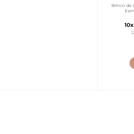
Brinco de 
Esme
10x
R
ant