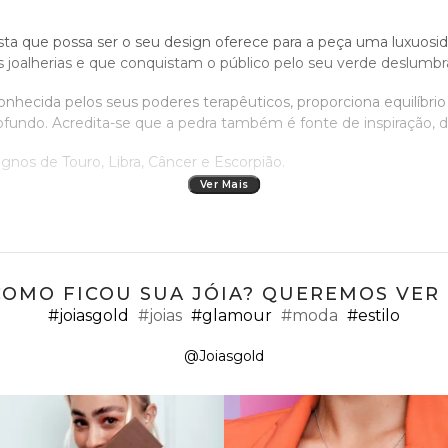
ista que possa ser o seu design oferece para a peça uma luxuo
joalherias e que conquistam o público pelo seu verde deslumbr
hecida pelos seus poderes terapêuticos, proporciona equilíbrio 
fundo. Acredita-se que a pedra também é fonte de inspiração, de
ignos de Touro, Libra, Câncer e Escorpião.
Ver Mais
ld, sua joalheria online, trouxe para o portfólio peças mais deli
isual sofisticado e que sempre estará em alta no mundo da mod
COMO FICOU SUA JÓIA? QUEREMOS VER ;
ceito de uma joia pequenina e discreta. É daquelas joias para s
#joiasgold
#joias
#glamour
#moda
#estilo
@Joiasgold
is chamativa, há modelos que atendem a este requisito com p
los pequenos em formato gota com diamantes cravejados ao ent
ém disso, podem ser compostos com pingentes com as mesmas ca