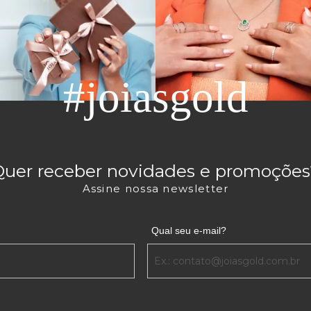
TURA
um excelente presente de formatura, já que a pedra representa
tetrícia, biomédica, entre outras. Uma gema preciosa com esta s
#joiasgold
alda, a joia feita com ouro 18k é daquelas que atravessam gera
 mundo, já que o acessório, certamente, será uma herança valiosa
joias com pedras preciosas são apostas certeiras e, é por isso q
Quer receber novidades e promoções
ue simples momentos se transformem em ocasiões memoráveis.
Assine nossa newsletter
Qual seu e-mail?