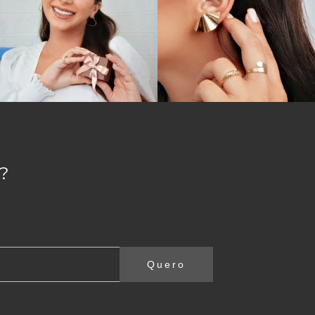
 diversos cursos relacionados à saúde, como
imbologia deixa claros seus poderes terapêuticos,
ções, por isso seu design atemporal e versátil faz
 para a família e com lembranças e histórias
ue você as encontra aqui na Joiasgold, que sempre
?
Quero