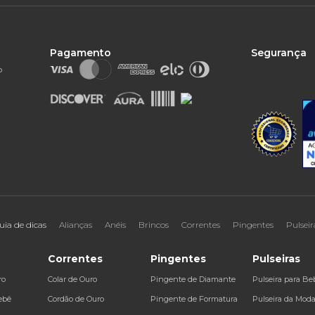
Pagamento
Segurança
o
uia de dicas
Alianças
Anéis
Brincos
Correntes
Pingentes
Pulseir
Correntes
Pingentes
Pulseiras
ro
Colar de Ouro
Pingente de Diamante
Pulseira para Be
ebê
Cordão de Ouro
Pingente de Formatura
Pulseira da Mod