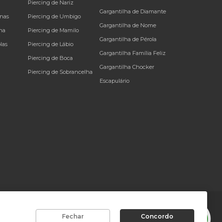
Piercing de Nariz
Gargantilha de Diamante
inas
Piercing de Umbigo
Gargantilha de Nome
na
Piercing de Mamilo
Gargantilha de Pérola
las
Piercing de Lábio
Gargantilha Família Feliz
Piercing de Boca
Gargantilha Chocker
Piercing de Sobrancelha
Escapulário
rador. Copyright © Joiasgold. Todos os direitos reservados.
Fechar
Concordo
olis
-
SC
, CEP
88010-001