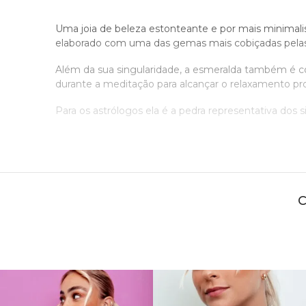
Uma joia de beleza estonteante e por mais minimal
elaborado com uma das gemas mais cobiçadas pelas 
Além da sua singularidade, a esmeralda também é con
durante a meditação para alcançar o relaxamento pro
Para os astrólogos ela é a pedra representativa dos s
MODELOS DE BRINCO DE ESMERALDA
Seguindo as tendências de joias atemporais, a Joiasgo
sem exageros, onde o menos é mais para criar um v
O
cartier representa muito bem o con
brinco de esmeralda
orelha. Acessório perfeito inclusive para crianças.
Para as mulheres que querem uma joia um pouco ma
são perfeitos e exalam todo o seu requinte. Mode
ouro branco dão um ar mais moderno ao visual. Al
chamativa para ocasiões especiais.