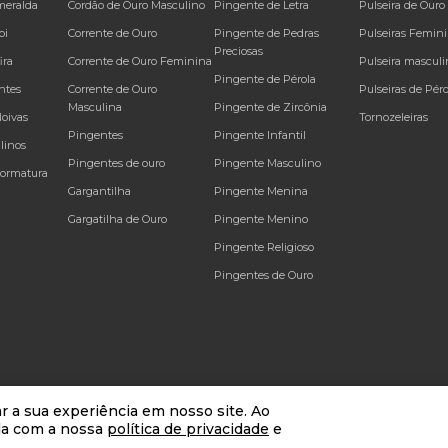
meralda
Cordão de Ouro Masculino
Pingente de Letra
Pulseira de Ouro
bi
Corrente de Ouro
Pingente de Pedras
Pulseiras Femin
Preciosas
ira
Corrente de Ouro Feminina
Pulseira masculi
Pingente de Pérola
ntes
Corrente de Ouro
Pulseiras de Péro
Masculina
Pingente de Zircônia
Noivas
Tornozeleiras
Pingentes
Pingente Infantil
linos
Pingentes de ouro
Pingente Masculino
Formatura
Gargantilha
Pingente Menina
Gargatilha de Ouro
Pingente Menino
Pingente Religioso
Pingentes de Ouro
r a sua experiência em nosso site. Ao
da com a nossa
política de privacidade
e
alteração, sem prévio aviso. | * Venda sujeitas à análise e confirmação de dados do comp
ntes CNPJ 13.511.907/0001-67
RUA FELIPE SCHMIDT, 390, CENTRO, LOJA 50
,
Florianóp