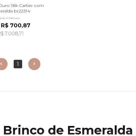
Ouro 18k Cartier com
ralda br22314
R$ 7.787,46
 R$ 700,87
$ 7.008,71
1
erior
próximo
Brinco de Esmeralda