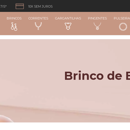
TIS*
10X SEM JUROS
BRINCOS
CORRENTES
GARGANTILHAS
PINGENTES
PULSEIRA
Brinco de 