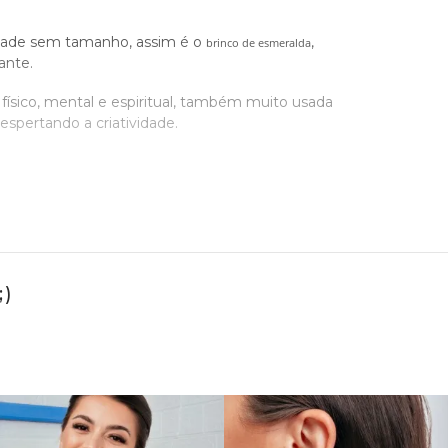
sidade sem tamanho, assim é o
,
brinco de esmeralda
ante.
físico, mental e espiritual, também muito usada
spertando a criatividade.
cadas e minimalistas, para uma produção clássica e
a.
)
er usada diariamente, ou até no segundo furo da
ropriedade. Brincos de esmeralda com diamantes
orno da esmeralda, ou com design retangular em
racterísticas formando uma coleção luxuosa e