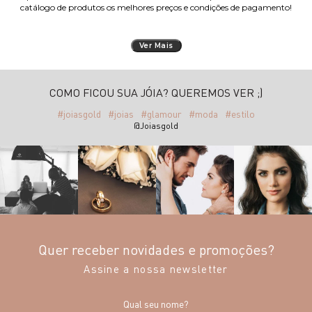
catálogo de produtos os melhores preços e condições de pagamento!
Ver Mais
COMO FICOU SUA JÓIA? QUEREMOS VER ;)
#joiasgold
#joias
#glamour
#moda
#estilo
@Joiasgold
Quer receber novidades e promoções?
Assine a nossa newsletter
Qual seu nome?