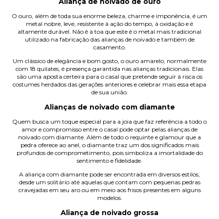
Aliança de noivado de ouro
O ouro, além de toda sua enorme beleza, charme e imponência, é um
metal nobre, leve, resistente à ação do tempo, à oxidação e é
altamente durável. Não é à toa que este é o metal mais tradicional
utilizado na fabricação das alianças de noivado e também de
casamento.
Um clássico de elegância e bom gosto, o ouro amarelo, normalmente
com 18 quilates, é presença garantida nas
alianças tradicionais
. Elas
são uma aposta certeira para o casal que pretende seguir à risca os
costumes herdados das gerações anteriores e celebrar mais essa etapa
de sua união.
Alianças de noivado com diamante
Quem busca um toque especial para a joia que faz referência a todo o
amor e compromisso entre o casal pode optar pelas alianças de
noivado com diamante. Além de todo o requinte e glamour que a
pedra oferece ao anel, o diamante traz um dos significados mais
profundos de comprometimento, pois simboliza a imortalidade do
sentimento e fidelidade.
A
aliança com diamante
pode ser encontrada em diversos estilos,
desde um solitário até aquelas que contam com pequenas pedras
cravejadas em seu aro ou em meio aos frisos presentes em alguns
modelos.
Aliança de noivado grossa