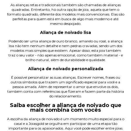
As alianças retas e tradicionais também são chamadas de alianças
quadradas. Entretanto, há outra opção de joia, aquela que tem o
formato quadrado, diferente dos modelos mais convencionais. Elas são
perfeitas para quem está em busca de algo mais moderno e até
mesmo despojado.
Aliança de noivado lisa
Podendo ser uma
aliança de ouro branco
, amarelo ou rosé, a aliança
lisa não tem nenhum detalhe e nem pedras cravadas, sendo um dos
modelos mais simples que existem. Apesar disso, esta joia também
traz o seu valor - não apenas emocional, como também material - e
brilho natural, além de durabilidade e qualidade.
Aliança de noivado personalizada
É possível personalizar as suas alianças. Escrever nomes, frases ou
outros símbolos que trazem um significado especial para você e a
pessoa amada. Além de representar o amor que envolve os dois,
também conta com referências que fizeram e fazem parte da história
do relacionamento.
Saiba escolher a aliança de noivado que
mais combina com vocês
A escolha da aliança de noivado é um momento muito especial para o
casal e a Joiasgold se orgulha em participar de uma etapa tão
importante para os apaixonados. Aqui você pode escolher entre joias