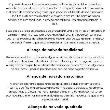
É possível encontrar as mais variadas formas e modelos quando o
assunto é o anel de compromisso. Uma das preferidas entre os casais é
a aliança de casamento grossa, que pode ser utilizada desde o noivado.
Bonitas e atraentes ao olhar, elas adornam muito bem as mãos
femininas e masculinas, além de conferirem um charme especial à
joia.
Essa peça agrada às pessoas que procuram um anel mais chamativo e
também quem preza por algo mais discreto. Ela pode conter frisos,
pedrarias e outros detalhes que enaltecem sua beleza de forma muito
delicada. Perfeito para surpreender ainda mais a pessoa amada.
Aliança de noivado tradicional
Para quem está em busca de algo certeiro e não quer errar na escolha,
a aliança de noivado tradicional é a melhor opção. Em geral, é uma
aliança de ouro
que tem o formato conhecido como “reto” e, algumas
vezes, possui pedras preciosas de acordo com o gosto da noiva.
Aliança de noivado anatômica
A grande diferença desse modelo de aliança é que ele tem a parte
interna, que fica em contato direto com o dedo, abaulada, levemente
arredondada. Desta maneira, proporciona muito mais conforto, se
acomodando melhor no anelar do que os demais modelos, já que alivia
a pressão do metal.
Aliança de noivado quadrada