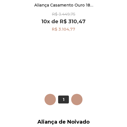
Aliança Casamento Ouro 18K
Air Comfort Anatômica
R$ 3.449,75
Feminina ta39a
10x
de
R$ 310,47
R$ 3.104,77
ANTERIOR
1
PRÓXIMO
Aliança de Noivado