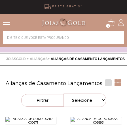
10X SEM JUROS
0
Alianças
Anéis
ALIANÇAS
ALIANÇAS DE CASAMENTO LANÇAMENTOS
Brincos
Alianças de Casamento Lançamentos
Correntes
Filtrar
Gargantilhas
Pingentes