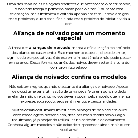
Uma das mais belas e singelas tradições que antecedem o matrimônio,
o noivado festeja o primeiro passo para o altar. É durante esta
celebração, mais intimista e voltada apenas aos familiares e amigos
mais próximos, que o casal fica ainda mais próximo de iniciar a vida a
dois.
Aliança de noivado para um momento
especial
A troca das
alianças de noivado
marca a oficialização e o anúncio
dos planos de casamento. Esse momento especial, cheio de amor,
significado e expectativas, é de extrema importância e não pode passar
em branco. Dessa forma, os anéis dos noivos devem estar à altura do
compromisso selado.
Aliança de noivado: confira os modelos
Não existem regras quando o assunto é a
aliança
de noivado. Apesar
de o costume ser a utilização de uma peça feita em ouro no dedo
anelar da mão direita, os noivos devem optar pelo modelo que melhor
expresse, sobretudo, seus sentimentos e personalidades.
Muitos casais costumam investir em alianças de noivado em ouro
com modelagem diferenciada, detalhes mais modernos ou algo
requintado, já planejando utilizá-las na cerimônia de casamento.
Conheça alguns modelos e não deixe de surpreender ainda mais quem
você ama!