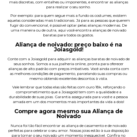
mais discretas, com entalhes ou imponentes, e encontrar as alianças
para realizar o seu sonho.
Por exemplo: para quem segue mais a fundo os costumes, existem
aquelas consideradas mais tradicionais. Já para as pessoas que querem
fugir do convencional, é possível optar pelas
alianças modernas
. De
uma maneira ou de outra, aqui você encontra alianças de noivado
baratas para todos os gostos.
Aliança de noivado: preço baixo é na
Joiasgold!
Conte com a Joiasgold para adquirir as
alianças baratas
de noivado de
seus sonhos. Somos a sua joalheria online, pronta para oferecer
alianças de alto padrão com preços imbatíveis. Você ainda conta com
as melhores condições de pagamento, parcelando suas compras ou
mesmo obtendo excelentes descontos à vista.
Vale lembrar que todas elas são feitas com ouro 18k, reforçando o
comprometimento que a Joiasgold tem com a qualidade e a
durabilidade de suas joias. Garantia assegurada para você e a pessoa
amada em um dos momentos mais importantes da vida a dois!
Compre agora mesmo sua Aliança de
Noivado
Nunca foi tão fácil encontrar as
aliança de casamento
e de noivado
perfeitas para celebrar o seu amor. Nossas joias estão à sua disposição
para tornar o seu noivado um momento inesquecível. Confira no