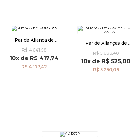
Par de Aliança de
Par de Alianças de
Casamento em Ouro 18k Air
Casamento em Ouro 18K
R$ 4.641,58
Fit Anatômica ta29a
R$ 5.833,40
3,5mm Semi Anatômica
10x
de
R$ 417,74
ta35sa
10x
de
R$ 525,00
R$ 4.177,42
R$ 5.250,06