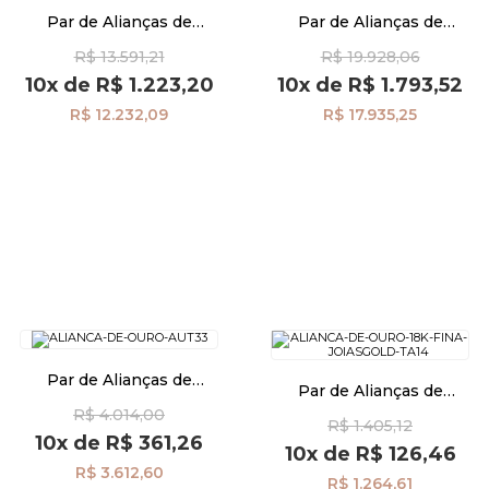
Par de Alianças de
Par de Alianças de
Casamento Ouro 18K
Casamento Ouro 18K
R$ 13.591,21
R$ 19.928,06
Anatômica Frisos al40030D1
Anatômica Friso al40026d10
Pulseiras
10x
de
R$ 1.223,20
10x
de
R$ 1.793,52
R$ 12.232,09
R$ 17.935,25
Piercing
Pedras Preciosas
Presente
OFERTAS
Par de Alianças de
Par de Alianças de
Casamento Ouro 18K
Casamento em Ouro 18k
R$ 4.014,00
Tradicional 3,0mm al40027
R$ 1.405,12
1,1mm ta11
10x
de
R$ 361,26
10x
de
R$ 126,46
R$ 3.612,60
R$ 1.264,61