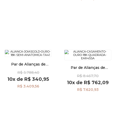
Par de Alianças de
Par de Alianças de
Casamento em Ouro 18k
Casamento de Ouro 18K
R$ 3.788,40
com 4,0mm ta40
R$ 8.467,70
4,5mm Chanfrada ear45sa
10x
de
R$ 340,95
10x
de
R$ 762,09
R$ 3.409,56
R$ 7.620,93