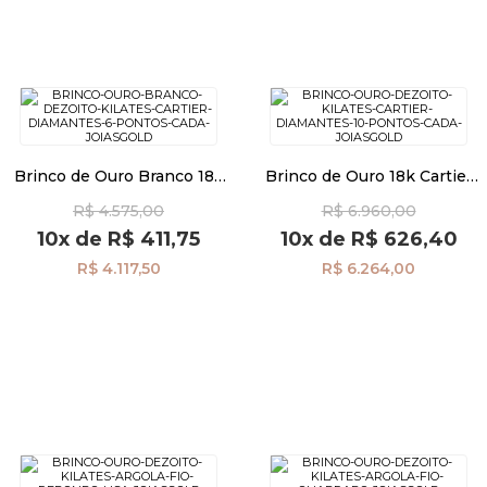
Brinco de Ouro Branco 18k
Brinco de Ouro 18k Cartier
Cartier com Diamantes de 6
Diamantes de 10 Pontos
R$ 4.575,00
R$ 6.960,00
Pontos cada br27866
Cada br27117
10x
de
R$ 411,75
10x
de
R$ 626,40
R$ 4.117,50
R$ 6.264,00