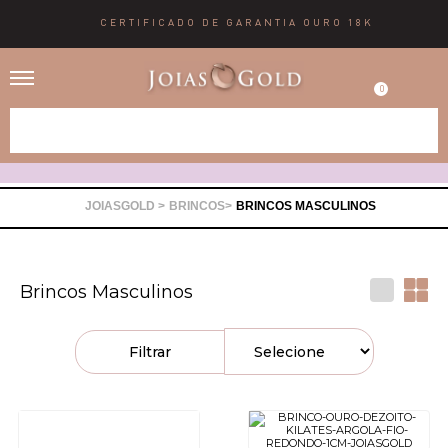
CERTIFICADO DE GARANTIA OURO 18K
0
Alianças
Anéis
BRINCOS
BRINCOS MASCULINOS
Brincos
Brincos Masculinos
Correntes
Filtrar
Gargantilhas
Pingentes