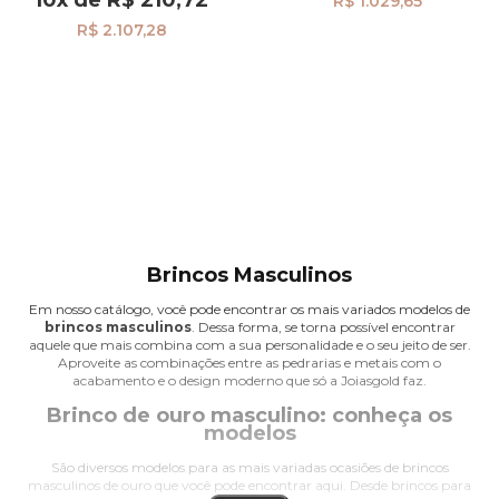
R$ 1.029,65
R$ 2.107,28
Brincos Masculinos
Em nosso catálogo, você pode encontrar os mais variados modelos de
brincos masculinos
. Dessa forma, se torna possível encontrar
aquele que mais combina com a sua personalidade e o seu jeito de ser.
Aproveite as combinações entre as pedrarias e metais com o
acabamento e o design moderno que só a Joiasgold faz.
Brinco de ouro masculino: conheça os
modelos
São diversos modelos para as mais variadas ocasiões de brincos
masculinos de ouro que você pode encontrar aqui. Desde brincos para