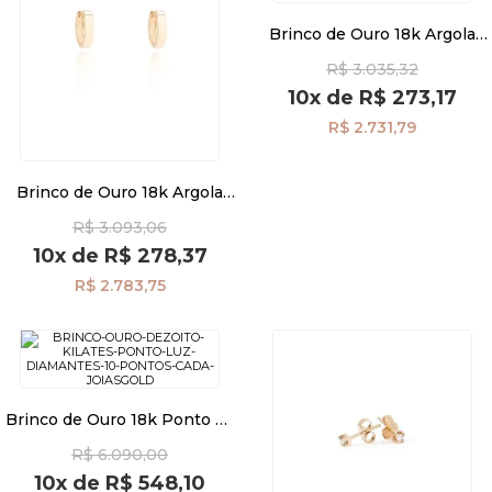
Brinco de Ouro 18k Argola
Pequena de Click br27952
Pulseiras
R$ 3.035,32
10x
de
R$ 273,17
R$ 2.731,79
Piercing
Brinco de Ouro 18k Argola
Pedras Preciosas
Fio Quadrado 1cm br27965
R$ 3.093,06
10x
de
R$ 278,37
Presente
R$ 2.783,75
OFERTAS
Brinco de Ouro 18k Ponto de
Luz Diamantes de 10 Pontos
R$ 6.090,00
Cada br27910
10x
de
R$ 548,10