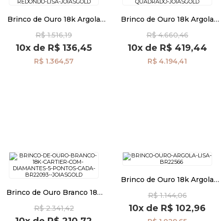
Brinco de Ouro 18k Argola
Brinco de Ouro 18k Argola
Fio Redondo Lisa br27724
Fio Quadrado br27428
R$ 1.516,19
R$ 4.660,46
10x
de
R$ 136,45
10x
de
R$ 419,44
R$ 1.364,57
R$ 4.194,41
Brinco de Ouro 18k Argola
Oval Fio Quadrado br22566
Brinco de Ouro Branco 18k
R$ 1.144,06
Cartier com Diamantes 5
10x
de
R$ 102,96
R$ 2.341,42
Pontos cada br22093
10x
de
R$ 210,72