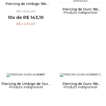
Piercing de Umbigo 18k
Estrela ac06987
Piercing de Ouro 18k
R$ 1.590,00
Produto indisponível
Umbigo Bola ac07596
10x
de
R$ 143,10
R$ 1.431,00
Piercing de Umbigo de Ouro
Piercing de Ouro 18k
Produto indisponível
Produto indisponível
18k Bola Lisa ac06986
Umbigo Estrela com Zircônia
ac06990