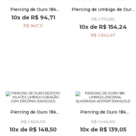
Piercing de Ouro 18k
Piercing de Umbigo de Ouro
Umbigo Bola e Estrela com
18k Coração Vazado ac07502
10x
de
R$ 94,71
Pulseiras
R$ 1.713,86
Zircônia ac07597
R$ 947,11
10x
de
R$ 154,24
R$ 1.542,47
Piercing
Pedras Preciosas
Presente
OFERTAS
Piercing de Ouro 18k
Piercing de Ouro 18k
Umbigo Coração com
Umbigo Zircônia Quadrada
R$ 1.650,00
R$ 1.545,00
Zircônia ac07506
ac07497
10x
de
R$ 148,50
10x
de
R$ 139,05