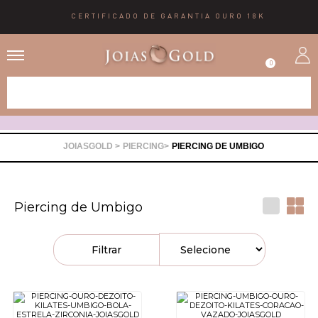
CERTIFICADO DE GARANTIA OURO 18K
0
Alianças
Anéis
PIERCING
PIERCING DE UMBIGO
Brincos
Piercing de Umbigo
Correntes
Filtrar
Gargantilhas
Pingentes