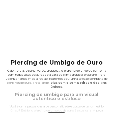
Piercing de Umbigo de Ouro
Calor, praia, piscina, verão, cropped… o piercing de umbigo combina
com todas essas palavras e é a cara do clima tropical brasileiro. Para
valorizar ainda mais a região, reunimos aqui uma seleção completa de
piercings de ouro
. Trata-se de
joias com e sem pedras e designs
únicos
.
Piercing de umbigo para um visual
autêntico e estiloso
Você é uma pessoa cheia de personalidade e gosta de ter um estilo
único? Então, o piercing de umbigo de ouro é a sua cara! A peça