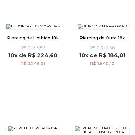
Piercing de Umbigo 18k
Piercing de Ouro 18k
Ponto de Luz Zircônia
Umbigo Coração com
R$ 2.495,57
R$ 2.044,56
ac06991
Zircônia ac06989
10x
de
R$ 224,60
10x
de
R$ 184,01
R$ 2.246,01
R$ 1.840,10