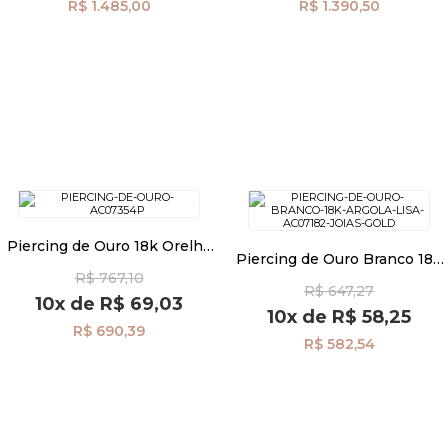
R$ 1.485,00
R$ 1.390,50
Piercing de Ouro 18k Orelha
Piercing de Ouro Branco 18k
Bola e Zircônia ac07354
Ferradura bola 3mm ac07182
R$ 767,10
R$ 647,27
10x
de
R$ 69,03
10x
de
R$ 58,25
R$ 690,39
R$ 582,54