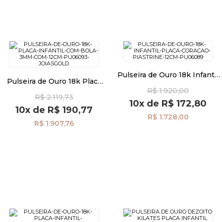
Pulseira de Ouro 18k Infantil
Pulseira de Ouro 18k Placa
Placa Coração Piastrine
Infantil com Bola 3mm com
R$ 1.920,00
12cm pu06089
R$ 2.119,73
12cm pu06093
10x
de
R$ 172,80
10x
de
R$ 190,77
R$ 1.728,00
R$ 1.907,76