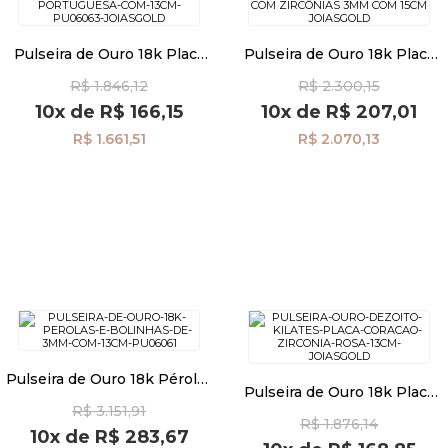
Pulseira de Ouro 18k Placa
Pulseira de Ouro 18k Placa
Infantil Portuguesa com
Infantil com Zircônias 3mm
R$ 1.846,12
R$ 2.300,15
13cm pu06063
com 15cm pu01160
10x
de
R$ 166,15
10x
de
R$ 207,01
R$ 1.661,51
R$ 2.070,13
Pulseira de Ouro 18k Pérolas
Pulseira de Ouro 18k Placa
e Bolinhas de 3mm com
com Coração de Zircônia
R$ 3.151,91
13cm pu06061
R$ 1.876,14
Rosa 13cm pu06066
10x
de
R$ 283,67