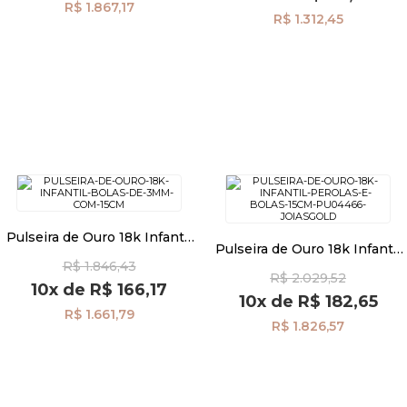
R$ 1.867,17
R$ 1.312,45
Pulseira de Ouro 18k Infantil
Pulseira de Ouro 18k Infantil
Bolas de 3mm com 15cm
Pérolas e Bolas 15cm
R$ 1.846,43
pu06090
R$ 2.029,52
Pu04466
10x
de
R$ 166,17
10x
de
R$ 182,65
R$ 1.661,79
R$ 1.826,57