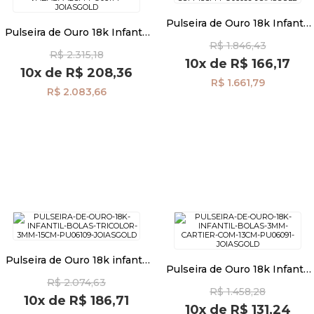
Pulseira de Ouro 18k Infantil
Pulseira de Ouro 18k Infantil
Placa Estrela com 13cm
Pulseiras
Placa Figa 13cm pu06115
R$ 1.846,43
pu06099
R$ 2.315,18
10x
de
R$ 166,17
10x
de
R$ 208,36
R$ 1.661,79
Piercing
R$ 2.083,66
Pedras Preciosas
Presente
OFERTAS
Pulseira de Ouro 18k infantil
Pulseira de Ouro 18k Infantil
Bolas Tricolor 3mm 15cm
Bolas 3mm cartier com 13cm
R$ 2.074,63
pu06109
R$ 1.458,28
pu06091
10x
de
R$ 186,71
10x
de
R$ 131,24