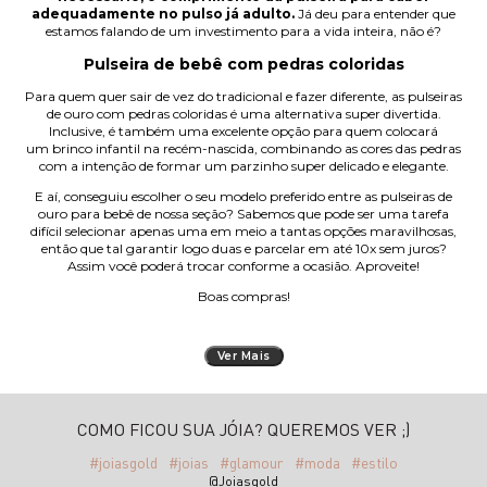
adequadamente no pulso já adulto.
Já deu para entender que
estamos falando de um investimento para a vida inteira, não é?
Pulseira de bebê com pedras coloridas
Para quem quer sair de vez do tradicional e fazer diferente, as pulseiras
de ouro com pedras coloridas é uma alternativa super divertida.
Inclusive, é também uma excelente opção para quem colocará
um
brinco infantil
na recém-nascida, combinando as cores das pedras
com a intenção de formar um parzinho super delicado e elegante.
E aí, conseguiu escolher o seu modelo preferido entre as pulseiras de
ouro para bebê de nossa seção? Sabemos que pode ser uma tarefa
difícil selecionar apenas uma em meio a tantas opções maravilhosas,
então que tal garantir logo duas e parcelar em até 10x sem juros?
Assim você poderá trocar conforme a ocasião. Aproveite!
Boas compras!
Ver Mais
COMO FICOU SUA JÓIA? QUEREMOS VER ;)
#joiasgold
#joias
#glamour
#moda
#estilo
@Joiasgold