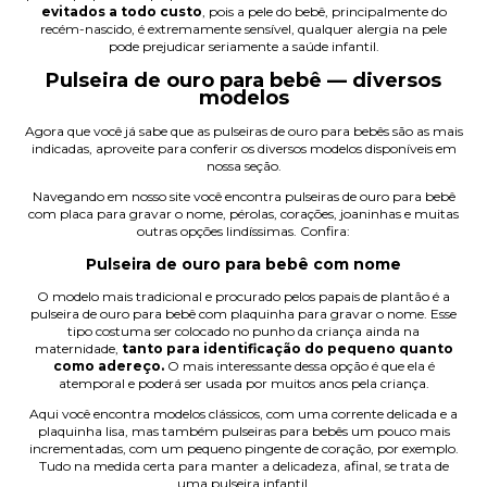
evitados a todo custo
, pois a pele do bebê, principalmente do
recém-nascido, é extremamente sensível, qualquer alergia na pele
pode prejudicar seriamente a saúde infantil.
Pulseira de ouro para bebê — diversos
modelos
Agora que você já sabe que as pulseiras de ouro para bebês são as mais
indicadas, aproveite para conferir os diversos modelos disponíveis em
nossa seção.
Navegando em nosso site você encontra pulseiras de ouro para bebê
com placa para gravar o nome, pérolas, corações, joaninhas e muitas
outras opções lindíssimas. Confira:
Pulseira de ouro para bebê com nome
O modelo mais tradicional e procurado pelos papais de plantão é a
pulseira de ouro para bebê com plaquinha para gravar o nome. Esse
tipo costuma ser colocado no punho da criança ainda na
maternidade,
tanto para identificação do pequeno quanto
como adereço.
O mais interessante dessa opção é que ela é
atemporal e poderá ser usada por muitos anos pela criança.
Aqui você encontra modelos clássicos, com uma corrente delicada e a
plaquinha lisa, mas também pulseiras para bebês um pouco mais
incrementadas, com um pequeno pingente de coração, por exemplo.
Tudo na medida certa para manter a delicadeza, afinal, se trata de
uma
pulseira infantil
.