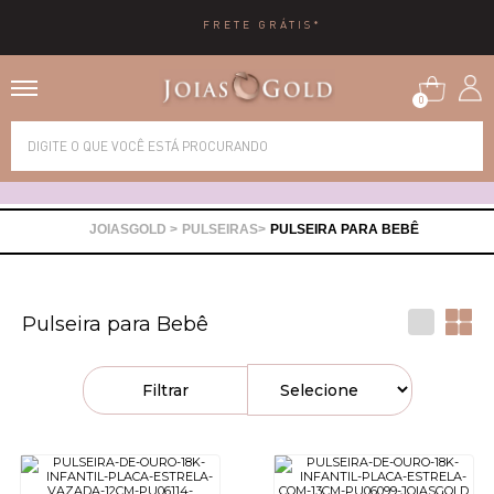
10X SEM JUROS
0
Alianças
Anéis
PULSEIRAS
PULSEIRA PARA BEBÊ
Brincos
Pulseira para Bebê
Correntes
Filtrar
Gargantilhas
Pingentes