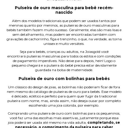
Pulseira de ouro masculina para bebê recém-
nascido
Além dos modelos tradicionais que podem ser usados tantos por
meninas quanto por meninos, as pulseiras de ouro masculinas para
bebês também fazem muito sucesso. Geralmente, elas são mais lisas e
sem detalhamento, mas podem ser encontradas também com
gravações de cachorrinho, figa e trenzinho, o que, na verdade, as torna
unissex e muito versáteis.
Seja para bebês, crianças ou adultos, na Joiasgold você
encontrará
pulseiras masculinas
para todos os estilos e com condições
de pagamento imperdíveis. Não deixe para depois, hein! Logo o
pequeno chegará e a pulseira do bebê precisa estar devidamente
guardada na bolsa de maternidade.
Pulseira de ouro com bolinhas para bebês
Um clássico do design de joias, as bolinhas não poderiam ficar de fora
nem mesmo do catálogo de pulseiras de ouro para bebês. Esse modelo
é delicado, eclético e perfeito para quem quer fugir da tradicional
pulseira com nome, mas, ainda assim, não deseja ousar por completo
escolhendo uma joia colorida, por exemplo.
Comprando uma pulseira de ouro com bolinhas para os pequeninos,
você faz uma das escolhas mais assertivas, justamente porque essa
joia poderá ser usada até mesmo na vida adulta,
completando, se
necessário, o comprimento da pulseira para caber