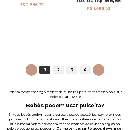
10x
de
R$ 168,85
R$ 2.836,72
R$ 1.688,53
ANTERIOR
1
2
3
4
PRÓXIMO
Confira nosso catálogo repleto de pulseiras para bebês e escolha a sua
preferida, aproveite!
Bebês podem usar pulseira?
Sim, os bebês podem usar diversos tipos de acessórios, como brincos,
por exemplo. É importante escolher uma pulseira de ouro, uma vez
que o metal nobre apresenta menos chances de causar alergias na
pele do pequeno ou pequena.
Os materiais sintéticos devem ser