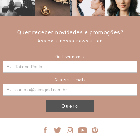
Quer receber novidades e promoções?
Assine a nossa newsletter
Qual seu nome?
Qual seu e-mail?
Quero