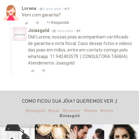
Lorena
•
•
5 anos atrás
0
Vem com garantia?
Responder
Joiasgold
•
•
5 anos atrás
0
Olá! Lorena, nossas joias acompanham certificado
de garantia e nota fiscal. Caso deseje fotos e vídeos
das joias em mãos, entre em contato comigo pelo
whatsapp 11 942403579. ( CONSULTORA TAIARA)
Atendimento Joiasgold
COMO FICOU SUA JÓIA? QUEREMOS VER ;)
#joiasgold
#joias
#glamour
#moda
#estilo
@Joiasgold