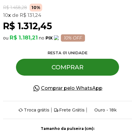
R$ 1.458,28
10%
10
x
R$ 131,24
Pulseiras
R$ 1.312,45
Piercing
R$ 1.181,21
PIX
10% OFF
RESTA
01
UNIDADE
Pedras Preciosas
COMPRAR
Presente
Comprar pelo WhatsApp
OFERTAS
Troca grátis
Frete Grátis
Ouro - 18k