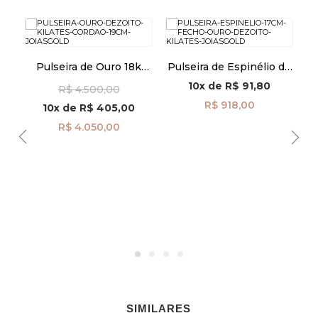
k
Pulseira de Ouro 18k
Pulseira de Espinélio de
om
Cordão 2,7mm com 19cm
17cm com Fecho de Ouro
10x
de
R$ 91,80
R$ 4.500,00
pu08446
18k pu08637
R$ 918,00
10x
de
R$ 405,00
R$ 4.050,00
SIMILARES