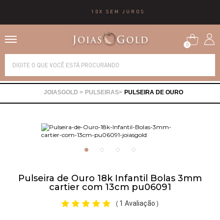
10X SEM JUROS
0
Alianças
PULSEIRAS
PULSEIRA DE OURO
Anéis
Brincos
Correntes
Pulseira de Ouro 18k Infantil Bolas 3mm
cartier com 13cm pu06091
Gargantilhas
1 Avaliação
(
)
Pingentes