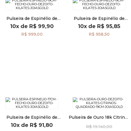
Pulseira de Espinélio de
Pulseira de Espinélio de
19cm com Fecho de Ouro
18cm com Fecho de Ouro
10x
de
R$ 99,90
10x
de
R$ 95,85
18k pu08639
18k pu08638
R$ 999,00
R$ 958,50
Pulseira de Espinélio de
Pulseira de Ouro 18k Citrinos
17cm com Fecho de Ouro 18k
Quadrados com 19cm
10x
de
R$ 91,80
R$ 19.140,00
pu08637
pu07853