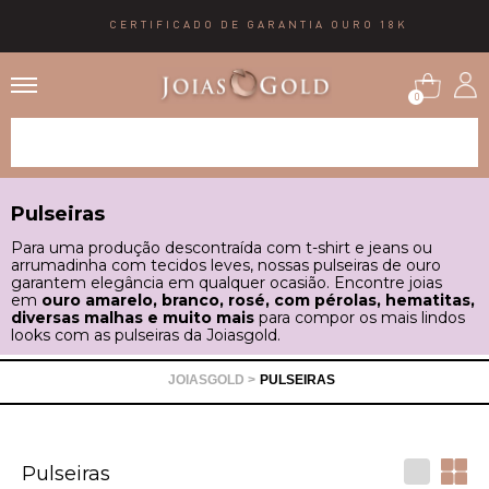
CERTIFICADO DE GARANTIA OURO 18K
0
Alianças
Pulseiras
Anéis
Para uma produção descontraída com t-shirt e jeans ou
arrumadinha com tecidos leves, nossas pulseiras de ouro
garantem elegância em qualquer ocasião. Encontre joias
Brincos
em
ouro amarelo, branco, rosé, com pérolas, hematitas,
diversas malhas e muito mais
para compor os mais lindos
looks com as pulseiras da Joiasgold.
Correntes
PULSEIRAS
Gargantilhas
Pulseiras
Pingentes