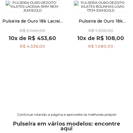
Pulseira de Ouro 18k Lacraia
Pulseira de Ouro 18k
de 5mm com 19cm pu08575
Bolinhas Lisas de 17cm
R$ 5.040,00
R$ 1.200,00
pu08558
10x
de
R$ 453,60
10x
de
R$ 108,00
R$ 4.536,00
R$ 1.080,00
Continue rolando a página e aproveite os melhores preços!
Pulseira em vários modelos: encontre
aqui