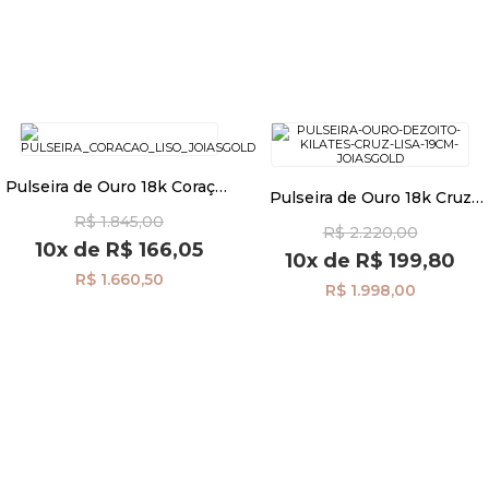
Pulseira de Ouro 18k Coração
Pulseira de Ouro 18k Cruz
Liso Vazado de 19cm
Lisa de 19cm pu08576
R$ 1.845,00
pu08577
R$ 2.220,00
10x
de
R$ 166,05
10x
de
R$ 199,80
R$ 1.660,50
R$ 1.998,00