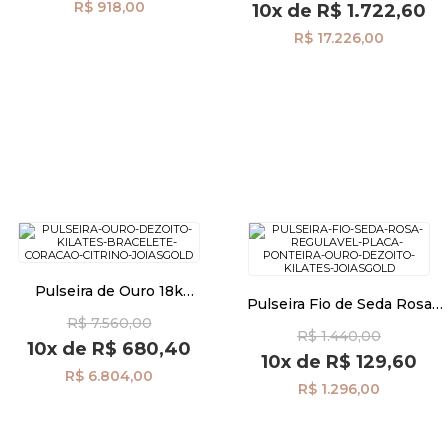
R$ 918,00
10x
de
R$ 1.722,60
R$ 17.226,00
Pulseira de Ouro 18k
Pulseira Fio de Seda Rosa
Bracelete Aberto com
Regulável Placa e Ponteira
R$ 7.560,00
Coração Citrino pu06555
R$ 1.440,00
de Ouro 18k pu08606
10x
de
R$ 680,40
10x
de
R$ 129,60
R$ 6.804,00
R$ 1.296,00