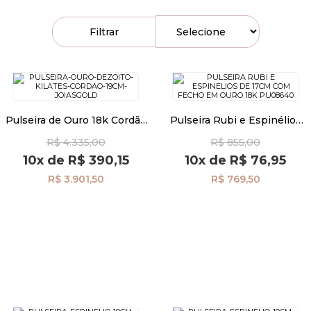
Filtrar
Pulseiras
Piercing
Pulseira de Ouro 18k Cordão
Pulseira Rubi e Espinélios
Pedras Preciosas
de 2,7mm com 18cm
de 17cm com Fecho em Ouro
R$ 4.335,00
R$ 855,00
pu08660
18k pu08640
10x
de
R$ 390,15
10x
de
R$ 76,95
Presente
R$ 3.901,50
R$ 769,50
OFERTAS