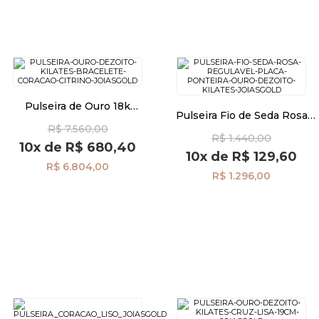
Pulseira de Ouro 18k
Pulseira Fio de Seda Rosa
Bracelete Aberto com
Regulável Placa e Ponteira
R$ 7.560,00
Coração Citrino pu06555
R$ 1.440,00
de Ouro 18k pu08606
10x
de
R$ 680,40
10x
de
R$ 129,60
R$ 6.804,00
R$ 1.296,00