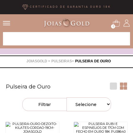
CERTIFICADO DE GARANTIA OURO 18K
0
Alianças
Anéis
PULSEIRAS
PULSEIRA DE OURO
Brincos
Pulseira de Ouro
Correntes
Filtrar
Gargantilhas
Pingentes