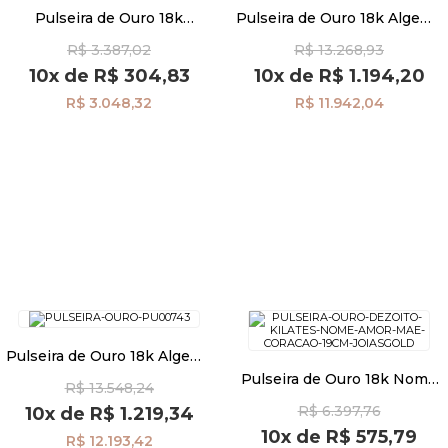
Pulseira de Ouro 18k
Pulseira de Ouro 18k Algema
Desenho Diamante com
Flor com 8 Diamantes
R$ 3.387,02
R$ 13.268,93
Diamantes com 19cm
pu03298
pu04043
10x
de
R$ 304,83
10x
de
R$ 1.194,20
R$ 3.048,32
R$ 11.942,04
Pulseira de Ouro 18k Algema
Coração com Diamantes
Pulseira de Ouro 18k Nome
R$ 13.548,24
pu00743
Amor de Mãe com Coração
R$ 6.397,76
10x
de
R$ 1.219,34
com 19cm pu03108
10x
de
R$ 575,79
R$ 12.193,42