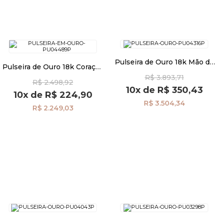
Pulseira de Ouro 18k Mão de
Pulseira de Ouro 18k Coração
Hamsa com Diamante de
Vazado com Diamantes 18cm
R$ 3.893,71
18cm pu04316
R$ 2.498,92
pu04489
10x
de
R$ 350,43
10x
de
R$ 224,90
R$ 3.504,34
R$ 2.249,03