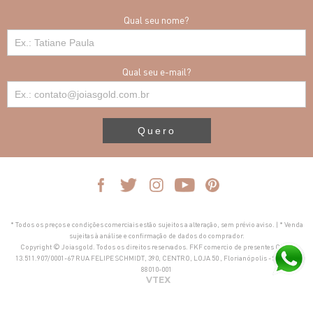
Qual seu nome?
Qual seu e-mail?
Quero
* Todos os preços e condições comerciais estão sujeitos a alteração, sem prévio aviso. | * Venda
sujeitas à análise e confirmação de dados do comprador.
Copyright © Joiasgold. Todos os direitos reservados. FKF comercio de presentes CNPJ
13.511.907/0001-67 RUA FELIPE SCHMIDT, 390, CENTRO, LOJA 50 , Florianópolis - SC, CEP
88010-001
VTEX