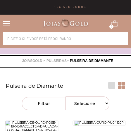
10X SEM JUROS
0
Alianças
Anéis
PULSEIRAS
PULSEIRA DE DIAMANTE
Brincos
Pulseira de Diamante
Correntes
Filtrar
Gargantilhas
Pingentes