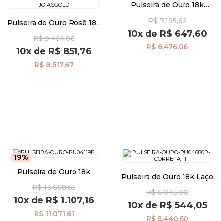
Pulseira de Ouro 18k
Meninos Coração Amor
R$ 7.195,62
Eterno com Diamantes
Pulseira de Ouro Rosê 18k
Pulseiras
pu04120
Bracelete Abaulada com 14
10x
de
R$ 647,60
R$ 9.464,08
Diamantes pu05704
R$ 6.476,06
10x
de
R$ 851,76
Piercing
R$ 8.517,67
Pedras Preciosas
Presente
OFERTAS
19%
Pulseira de Ouro 18k
Pulseira de Ouro 18k Laço
Losango com Diamantes de
com Pérola e Diamantes de
R$ 13.668,65
18cm pu04119
R$ 6.045,00
16cm pu04680
10x
de
R$ 1.107,16
10x
de
R$ 544,05
R$ 11.071,61
R$ 5.440,50