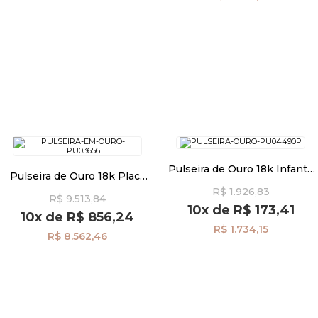
Pulseira de Ouro 18k Infantil
Pulseira de Ouro 18k Placa
Coração Vazado com
Coração com Menino e
R$ 1.926,83
Diamante 14cm pu04490
R$ 9.513,84
Diamante 20cm pu03656
10x
de
R$ 173,41
10x
de
R$ 856,24
R$ 1.734,15
R$ 8.562,46