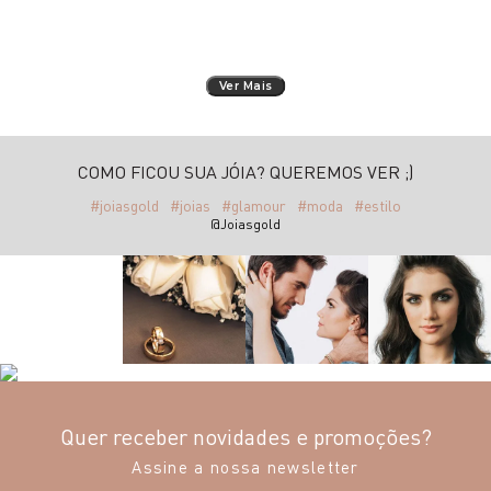
Ver Mais
COMO FICOU SUA JÓIA? QUEREMOS VER ;)
#joiasgold
#joias
#glamour
#moda
#estilo
@Joiasgold
Quer receber novidades e promoções?
Assine a nossa newsletter