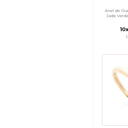
Anel de Ouro
Jade Verd
10
R