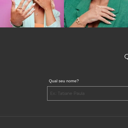
dia a dia. Ao tomá-los como base, a chance de acert
Anel de formatura Ensino Médio masculino
Já os modelos masculinos tendem a ser mais largo
arestas marcadas que rompem com a feminilidade vi
Um anel de formatura Ensino Médio masculino é o pr
meio de um acessório que irá durar por muitos e mu
ANEL DE FORMATURA ENSINO MÉDIO:
Repleta de modelos, a JoiasGold é a joalheria onlin
Qual seu nome?
você adquire o modelo que deseja sem precisar sair
Portanto, para comprar o modelo de anel de format
JoiasGold.