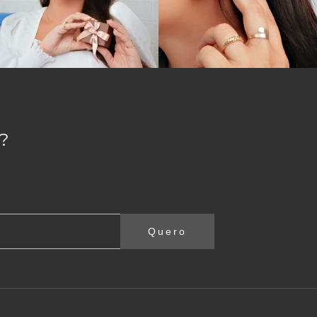
ser a melhor possível.
ral apelam para um visual menos arredondado, com
de para a impressão que causam.
 formando, trazendo elegância e riqueza a ele por
?
 como
alianças de ouro
e
brincos de ouro
. No site,
arcelamento para levar todas as peças que deseja.
Quero
ilo da pessoa que será presenteada, conte com a