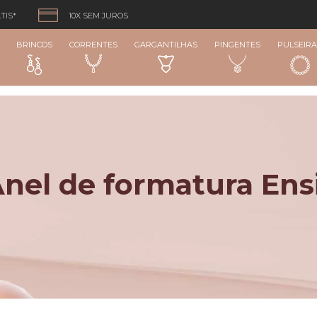
TIS*
10X SEM JUROS
BRINCOS
CORRENTES
GARGANTILHAS
PINGENTES
PULSEIRA
nel de formatura Ens