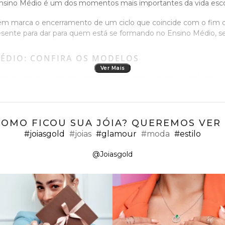
 Ensino Médio é um dos momentos mais importantes da vida esc
ém marca o encerramento de um ciclo que coincide com o fim da
presente para dar para quem está se formando no Ensino Médio,
ÉDIO: CONFIRA OS MODELOS
Ver Mais
radar os mais variados gostos. Essa variedade deixa ainda mais 
a Ensino Médio e encante-se com todas as opções disponíveis 
COMO FICOU SUA JÓIA? QUEREMOS VER ;
#joiasgold
#joias
#glamour
#moda
#estilo
@Joiasgold
eral, são produzidos em ouro e costumam trazer uma pedra na c
incados, que trazem em si delicadeza, feminilidade e exuberância
 beleza.
ões é a melhor, de acordo com o gosto da formanda que será pre