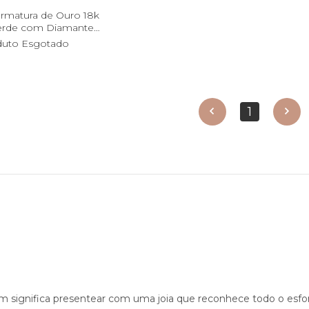
ormatura de Ouro 18k
Verde com Diamantes
an33799
duto Esgotado
1
anterior
próximo
significa presentear com uma joia que reconhece todo o esfo