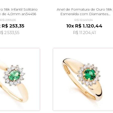
 18k Infantil Solitário
Anel de Formatura de Ouro 18k
e de 4,0mm an34456
Esmeralda com Diamantes
an33808
R$ 2.815,06
R$ 12.449,34
x R$ 253,35
10x R$ 1.120,44
$ 2.533,55
R$ 11.204,41