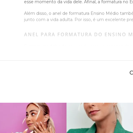
esse momento da vida dele. Afinal, a formatura no
Além disso, o anel de formatura Ensino Médio tamb
junto com a vida adulta. Por isso, é um excelente 
ANEL PARA FORMATURA DO ENSINO M
Existem modelos de
anel de formatura
capazes de ag
quem você gosta e acertar em sua escolha.
Conheça mais sobre os modelos de anel de formatur
escolhido.
Anel de formatura Ensino Médio feminino
Os anéis de formatura Ensino Médio femininos, em g
variados e existem opções repletas de detalhes intr
com um visual mais simples, mas que não pecam na
Geralmente, a melhor forma de decidir qual das opç