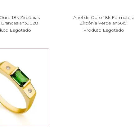
Ouro 18k Zircônias
Anel de Ouro 18k Formatura
 Brancas an39028
Zircônia Verde an36151
duto Esgotado
Produto Esgotado