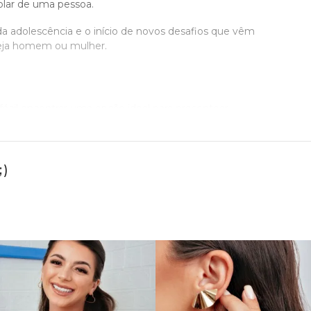
olar de uma pessoa.
 adolescência e o início de novos desafios que vêm
 seja homem ou mulher.
fácil encontrar uma opção ideal para presentear
para você surpreender e emocionar com o presente
)
or verde, como a turmalina verde. Os designs são
. Já para as mulheres mais básicas existem opções
senteada, é reparar nos acessórios que ela usa no