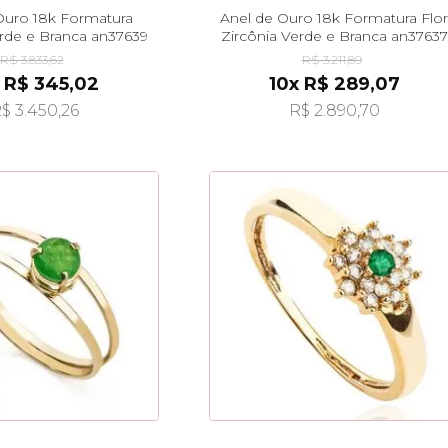
Ouro 18k Formatura
Anel de Ouro 18k Formatura Flor
erde e Branca an37639
Zircônia Verde e Branca an37637
R$ 3.833,62
R$ 3.211,89
 R$ 345,02
10x R$ 289,07
$ 3.450,26
R$ 2.890,70