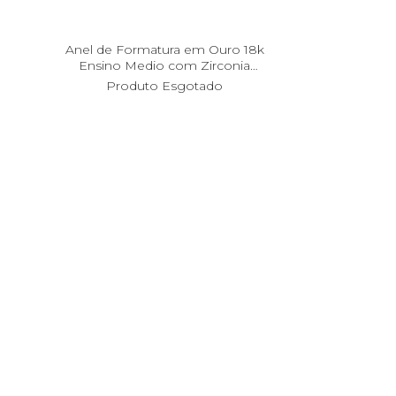
Anel de Formatura em Ouro 18k
Ensino Medio com Zirconia
an35897
Produto Esgotado