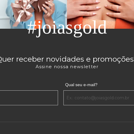
ar em sua escolha aumenta bastante, e a escolha realizada pode 
#joiasgold
s, marcando presença nas mãos masculinas. Seus designs em ge
sual do acessório e o renovam, trazendo atitude e masculinida
esente certo para reconhecer o valor desse momento na fase do
Quer receber novidades e promoções
itos anos, resgatando a lembrança dessa importante ocasião.
Assine nossa newsletter
 O MODELO CERTO ESTÁ NA JOIASGOLD
e certa para você encontrar centenas de modelos de lindas joias,
Qual seu e-mail?
 da casa e conta com ótimos preços e excelentes condições de p
ura Ensino Médio com um visual que tenha tudo a ver com o est