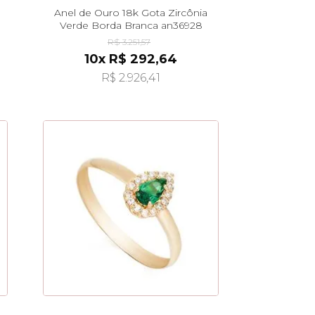
Anel de Ouro 18k Gota Zircônia
Verde Borda Branca an36928
R$ 3.251,57
10x R$ 292,64
R$ 2.926,41