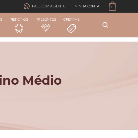
MINHA CONTA
FALE COM A GENTE
0
S
PIERCINGS
PRESENTES
OFERTAS
ino Médio