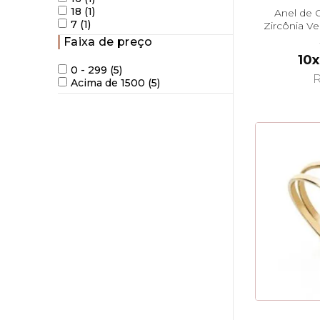
18 (1)
Anel de 
7 (1)
Zircônia V
Faixa de preço
10x
0 - 299 (5)
R
Acima de 1500 (5)