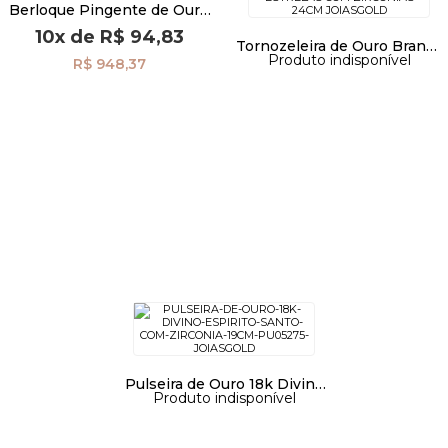
Berloque Pingente de Ouro
18k Menino Boné pi17540
10x
de
R$ 94,83
Tornozeleira de Ouro Branco
Pulseiras
Produto indisponível
18k Estrelas com Zircônias
R$ 948,37
24cm to00019
Piercing
Pedras Preciosas
Presente
OFERTAS
Pulseira de Ouro 18k Divino
Produto indisponível
Espirito Santo com Zircônia
19cm pu05275