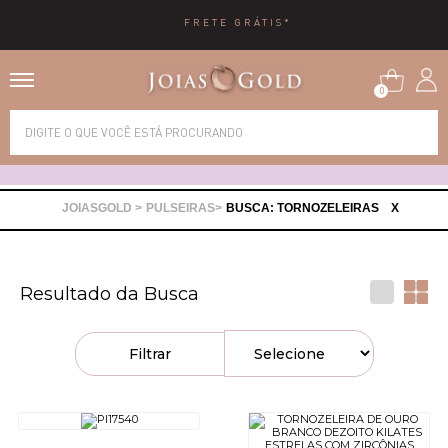
FRETE GRÁTIS*
0
Alianças
Anéis
PULSEIRAS
BUSCA: TORNOZELEIRAS
X
Brincos
Resultado da Busca
Correntes
Filtrar
Gargantilhas
Pingentes