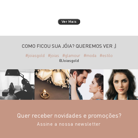
Ver Mais
COMO FICOU SUA JÓIA? QUEREMOS VER ;)
#joiasgold
#joias
#glamour
#moda
#estilo
@Joiasgold
Quer receber novidades e promoções?
Assine a nossa newsletter