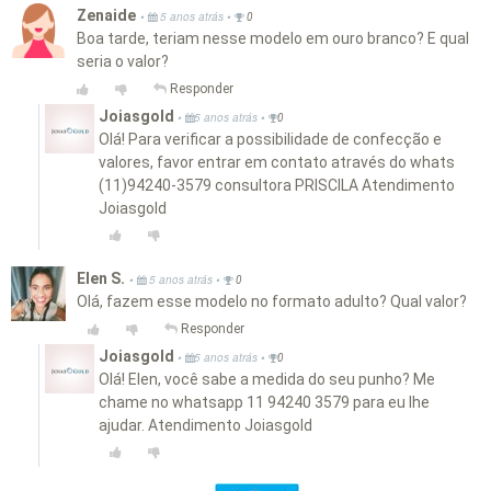
Zenaide
•
•
5 anos atrás
0
Boa tarde, teriam nesse modelo em ouro branco? E qual
seria o valor?
Responder
Joiasgold
•
•
5 anos atrás
0
Olá! Para verificar a possibilidade de confecção e
valores, favor entrar em contato através do whats
(11)94240-3579 consultora PRISCILA Atendimento
Joiasgold
Elen S.
•
•
5 anos atrás
0
Olá, fazem esse modelo no formato adulto? Qual valor?
Responder
Joiasgold
•
•
5 anos atrás
0
Olá! Elen, você sabe a medida do seu punho? Me
chame no whatsapp 11 94240 3579 para eu lhe
ajudar. Atendimento Joiasgold