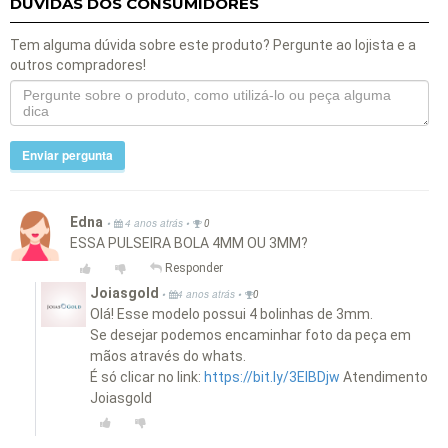
DÚVIDAS DOS CONSUMIDORES
Tem alguma dúvida sobre este produto? Pergunte ao lojista e a
outros compradores!
Enviar pergunta
Edna
•
•
4 anos atrás
0
ESSA PULSEIRA BOLA 4MM OU 3MM?
Responder
Joiasgold
•
•
4 anos atrás
0
Olá! Esse modelo possui 4 bolinhas de 3mm.
Se desejar podemos encaminhar foto da peça em
mãos através do whats.
É só clicar no link:
https://bit.ly/3EIBDjw
Atendimento
Joiasgold