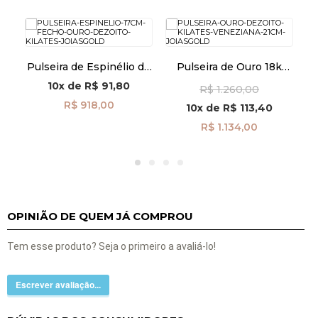
k
Pulseira de Espinélio de
Pulseira de Ouro 18k
om
17cm com Fecho de Ouro
Veneziana de 0,5mm
10x
de
R$ 91,80
R$ 1.260,00
18k pu08637
com 21cm pu04801
R$ 918,00
10x
de
R$ 113,40
R$ 1.134,00
OPINIÃO DE QUEM JÁ COMPROU
Tem esse produto? Seja o primeiro a avaliá-lo!
Escrever avaliação...