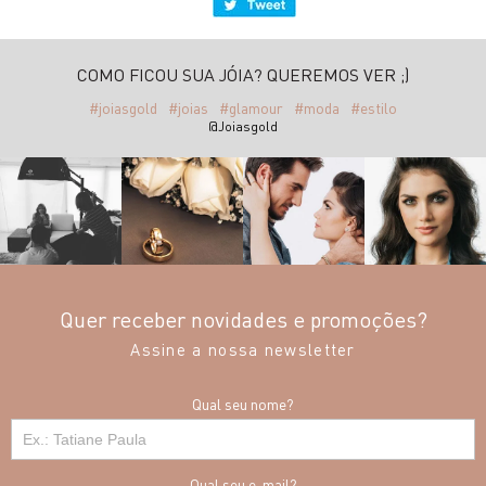
COMO FICOU SUA JÓIA? QUEREMOS VER ;)
#joiasgold
#joias
#glamour
#moda
#estilo
@Joiasgold
Quer receber novidades e promoções?
Assine a nossa newsletter
Qual seu nome?
Qual seu e-mail?