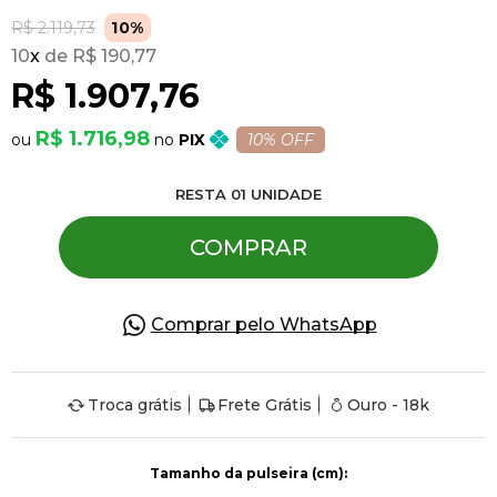
R$ 2.119,73
10%
10
x
R$ 190,77
Pulseiras
R$ 1.907,76
Piercing
R$ 1.716,98
PIX
10% OFF
RESTA
01
UNIDADE
Pedras Preciosas
COMPRAR
Presente
Comprar pelo WhatsApp
OFERTAS
Troca grátis
Frete Grátis
Ouro - 18k