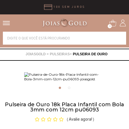
10X SEM JUROS
0
Alianças
PULSEIRAS
PULSEIRA DE OURO
Anéis
Brincos
Correntes
Pulseira de Ouro 18k Placa Infantil com Bola
3mm com 12cm pu06093
Gargantilhas
Avalie agora!
(
)
Pingentes