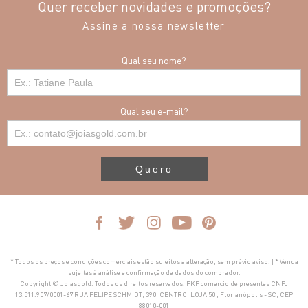
Quer receber novidades e promoções?
Assine a nossa newsletter
Qual seu nome?
Qual seu e-mail?
Quero
* Todos os preços e condições comerciais estão sujeitos a alteração, sem prévio aviso. | * Venda
sujeitas à análise e confirmação de dados do comprador.
Copyright © Joiasgold. Todos os direitos reservados. FKF comercio de presentes CNPJ
13.511.907/0001-67 RUA FELIPE SCHMIDT, 390, CENTRO, LOJA 50 , Florianópolis - SC, CEP
88010-001