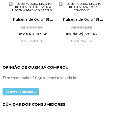
Pulseira de Ouro 18k
Pulseira de Ouro 18k
Infantil Placa com
Oval 4,2mm com 19cm
R$ 2.040,00
R$ 6.393,58
Zircônias de 14cm
pu08385
pu08480
10x
de
R$ 183,60
10x
de
R$ 575,42
R$ 1.836,00
R$ 5.754,22
OPINIÃO DE QUEM JÁ COMPROU
Tem esse produto? Seja o primeiro a avaliá-lo!
Escrever avaliação...
DÚVIDAS DOS CONSUMIDORES