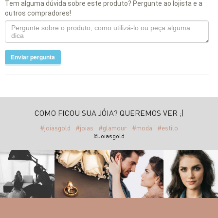
Tem alguma dúvida sobre este produto? Pergunte ao lojista e a
outros compradores!
Enviar pergunta
COMO FICOU SUA JÓIA? QUEREMOS VER ;)
#joiasgold
#joias
#glamour
#moda
#estilo
@Joiasgold