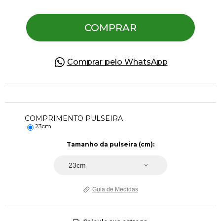
COMPRAR
Pulseiras
Piercing
Comprar pelo WhatsApp
Pedras Preciosas
COMPRIMENTO PULSEIRA
Presente
23cm
OFERTAS
Guia de Medidas