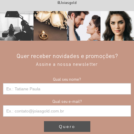
@Joiasgold
Quer receber novidades e promoções?
Assine a nossa newsletter
Qual seu nome?
Qual seu e-mail?
Quero