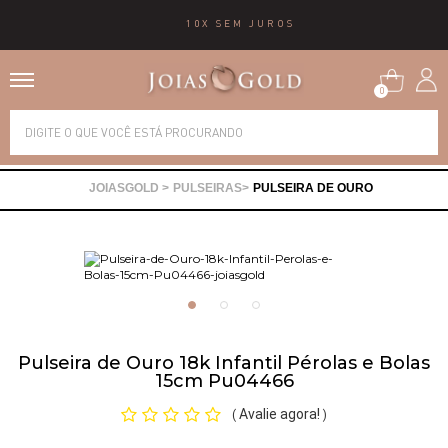
10X SEM JUROS
0
Alianças
PULSEIRAS
PULSEIRA DE OURO
Anéis
Brincos
Correntes
Pulseira de Ouro 18k Infantil Pérolas e Bolas
15cm Pu04466
Gargantilhas
Avalie agora!
(
)
Pingentes