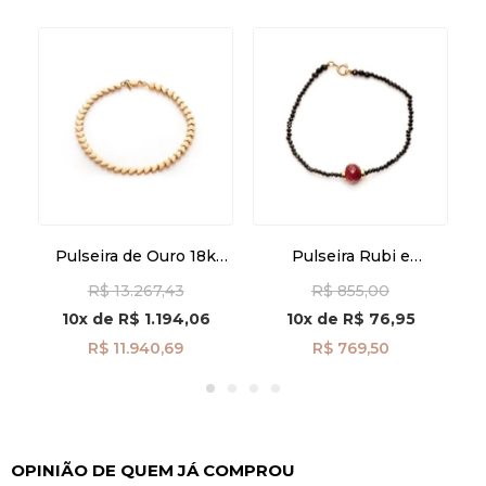
k
L
3cm
Pulseira de Ouro 18k
Pulseira Rubi e
Corações Lisos com
Espinélios de 17cm com
R$ 13.267,43
R$ 855,00
15cm pu08391
Fecho em Ouro 18k
pu08640
10x
de
R$ 1.194,06
10x
de
R$ 76,95
R$ 11.940,69
R$ 769,50
OPINIÃO DE QUEM JÁ COMPROU