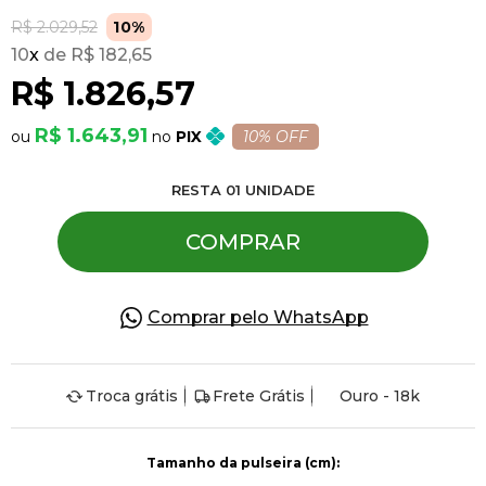
R$ 2.029,52
10%
10
x
R$ 182,65
Pulseiras
R$ 1.826,57
Piercing
R$ 1.643,91
PIX
10% OFF
RESTA
01
UNIDADE
Pedras Preciosas
COMPRAR
Presente
Comprar pelo WhatsApp
OFERTAS
Troca grátis
Frete Grátis
Ouro - 18k