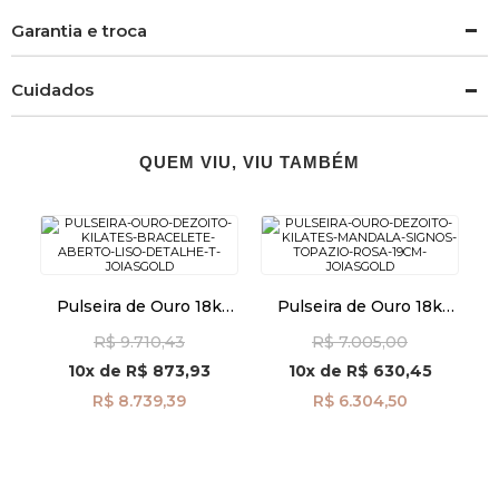
Garantia e troca
Cuidados
QUEM VIU, VIU TAMBÉM
Pulseira de Ouro 18k
Pulseira de Ouro 18k
Bracelete Aberto Liso
Mandala Signos com
R$ 9.710,43
R$ 7.005,00
Detalhe T pu05212
Topázio Rosa 19cm
pu06878
10x
de
R$ 873,93
10x
de
R$ 630,45
R$ 8.739,39
R$ 6.304,50