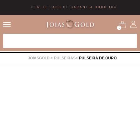
CERTIFICADO DE GARANTIA OURO 18K
0
Alianças
PULSEIRAS
PULSEIRA DE OURO
Anéis
Brincos
Correntes
Gargantilhas
Pingentes