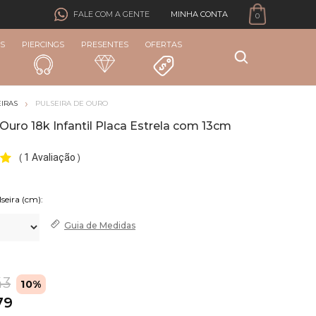
MINHA CONTA
FALE COM A GENTE
0
S
PIERCINGS
PRESENTES
OFERTAS
IRAS
PULSEIRA DE OURO
 Ouro 18k Infantil Placa Estrela com 13cm
1 Avaliação
(
)
Guia de
Medidas
43
10%
79