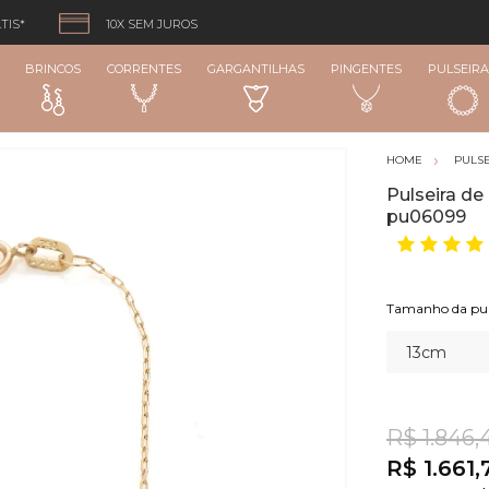
TIS*
10X SEM JUROS
BRINCOS
CORRENTES
GARGANTILHAS
PINGENTES
PULSEIRA
PULSE
Pulseira de
pu06099
R$ 1.846,
R$ 1.661,