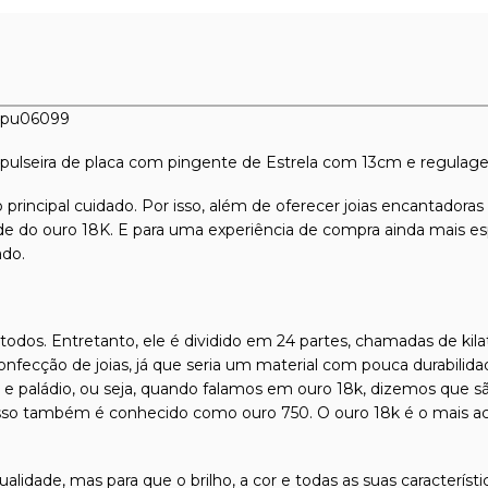
m pu06099
sa pulseira de placa com pingente de Estrela com 13cm e regula
 principal cuidado. Por isso, além de oferecer joias encantadora
dade do ouro 18K. E para uma experiência de compra ainda mais es
ado.
odos. Entretanto, ele é dividido em 24 partes, chamadas de kilat
confecção de joias, já que seria um material com pouca durabilida
l e paládio, ou seja, quando falamos em ouro 18k, dizemos que s
isso também é conhecido como ouro 750. O ouro 18k é o mais ace
qualidade, mas para que o brilho, a cor e todas as suas caracterís