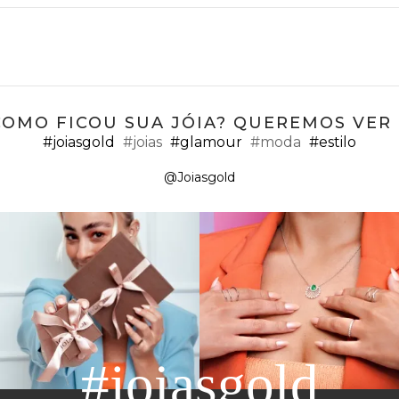
COMO FICOU SUA JÓIA? QUEREMOS VER ;
#joiasgold
#joias
#glamour
#moda
#estilo
@Joiasgold
#joiasgold