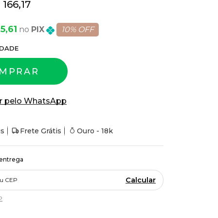
 166,17
5,61
PIX
10% OFF
DADE
MPRAR
r pelo WhatsApp
is
Frete Grátis
Ouro - 18k
 entrega
Calcular
P