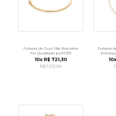
Pulseira de Ouro 18k Bracelete
Pulseira d
Fio Quadrado pu07357
Entrela
1
10x R$ 721,30
10
R$ 7.213,04
R