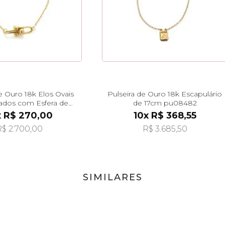
e Ouro 18k Elos Ovais
Pulseira de Ouro 18k Escapulário
çados com Esfera de
de 17cm pu08482
3cm pu08484
x R$ 270,00
10x R$ 368,55
$ 2.700,00
R$ 3.685,50
SIMILARES