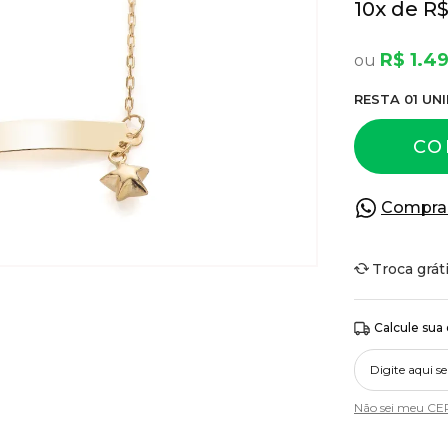
10
x
R$
R$ 1.49
RESTA
01
UNI
CO
Compra
Troca grát
Calcule sua
Não sei meu CE