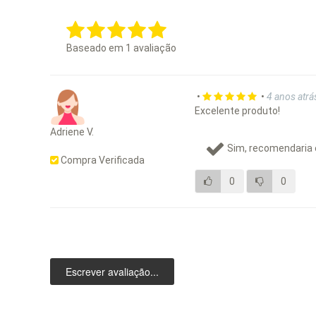
Baseado em
1
avaliação
•
•
4 anos atrá
Excelente produto!
Adriene V.
Sim, recomendaria 
Compra Verificada
0
0
Escrever avaliação...