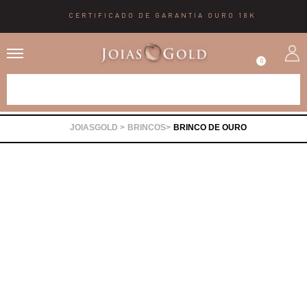
CERTIFICADO DE GARANTIA OURO 18K
0
Alianças
BRINCOS
BRINCO DE OURO
Anéis
Brincos
Correntes
Gargantilhas
Pingentes