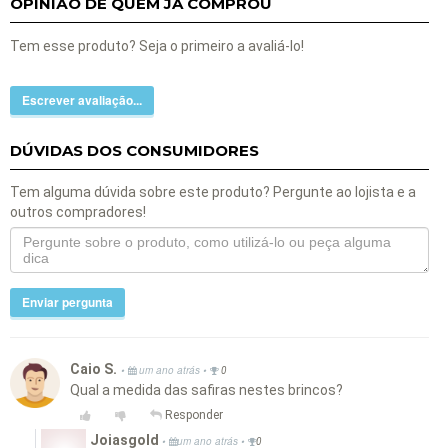
OPINIÃO DE QUEM JÁ COMPROU
Tem esse produto? Seja o primeiro a avaliá-lo!
Escrever avaliação...
DÚVIDAS DOS CONSUMIDORES
Tem alguma dúvida sobre este produto? Pergunte ao lojista e a
outros compradores!
Enviar pergunta
Caio S.
•
•
um ano atrás
0
Qual a medida das safiras nestes brincos?
Responder
Joiasgold
•
•
um ano atrás
0