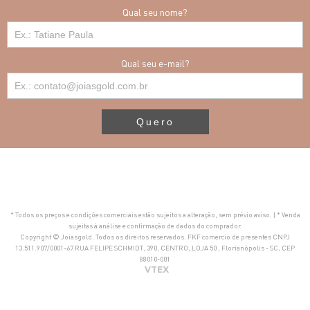
Qual seu nome?
Qual seu e-mail?
Quero
* Todos os preços e condições comerciais estão sujeitos a alteração, sem prévio aviso. | * Venda
sujeitas à análise e confirmação de dados do comprador.
Copyright © Joiasgold. Todos os direitos reservados. FKF comercio de presentes CNPJ
13.511.907/0001-67 RUA FELIPE SCHMIDT, 390, CENTRO, LOJA 50 , Florianópolis - SC, CEP
88010-001
VTEX