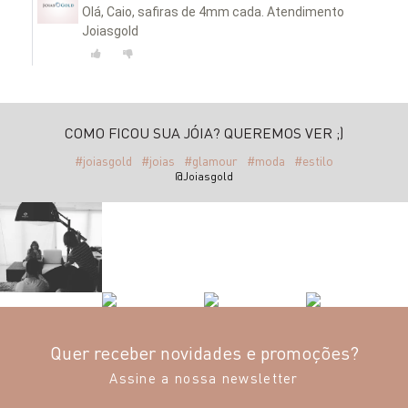
Olá, Caio, safiras de 4mm cada. Atendimento
Joiasgold
COMO FICOU SUA JÓIA? QUEREMOS VER ;)
#joiasgold
#joias
#glamour
#moda
#estilo
@Joiasgold
Quer receber novidades e promoções?
Assine a nossa newsletter