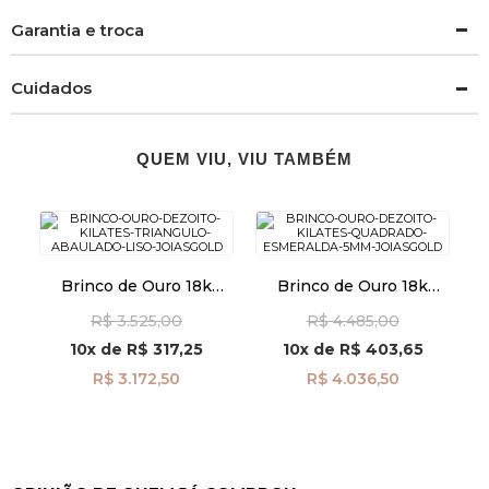
Garantia e troca
Cuidados
QUEM VIU, VIU TAMBÉM
Brinco de Ouro 18k
Brinco de Ouro 18k
Triângulo Abaulado Liso
Quadrado Esmeralda de
R$ 3.525,00
R$ 4.485,00
br29347
5mm br29486
10x
de
R$ 317,25
10x
de
R$ 403,65
R$ 3.172,50
R$ 4.036,50