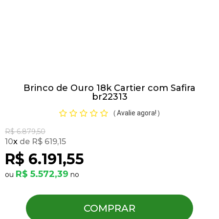
Pulseiras
Piercing
Brinco de Ouro 18k Cartier com Safira
Pedras Preciosas
br22313
Avalie agora!
(
)
Presente
R$ 6.879,50
10
x
R$ 619,15
OFERTAS
R$ 6.191,55
R$ 5.572,39
COMPRAR