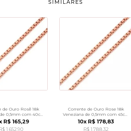
SIMILARES
e de Ouro Rosê 18k
Corrente de Ouro Rose 18k
 de 0,5mm com 40cm
Veneziana de 0,5mm com 45cm
co02766
co02674
x R$ 165,29
10x R$ 178,83
R$ 1.652,90
R$ 1.788,32