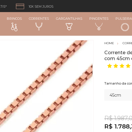
TIS*
10X SEM JUROS
BRINCOS
CORRENTES
GARGANTILHAS
PINGENTES
PULSEIRA
CORR
Corrente d
com 45cm 
Tamanho da cor
R$ 1.987,
R$ 1.788