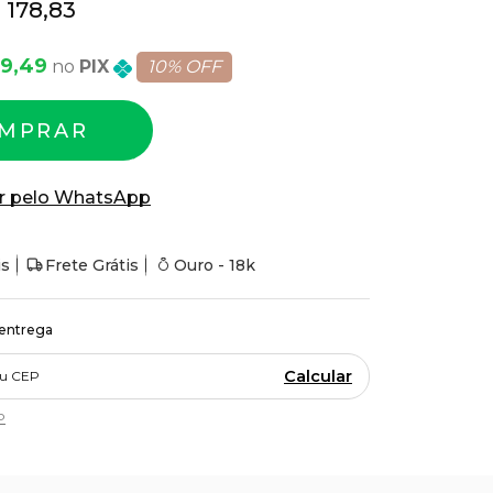
 178,83
09,49
PIX
10% OFF
MPRAR
r pelo WhatsApp
is
Frete Grátis
Ouro - 18k
 entrega
Calcular
P