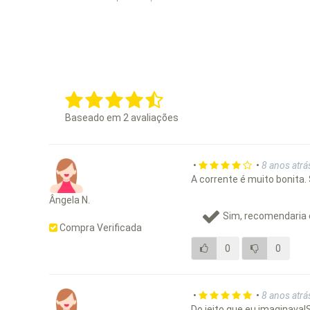
Baseado em
2
avaliações
•
•
8 anos atrá
A corrente é muito bonita.
Ângela N.
Sim, recomendaria 
Compra Verificada
0
0
•
•
8 anos atrá
Do jeito que eu imaginava!