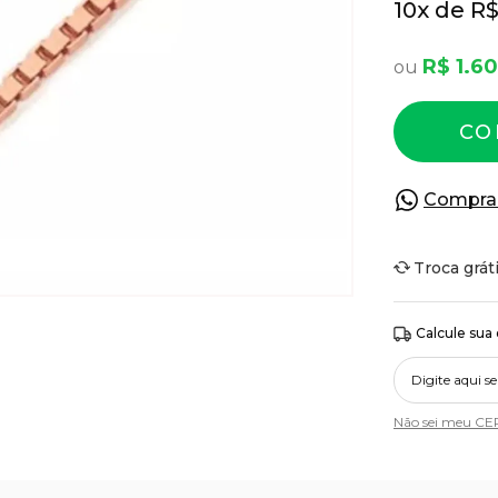
10
x
R$
R$ 1.6
CO
Compra
Troca grát
Calcule sua
Não sei meu CE