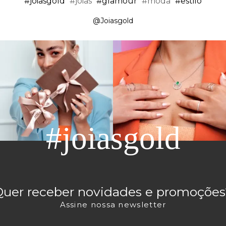
#joiasgold
#joias
#glamour
#moda
#estilo
@Joiasgold
#joiasgold
Quer receber novidades e promoções
Assine nossa newsletter