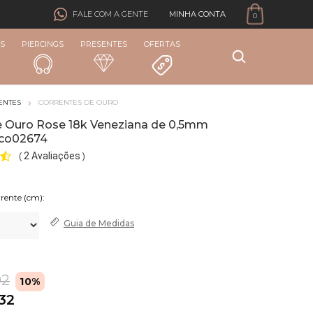
MINHA CONTA
FALE COM A GENTE
0
S
PIERCINGS
PRESENTES
OFERTAS
ENTES
CORRENTES DE OURO
e Ouro Rose 18k Veneziana de 0,5mm
co02674
2 Avaliações
(
)
rente (cm):
Guia de
Medidas
02
10%
,32