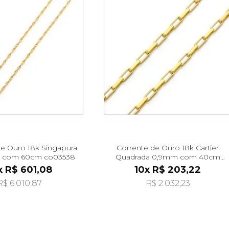
de Ouro 18k Singapura
Corrente de Ouro 18k Cartier
 com 60cm co03538
Quadrada 0,9mm com 40cm
co02213
x R$ 601,08
10x R$ 203,22
R$ 6.010,87
R$ 2.032,23