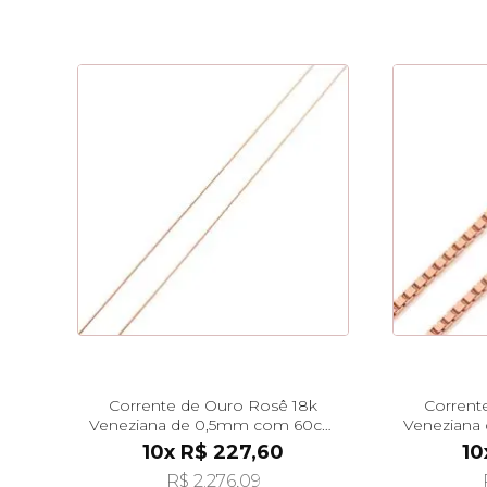
Corrente de Ouro Rosê 18k
Corrent
Veneziana de 0,5mm com 60cm
Veneziana
co03188
10x R$ 227,60
10
R$ 2.276,09