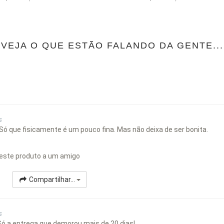
VEJA O QUE ESTÃO FALANDO DA GENTE...
s
 Só que fisicamente é um pouco fina. Mas não deixa de ser bonita.
este produto a um amigo
Compartilhar...
s
Só a entrega que demorou mais de 20 dias!