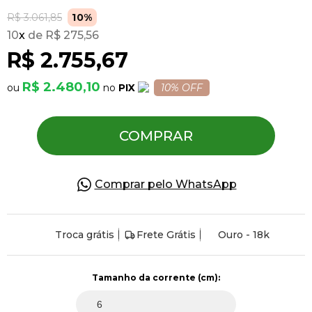
R$ 3.061,85
10%
10
x
R$ 275,56
Pulseiras
R$ 2.755,67
Piercing
R$ 2.480,10
PIX
10% OFF
Pedras Preciosas
COMPRAR
Presente
Comprar pelo WhatsApp
OFERTAS
Troca grátis
Frete Grátis
Ouro - 18k
Tamanho da corrente (cm):