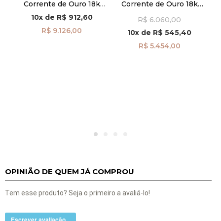
k
Corrente de Ouro 18k
Corrente de Ouro 18k
om
Groumet de 2,6mm com
Cordão de 2,1mm com
10x
de
R$ 912,60
R$ 6.060,00
80cm co04202
45cm co04970
R$ 9.126,00
10x
de
R$ 545,40
R$ 5.454,00
OPINIÃO DE QUEM JÁ COMPROU
Tem esse produto? Seja o primeiro a avaliá-lo!
Escrever avaliação...