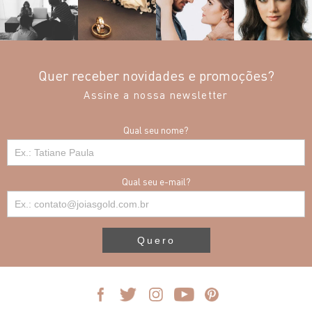
Quer receber novidades e promoções?
Assine a nossa newsletter
Qual seu nome?
Qual seu e-mail?
Quero