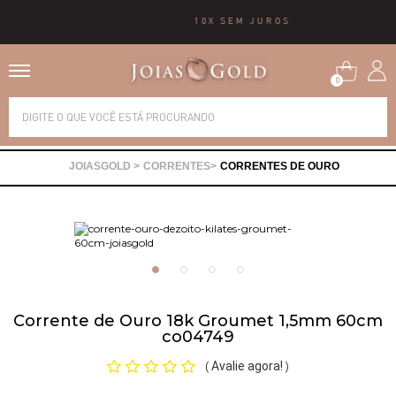
10X SEM JUROS
0
Alianças
CORRENTES
CORRENTES DE OURO
Anéis
Brincos
Correntes
Corrente de Ouro 18k Groumet 1,5mm 60cm
co04749
Gargantilhas
Avalie agora!
(
)
Pingentes