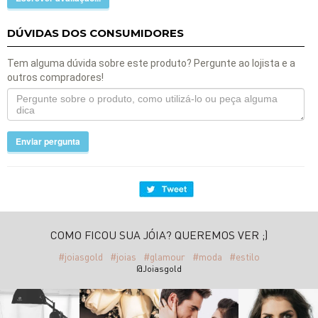
DÚVIDAS DOS CONSUMIDORES
Tem alguma dúvida sobre este produto? Pergunte ao lojista e a
outros compradores!
Enviar pergunta
COMO FICOU SUA JÓIA? QUEREMOS VER ;)
#joiasgold
#joias
#glamour
#moda
#estilo
@Joiasgold